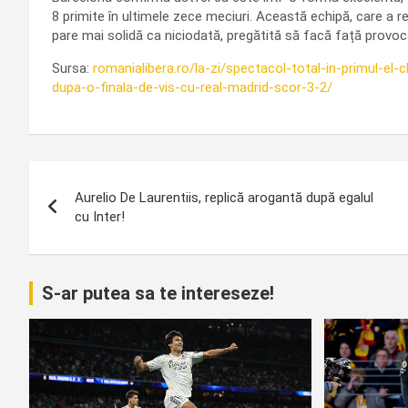
8 primite în ultimele zece meciuri. Această echipă, care a 
pare mai solidă ca niciodată, pregătită să facă față provocăr
Sursa:
romanialibera.ro/la-zi/spectacol-total-in-primul-el-
dupa-o-finala-de-vis-cu-real-madrid-scor-3-2/
Navigare
Aurelio De Laurentiis, replică arogantă după egalul
în
cu Inter!
articole
S-ar putea sa te intereseze!