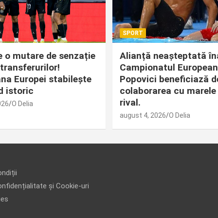
SPORT
 o mutare de senzație
Alianță neașteptată în
transferurilor!
Campionatul European
a Europei stabilește
Popovici beneficiază d
 istoric
colaborarea cu marele
rival.
026
O Delia
august 4, 2026
O Delia
ndiții
nfidențialitate și Cookie-uri
ies