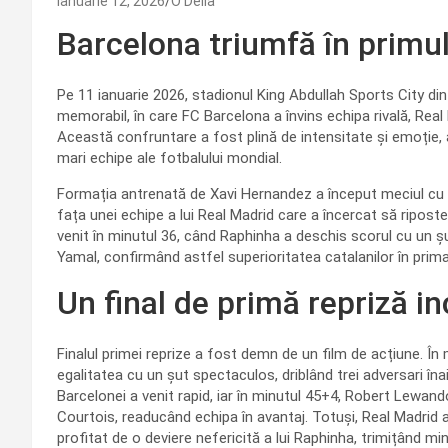
ianuarie 12, 2026
O Delia
Barcelona triumfă în primul
Pe 11 ianuarie 2026, stadionul King Abdullah Sports City di
memorabil, în care FC Barcelona a învins echipa rivală, Real
Această confruntare a fost plină de intensitate și emoție, 
mari echipe ale fotbalului mondial.
Formația antrenată de Xavi Hernandez a început meciul cu 
fața unei echipe a lui Real Madrid care a încercat să ripos
venit în minutul 36, când Raphinha a deschis scorul cu un ș
Yamal, confirmând astfel superioritatea catalanilor în prima 
Un final de primă repriză i
Finalul primei reprize a fost demn de un film de acțiune. În 
egalitatea cu un șut spectaculos, driblând trei adversari îna
Barcelonei a venit rapid, iar în minutul 45+4, Robert Lewan
Courtois, readucând echipa în avantaj. Totuși, Real Madrid 
profitat de o deviere nefericită a lui Raphinha, trimițând mi