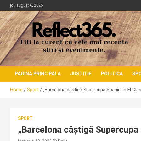
Skip
joi, august 6, 2026
to
content
PAGINA PRINCIPALA
JUSTITIE
POLITICA
SP
Home
Sport
„Barcelona câștigă Supercupa Spaniei în El Clas
SPORT
„Barcelona câștigă Supercupa S