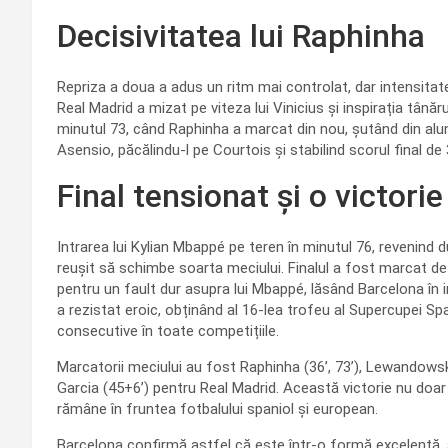
Decisivitatea lui Raphinha
Repriza a doua a adus un ritm mai controlat, dar intensitate
Real Madrid a mizat pe viteza lui Vinicius și inspirația tânăr
minutul 73, când Raphinha a marcat din nou, șutând din alu
Asensio, păcălindu-l pe Courtois și stabilind scorul final de
Final tensionat și o victori
Intrarea lui Kylian Mbappé pe teren în minutul 76, revenind 
reușit să schimbe soarta meciului. Finalul a fost marcat de 
pentru un fault dur asupra lui Mbappé, lăsând Barcelona în 
a rezistat eroic, obținând al 16-lea trofeu al Supercupei Sp
consecutive în toate competițiile.
Marcatorii meciului au fost Raphinha (36’, 73’), Lewandowski
Garcia (45+6’) pentru Real Madrid. Această victorie nu doar 
rămâne în fruntea fotbalului spaniol și european.
Barcelona confirmă astfel că este într-o formă excelentă, 