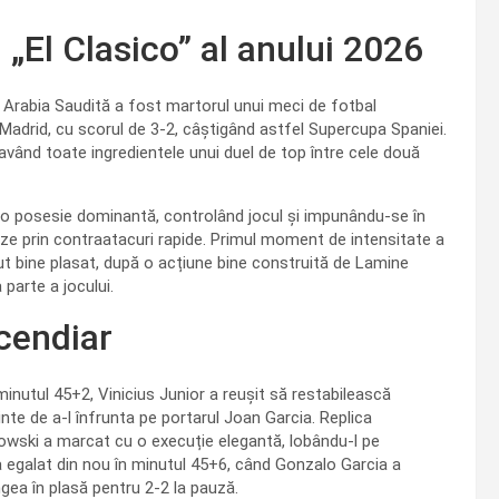
 „El Clasico” al anului 2026
n Arabia Saudită a fost martorul unui meci de fotbal
 Madrid, cu scorul de 3-2, câștigând astfel Supercupa Spaniei.
având toate ingredientele unui duel de top între cele două
o posesie dominantă, controlând jocul și impunându-se în
teze prin contraatacuri rapide. Primul moment de intensitate a
ut bine plasat, după o acțiune bine construită de Lamine
parte a jocului.
ncendiar
minutul 45+2, Vinicius Junior a reușit să restabilească
inte de a-l înfrunta pe portarul Joan Garcia. Replica
dowski a marcat cu o execuție elegantă, lobându-l pe
a egalat din nou în minutul 45+6, când Gonzalo Garcia a
ngea în plasă pentru 2-2 la pauză.