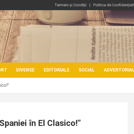
Termeni și Condiții
Politica de Confidențiali
ORT
DIVERSE
EDITORIALE
SOCIAL
ADVERTORIA
ico!”
paniei în El Clasico!”