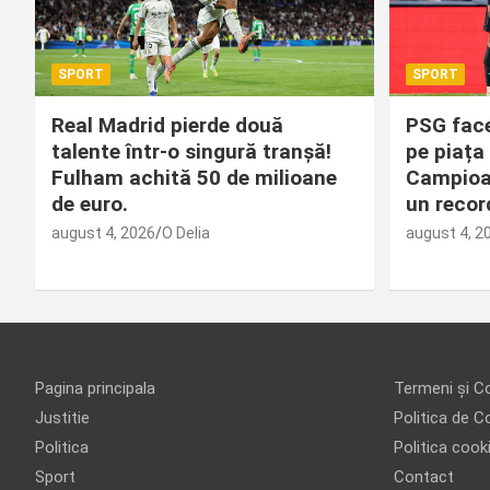
SPORT
SPORT
Real Madrid pierde două
PSG face
talente într-o singură tranșă!
pe piața 
Fulham achită 50 de milioane
Campioan
de euro.
un record
august 4, 2026
O Delia
august 4, 2
Pagina principala
Termeni și Co
Justitie
Politica de Co
Politica
Politica cook
Sport
Contact