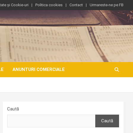
tate și Cookie-uri
Politica cookies
Contact
Urmareste-ne pe FB
LE
ANUNTURI COMERCIALE
Caută
Caută