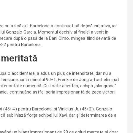
a nu a scăzut. Barcelona a continuat să dețină inițiativa, iar
ului Gonzalo Garcia. Momentul decisiv al finalei a venit în
necare după o pasă de la Dani Olmo, mingea fiind deviată de
 3-2 pentru Barcelona.
e meritată
după o accidentare, a adus un plus de intensitate, dar nu a
tensiune, iar în minutul 90+1, Frenkie de Jong a fost eliminat
inferioritate numerică. Cu toate acestea, echipa „blaugrana”
aniei, continuând astfel seria impresionantă de zece victorii
 (45+4’) pentru Barcelona, și Vinicius Jr. (45+2’), Gonzalo
că subliniază forța echipei lui Xavi, dar și determinarea de a
având un bilanț impresionant de 29 de goluri marcate și doar