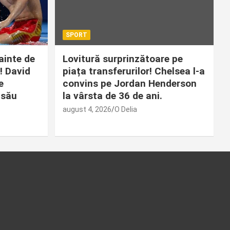
SPORT
ainte de
Lovitură surprinzătoare pe
! David
piața transferurilor! Chelsea l-a
e
convins pe Jordan Henderson
 său
la vârsta de 36 de ani.
august 4, 2026
O Delia