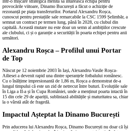
Într-o mișcare strategică menită să întărească echipa pentru
provocările viitoare, Dinamo București a făcut o achiziție de
rezonanță pe piața transferurilor. Portarul Alexandru Roșca,
cunoscut pentru prestațiile sale remarcabile la CSC 1599 Șelimbăr, a
semnat un contract pe termen lung, până în 2028, cu clubul din
capitală. Această mutare nu este doar un semn al ambițiilor crescute
ale clubului, ci și o garanție a securității în poarta echipei pentru anii
următori.
Alexandru Roșca – Profilul unui Portar
de Top
Născut pe 12 noiembrie 2003 în Iași, Alexandru-Vasile Roșca-
Ailiesei a devenit rapid una dintre speranțele fotbalului românesc.
Cu o înălțime impresionantă de 1,86 m, Roșca a demonstrat de-a
lungul timpului că este un zid de netrecut între buturi. Evoluțiile sale
în Liga a II-a și în Cupa României, unde a menținut poarta intactă în
15 din cele 29 de apariții, subliniază abilitățile și maturitatea sa, chiar
la o vârstă atât de fragedă.
Impactul Așteptat la Dinamo București
Prin aducerea lui Alexandru Roșca, Dinamo București nu doar că își