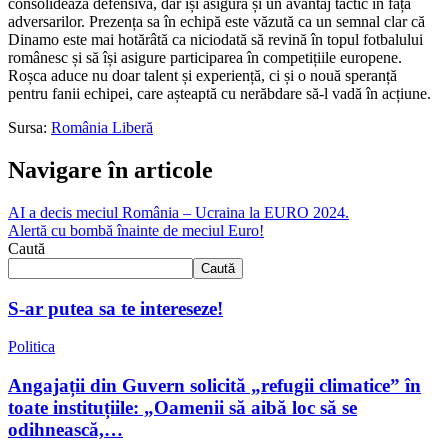
consolidează defensiva, dar își asigură și un avantaj tactic în fața
adversarilor. Prezența sa în echipă este văzută ca un semnal clar că
Dinamo este mai hotărâtă ca niciodată să revină în topul fotbalului
românesc și să își asigure participarea în competițiile europene.
Roșca aduce nu doar talent și experiență, ci și o nouă speranță
pentru fanii echipei, care așteaptă cu nerăbdare să-l vadă în acțiune.
Sursa:
România Liberă
Navigare în articole
AI a decis meciul România – Ucraina la EURO 2024.
Alertă cu bombă înainte de meciul Euro!
Caută
Caută
S-ar putea sa te intereseze!
Politica
Angajații din Guvern solicită „refugii climatice” în
toate instituțiile: „Oamenii să aibă loc să se
odihnească,…