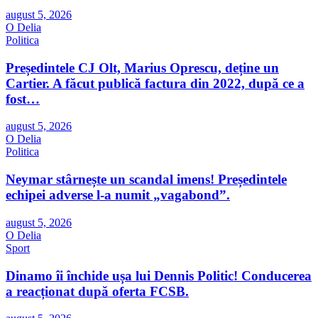
august 5, 2026
O Delia
Politica
Președintele CJ Olt, Marius Oprescu, deține un
Cartier. A făcut publică factura din 2022, după ce a
fost…
august 5, 2026
O Delia
Politica
Neymar stârnește un scandal imens! Președintele
echipei adverse l-a numit „vagabond”.
august 5, 2026
O Delia
Sport
Dinamo îi închide ușa lui Dennis Politic! Conducerea
a reacționat după oferta FCSB.