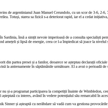
nvins de argentinianul Juan Manuel Cerundolo, cu un scor de 3-6, 2-6, 7-5,
eilea. Totuși, starea sa fizică s-a deteriorat rapid, iar el a cedat inițiat
n Sardinia, însă a simțit nevoie imperioasă de a consulta specialiști pent
d amețeli și lipsă de energie, ceea ce l-a împiedicat să joace la nivelul 
it din partea presei și a fanilor, deoarece se așteptau declarații oficiale 
evină la antrenamente în săptămânile următoare. El a avut o perioadă de 
 nu și-a programat participarea la competiții înainte de Wimbledon, ceea
 așteptată cu interes, având în vedere potențialul său remarcabil în acest
ik Sinner și așteaptă cu nerăbdare să vadă cum va gestiona provocările ca