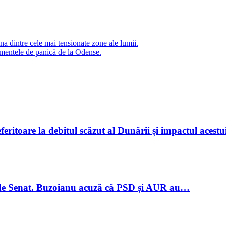
na dintre cele mai tensionate zone ale lumii.
omentele de panică de la Odense.
eferitoare la debitul scăzut al Dunării și impactul aces
ți de Senat. Buzoianu acuză că PSD și AUR au…