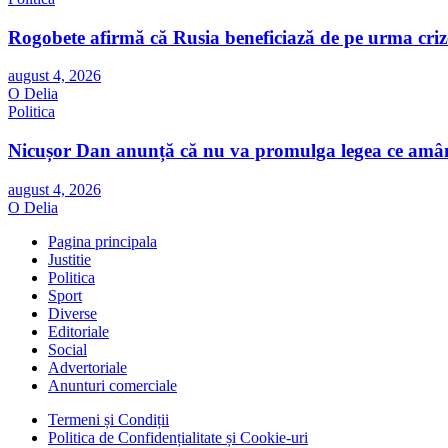
Rogobete afirmă că Rusia beneficiază de pe urma crize
august 4, 2026
O Delia
Politica
Nicușor Dan anunță că nu va promulga legea ce amână
august 4, 2026
O Delia
Pagina principala
Justitie
Politica
Sport
Diverse
Editoriale
Social
Advertoriale
Anunturi comerciale
Termeni și Condiții
Politica de Confidențialitate și Cookie-uri