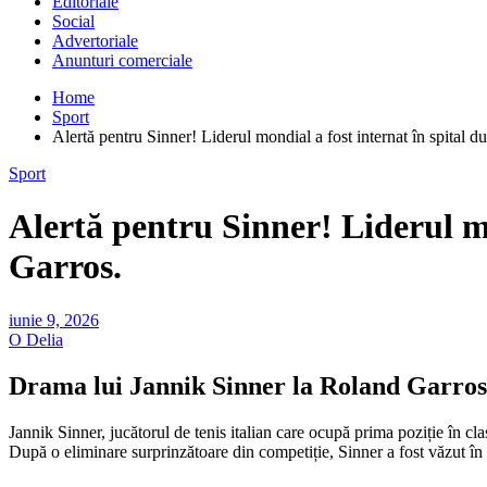
Editoriale
Social
Advertoriale
Anunturi comerciale
Home
Sport
Alertă pentru Sinner! Liderul mondial a fost internat în spital 
Sport
Alertă pentru Sinner! Liderul mo
Garros.
iunie 9, 2026
O Delia
Drama lui Jannik Sinner la Roland Garros:
Jannik Sinner, jucătorul de tenis italian care ocupă prima poziție în cl
După o eliminare surprinzătoare din competiție, Sinner a fost văzut în s