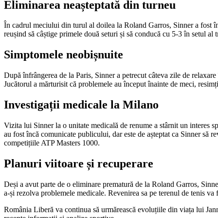
Eliminarea neașteptată din turneu
În cadrul meciului din turul al doilea la Roland Garros, Sinner a fost î
reușind să câștige primele două seturi și să conducă cu 5-3 în setul al tr
Simptomele neobișnuite
După înfrângerea de la Paris, Sinner a petrecut câteva zile de relaxare î
Jucătorul a mărturisit că problemele au început înainte de meci, resimțin
Investigații medicale la Milano
Vizita lui Sinner la o unitate medicală de renume a stârnit un interes spor
au fost încă comunicate publicului, dar este de așteptat ca Sinner să r
competițiile ATP Masters 1000.
Planuri viitoare și recuperare
Deși a avut parte de o eliminare prematură de la Roland Garros, Sinner
a-și rezolva problemele medicale. Revenirea sa pe terenul de tenis va fi
România Liberă va continua să urmărească evoluțiile din viața lui Jann