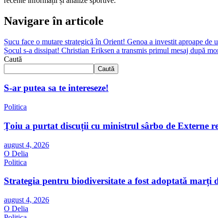
recente informații și analize sportive.
Navigare în articole
Șucu face o mutare strategică în Orient! Genoa a investit aproape de u
Șocul s-a dissipat! Christian Eriksen a transmis primul mesaj după m
Caută
Caută
S-ar putea sa te intereseze!
Politica
Ţoiu a purtat discuții cu ministrul sârbo de Externe r
august 4, 2026
O Delia
Politica
Strategia pentru biodiversitate a fost adoptată mar
august 4, 2026
O Delia
Politica