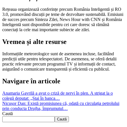
Rețeaua organizează conferințe precum România Inteligentă și RO
3.0, promovând discuții pe teme de dezvoltare sustenabilă. Emisiuni
de succes precum Sinteza Zilei, News Hour with CNN și România
Inteligentă sunt disponibile pentru cei care doresc să rămână
conectați la cele mai importante subiecte ale zilei.
Vremea și alte resurse
Informațiile meteorologice sunt de asemenea incluse, facilitând
predicții utile pentru telespectatori. De asemenea, se oferă detalii
practic relevante precum programul TV și informații de contact,
asigurând o comunicare transparentă și eficientă cu publicul.
Navigare în articole
Anamaria Gavrilă a avut o criză de nervi în plen. A strigat la o
colegă deputat: „Stai în banca…
Nicuşor Dan: Există promisiunea că, odată cu circulația petrolului
prin conducta Drujba, împrumutul…
Caută
Caută