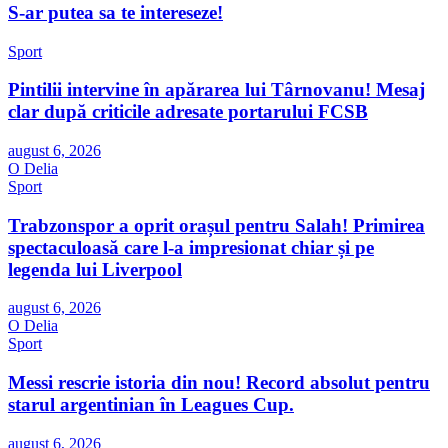
S-ar putea sa te intereseze!
Sport
Pintilii intervine în apărarea lui Târnovanu! Mesaj
clar după criticile adresate portarului FCSB
august 6, 2026
O Delia
Sport
Trabzonspor a oprit orașul pentru Salah! Primirea
spectaculoasă care l-a impresionat chiar și pe
legenda lui Liverpool
august 6, 2026
O Delia
Sport
Messi rescrie istoria din nou! Record absolut pentru
starul argentinian în Leagues Cup.
august 6, 2026