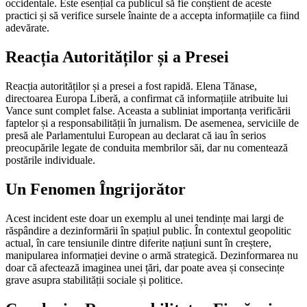
occidentale. Este esențial ca publicul să fie conștient de aceste
practici și să verifice sursele înainte de a accepta informațiile ca fiind
adevărate.
Reacția Autorităților și a Presei
Reacția autorităților și a presei a fost rapidă. Elena Tănase,
directoarea Europa Liberă, a confirmat că informațiile atribuite lui
Vance sunt complet false. Aceasta a subliniat importanța verificării
faptelor și a responsabilității în jurnalism. De asemenea, serviciile de
presă ale Parlamentului European au declarat că iau în serios
preocupările legate de conduita membrilor săi, dar nu comentează
postările individuale.
Un Fenomen Îngrijorător
Acest incident este doar un exemplu al unei tendințe mai largi de
răspândire a dezinformării în spațiul public. În contextul geopolitic
actual, în care tensiunile dintre diferite națiuni sunt în creștere,
manipularea informației devine o armă strategică. Dezinformarea nu
doar că afectează imaginea unei țări, dar poate avea și consecințe
grave asupra stabilității sociale și politice.