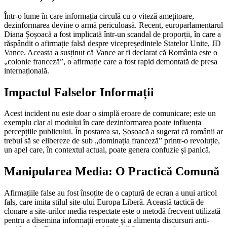
Într-o lume în care informația circulă cu o viteză amețitoare,
dezinformarea devine o armă periculoasă. Recent, europarlamentarul
Diana Șoșoacă a fost implicată într-un scandal de proporții, în care a
răspândit o afirmație falsă despre vicepreședintele Statelor Unite, JD
Vance. Aceasta a susținut că Vance ar fi declarat că România este o
„colonie franceză”, o afirmație care a fost rapid demontată de presa
internațională.
Impactul Falselor Informații
Acest incident nu este doar o simplă eroare de comunicare; este un
exemplu clar al modului în care dezinformarea poate influența
percepțiile publicului. În postarea sa, Șoșoacă a sugerat că românii ar
trebui să se elibereze de sub „dominația franceză” printr-o revoluție,
un apel care, în contextul actual, poate genera confuzie și panică.
Manipularea Media: O Practică Comună
Afirmațiile false au fost însoțite de o captură de ecran a unui articol
fals, care imita stilul site-ului Europa Liberă. Această tactică de
clonare a site-urilor media respectate este o metodă frecvent utilizată
pentru a disemina informații eronate și a alimenta discursuri anti-