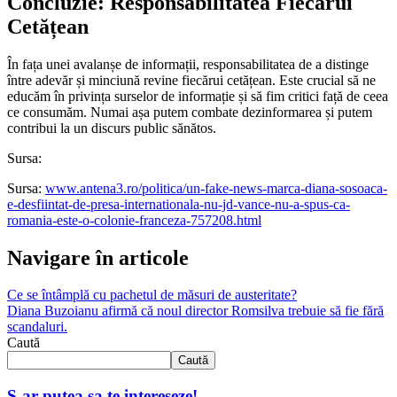
Concluzie: Responsabilitatea Fiecărui
Cetățean
În fața unei avalanșe de informații, responsabilitatea de a distinge
între adevăr și minciună revine fiecărui cetățean. Este crucial să ne
educăm în privința surselor de informație și să fim critici față de ceea
ce consumăm. Numai așa putem combate dezinformarea și putem
contribui la un discurs public sănătos.
Sursa:
Sursa:
www.antena3.ro/politica/un-fake-news-marca-diana-sosoaca-
e-desfiintat-de-presa-internationala-nu-jd-vance-nu-a-spus-ca-
romania-este-o-colonie-franceza-757208.html
Navigare în articole
Ce se întâmplă cu pachetul de măsuri de austeritate?
Diana Buzoianu afirmă că noul director Romsilva trebuie să fie fără
scandaluri.
Caută
Caută
S-ar putea sa te intereseze!