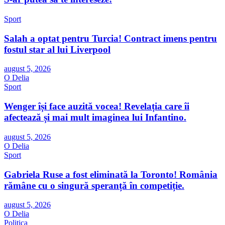
Sport
Salah a optat pentru Turcia! Contract imens pentru
fostul star al lui Liverpool
august 5, 2026
O Delia
Sport
Wenger își face auzită vocea! Revelația care îi
afectează și mai mult imaginea lui Infantino.
august 5, 2026
O Delia
Sport
Gabriela Ruse a fost eliminată la Toronto! România
rămâne cu o singură speranță în competiție.
august 5, 2026
O Delia
Politica