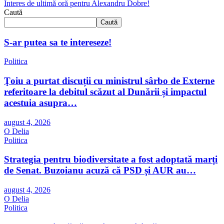
Interes de ultimă oră pentru Alexandru Dobre!
Caută
Caută
S-ar putea sa te intereseze!
Politica
Ţoiu a purtat discuții cu ministrul sârbo de Externe
referitoare la debitul scăzut al Dunării și impactul
acestuia asupra…
august 4, 2026
O Delia
Politica
Strategia pentru biodiversitate a fost adoptată marți
de Senat. Buzoianu acuză că PSD și AUR au…
august 4, 2026
O Delia
Politica