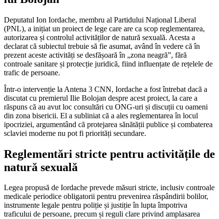
Deputatul Ion Iordache, membru al Partidului Național Liberal
(PNL), a inițiat un proiect de lege care are ca scop reglementarea,
autorizarea și controlul activităților de natură sexuală. Acesta a
declarat că subiectul trebuie să fie asumat, având în vedere că în
prezent aceste activități se desfășoară în „zona neagră”, fără
controale sanitare și protecție juridică, fiind influențate de rețelele de
trafic de persoane.
Într-o intervenție la Antena 3 CNN, Iordache a fost întrebat dacă a
discutat cu premierul Ilie Bolojan despre acest proiect, la care a
răspuns că au avut loc consultări cu ONG-uri și discuții cu oameni
din zona bisericii. El a subliniat că a ales reglementarea în locul
ipocriziei, argumentând că protejarea sănătății publice și combaterea
sclaviei moderne nu pot fi priorități secundare.
Reglementări stricte pentru activitățile de
natură sexuală
Legea propusă de Iordache prevede măsuri stricte, inclusiv controale
medicale periodice obligatorii pentru prevenirea răspândirii bolilor,
instrumente legale pentru poliție și justiție în lupta împotriva
traficului de persoane, precum și reguli clare privind amplasarea