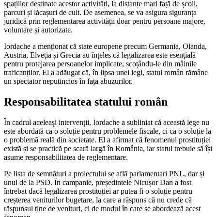
spațiilor destinate acestor activități, la distanțe mari față de școli,
parcuri și lăcașuri de cult. De asemenea, se va asigura siguranța
juridică prin reglementarea activității doar pentru persoane majore,
voluntare și autorizate.
Iordache a menționat că state europene precum Germania, Olanda,
Austria, Elveția și Grecia au înțeles că legalizarea este esențială
pentru protejarea persoanelor implicate, scoțându-le din mâinile
traficanților. El a adăugat că, în lipsa unei legi, statul român rămâne
un spectator neputincios în fața abuzurilor.
Responsabilitatea statului român
În cadrul aceleași intervenții, Iordache a subliniat că această lege nu
este abordată ca o soluție pentru problemele fiscale, ci ca o soluție la
o problemă reală din societate. El a afirmat că fenomenul prostituției
există și se practică pe scară largă în România, iar statul trebuie să își
asume responsabilitatea de reglementare.
Pe lista de semnături a proiectului se află parlamentari PNL, dar și
unul de la PSD. În campanie, președintele Nicușor Dan a fost
întrebat dacă legalizarea prostituției ar putea fi o soluție pentru
creșterea veniturilor bugetare, la care a răspuns că nu crede că
răspunsul ține de venituri, ci de modul în care se abordează acest