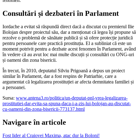
fenomen.
Consultări și dezbateri în Parlament
Iordache a evitat să răspundă direct dacă a discutat cu premierul Ilie
Bolojan despre proiectul său, dar a menționat că legea își propune să
rezolve o problemă de sănătate publică și să ofere protecție juridică
pentru persoanele care practică prostituția. El a subliniat că este un
moment potrivit pentru a dezbate acest fenomen în Parlament, având
în vedere că au avut loc mai multe discuții și consultări cu ONG-uri
și oameni din zona bisericii.
În trecut, în 2010, deputatul Silviu Prigoană a depus un proiect
similar în Parlament, dar a fost respins de Patriarhie, care a
argumentat că legalizarea prostituției ar afecta demnitatea familiei și
a persoanei.
Sursa:
www.antena3.ro/politica/un-deputat-pnl-vrea-legalizarea-
prostitutiei-dar-evita-sa-spuna-daca-i-a-zis-lui-bolojan-au-discutat-
cu-oameni-din-zona-bisericii-773137.html
Navigare în articole
Fost lider al Craiovei Maxima, atac dur la Boloni!