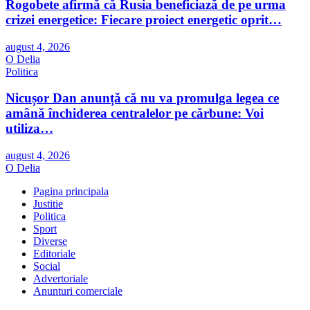
Rogobete afirmă că Rusia beneficiază de pe urma
crizei energetice: Fiecare proiect energetic oprit…
august 4, 2026
O Delia
Politica
Nicușor Dan anunță că nu va promulga legea ce
amână închiderea centralelor pe cărbune: Voi
utiliza…
august 4, 2026
O Delia
Pagina principala
Justitie
Politica
Sport
Diverse
Editoriale
Social
Advertoriale
Anunturi comerciale