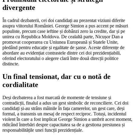
divergente
În cadrul dezbaterii, cei doi candidați au prezentat viziuni diferite
asupra viitorului României. George Simion a pus accent pe măsuri
populiste, precum case ieftine și dobânzi zero la credite, dar și pe
unirea cu Republica Moldova. De cealaltă parte, Nicușor Dan a
promovat cooperarea cu Uniunea Europeană și Statele Unite,
pledând pentru educație și egalitate de șanse. Aceste diferențe de
abordare au evidențiat contrastele dintre cei doi prezidențiabili,
oferind electoratului o alegere clară între două direcții politice
distincte.
Un final tensionat, dar cu o notă de
cordialitate
Deși dezbaterea a fost marcată de momente de tensiune și
contradicții, finalul a adus un gest simbolic de reconciliere. Cei doi
candidați și-au strâns mâinile în fața camerelor, un gest care, deși
formal, a transmis un mesaj de respect reciproc. Totuși, incidentul
violent în care a fost implicat George Simion a umbrit acest moment,
ridicând întrebări despre capacitatea sa de a gestiona presiunea și
responsabilitățile unei funcții prezidențiale.