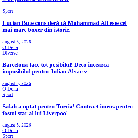
Sport
Lucian Bute consideră că Muhammad Ali este cel
mai mare boxer din istorie.
august 5, 2026
O Delia
Diverse
Barcelona face tot posibilul! Deco încearcă
imposibilul pentru Julian Alvarez
august 5, 2026
O Delia
Sport
Salah a optat pentru Turcia! Contract imens pentru
fostul star al lui Liverpool
august 5, 2026
O Delia
Sport