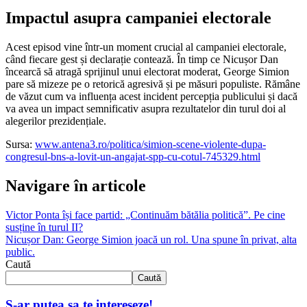
Impactul asupra campaniei electorale
Acest episod vine într-un moment crucial al campaniei electorale,
când fiecare gest și declarație contează. În timp ce Nicușor Dan
încearcă să atragă sprijinul unui electorat moderat, George Simion
pare să mizeze pe o retorică agresivă și pe măsuri populiste. Rămâne
de văzut cum va influența acest incident percepția publicului și dacă
va avea un impact semnificativ asupra rezultatelor din turul doi al
alegerilor prezidențiale.
Sursa:
www.antena3.ro/politica/simion-scene-violente-dupa-
congresul-bns-a-lovit-un-angajat-spp-cu-cotul-745329.html
Navigare în articole
Victor Ponta își face partid: „Continuăm bătălia politică”. Pe cine
susține în turul II?
Nicușor Dan: George Simion joacă un rol. Una spune în privat, alta
public.
Caută
Caută
S-ar putea sa te intereseze!