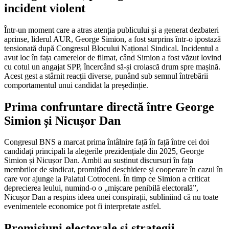
incident violent
Într-un moment care a atras atenția publicului și a generat dezbateri
aprinse, liderul AUR, George Simion, a fost surprins într-o ipostază
tensionată după Congresul Blocului Național Sindical. Incidentul a
avut loc în fața camerelor de filmat, când Simion a fost văzut lovind
cu cotul un angajat SPP, încercând să-și croiască drum spre mașină.
Acest gest a stârnit reacții diverse, punând sub semnul întrebării
comportamentul unui candidat la președinție.
Prima confruntare directă între George
Simion și Nicușor Dan
Congresul BNS a marcat prima întâlnire față în față între cei doi
candidați principali la alegerile prezidențiale din 2025, George
Simion și Nicușor Dan. Ambii au susținut discursuri în fața
membrilor de sindicat, promițând deschidere și cooperare în cazul în
care vor ajunge la Palatul Cotroceni. În timp ce Simion a criticat
deprecierea leului, numind-o o „mișcare penibilă electorală”,
Nicușor Dan a respins ideea unei conspirații, subliniind că nu toate
evenimentele economice pot fi interpretate astfel.
Promisiuni electorale și strategii