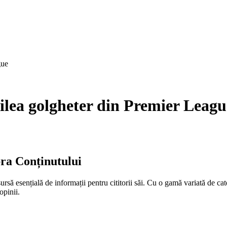
gue
oilea golgheter din Premier Leagu
ra Conținutului
rsă esențială de informații pentru cititorii săi. Cu o gamă variată de cat
opinii.