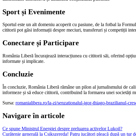
Sport și Evenimente
Sportul este un alt domeniu acoperit cu pasiune, de la fotbal la Formul
cititorii pot găsi informații despre meciuri, transferuri și competiții inte
Conectare și Participare
România Liberă încurajează interacțiunea cu cititorii săi, oferind opțiun
informate și implicate.
Concluzie
În concluzie, România Liberă rămâne un pilon al jurnalismului de calita
informeze și să educe cititorii, contribuind la formarea unei societăți 
Sursa:
romanialibera.ro/la-zi/senzationalul-igor-thiago-brazilianul-cr
Navigare în articole
Ce spune Ministrul Energiei despre preluarea activelor Lukoil?
Curățenie generală la Csikszereda! Patru jucători pleacă după un tur 