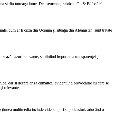
România și din întreaga lume. De asemenea, rubrica „Op & Ed” oferă
nale, cum ar fi criza din Ucraina și situația din Afganistan, sunt tratate
alizează cazuri relevante, subliniind importanța transparenței și
ce, dar și despre criza climatică, evidențiind provocările cu care se
și relevante.
Secțiunea multimedia include videoclipuri și podcasturi, aducând o