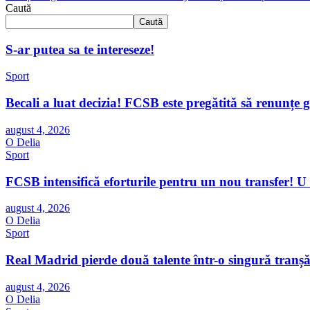
Caută
Caută
S-ar putea sa te intereseze!
Sport
Becali a luat decizia! FCSB este pregătită să renunțe g
august 4, 2026
O Delia
Sport
FCSB intensifică eforturile pentru un nou transfer! U
august 4, 2026
O Delia
Sport
Real Madrid pierde două talente într-o singură tranș
august 4, 2026
O Delia