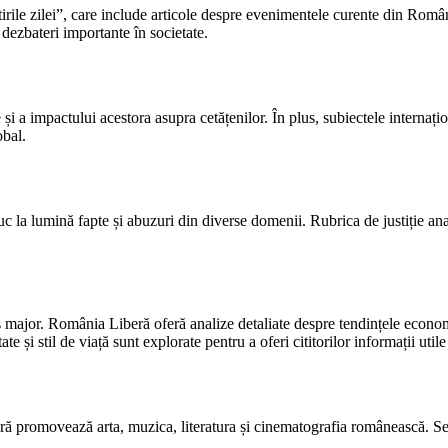
a „Știrile zilei”, care include articole despre evenimentele curente din 
 dezbateri importante în societate.
și a impactului acestora asupra cetățenilor. În plus, subiectele internațio
obal.
duc la lumină fapte și abuzuri din diverse domenii. Rubrica de justiție an
 major. România Liberă oferă analize detaliate despre tendințele economi
și stil de viață sunt explorate pentru a oferi cititorilor informații utile 
iberă promovează arta, muzica, literatura și cinematografia românească. 