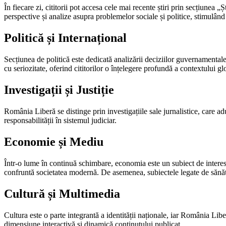
În fiecare zi, cititorii pot accesa cele mai recente știri prin secțiune
perspective și analize asupra problemelor sociale și politice, stimulând
Politică și Internațional
Secțiunea de politică este dedicată analizării deciziilor guvernamentale 
cu seriozitate, oferind cititorilor o înțelegere profundă a contextului gl
Investigații și Justiție
România Liberă se distinge prin investigațiile sale jurnalistice, care a
responsabilității în sistemul judiciar.
Economie și Mediu
Într-o lume în continuă schimbare, economia este un subiect de interes
confruntă societatea modernă. De asemenea, subiectele legate de sănătate 
Cultură și Multimedia
Cultura este o parte integrantă a identității naționale, iar România L
dimensiune interactivă și dinamică conținutului publicat.