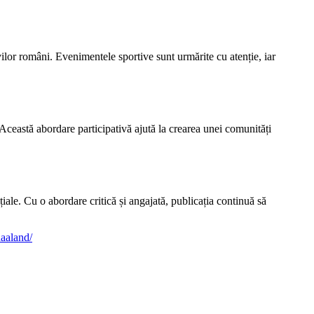
ilor români. Evenimentele sportive sunt urmărite cu atenție, iar
. Această abordare participativă ajută la crearea unei comunități
ale. Cu o abordare critică și angajată, publicația continuă să
haaland/