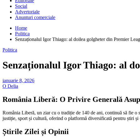
Editoriale
Social
Advertoriale
Anunturi comerciale
Home
Politica
Senzaționalul Igor Thiago: al doilea golgheter din Premier Lea
Politica
Senzaționalul Igor Thiago: al d
ianuarie 8, 2026
O Delia
România Liberă: O Privire Generală Asup
România Liberă, un ziar cu o tradiție de 140 de ani, continuă să fie o su
justiție, sport și cultură, oferind o platformă diversificată pentru știri și 
Știrile Zilei și Opinii