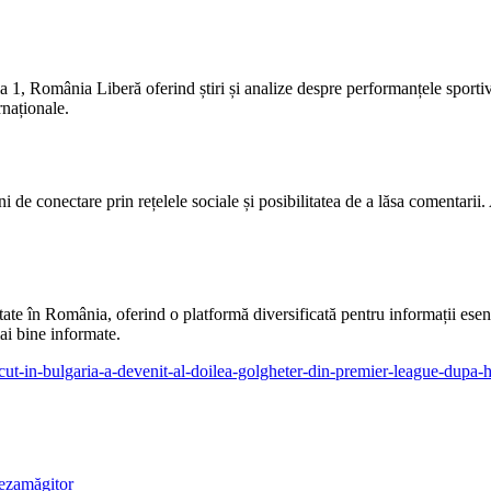
a 1, România Liberă oferind știri și analize despre performanțele sportiv
rnaționale.
i de conectare prin rețelele sociale și posibilitatea de a lăsa comentarii
te în România, oferind o platformă diversificată pentru informații esenți
mai bine informate.
escut-in-bulgaria-a-devenit-al-doilea-golgheter-din-premier-league-dupa-
dezamăgitor