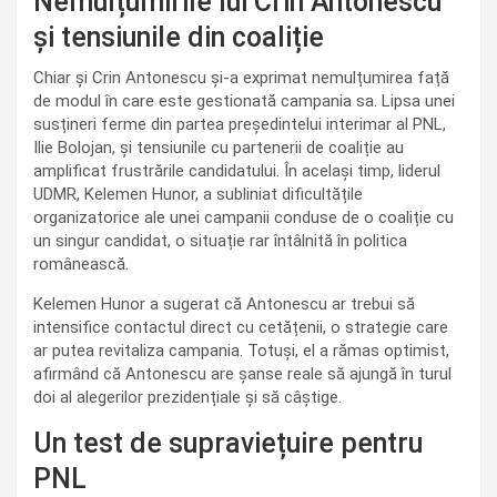
Nemulțumirile lui Crin Antonescu
și tensiunile din coaliție
Chiar și Crin Antonescu și-a exprimat nemulțumirea față
de modul în care este gestionată campania sa. Lipsa unei
susțineri ferme din partea președintelui interimar al PNL,
Ilie Bolojan, și tensiunile cu partenerii de coaliție au
amplificat frustrările candidatului. În același timp, liderul
UDMR, Kelemen Hunor, a subliniat dificultățile
organizatorice ale unei campanii conduse de o coaliție cu
un singur candidat, o situație rar întâlnită în politica
românească.
Kelemen Hunor a sugerat că Antonescu ar trebui să
intensifice contactul direct cu cetățenii, o strategie care
ar putea revitaliza campania. Totuși, el a rămas optimist,
afirmând că Antonescu are șanse reale să ajungă în turul
doi al alegerilor prezidențiale și să câștige.
Un test de supraviețuire pentru
PNL