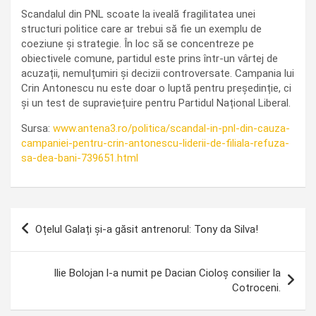
Scandalul din PNL scoate la iveală fragilitatea unei
structuri politice care ar trebui să fie un exemplu de
coeziune și strategie. În loc să se concentreze pe
obiectivele comune, partidul este prins într-un vârtej de
acuzații, nemulțumiri și decizii controversate. Campania lui
Crin Antonescu nu este doar o luptă pentru președinție, ci
și un test de supraviețuire pentru Partidul Național Liberal.
Sursa:
www.antena3.ro/politica/scandal-in-pnl-din-cauza-
campaniei-pentru-crin-antonescu-liderii-de-filiala-refuza-
sa-dea-bani-739651.html
Navigare
Oțelul Galați și-a găsit antrenorul: Tony da Silva!
în
articole
Ilie Bolojan l-a numit pe Dacian Cioloș consilier la
Cotroceni.