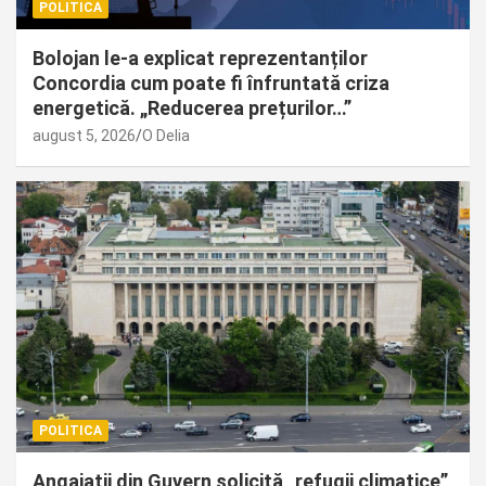
POLITICA
Bolojan le-a explicat reprezentanților
Concordia cum poate fi înfruntată criza
energetică. „Reducerea prețurilor…”
august 5, 2026
O Delia
POLITICA
Angajații din Guvern solicită „refugii climatice”