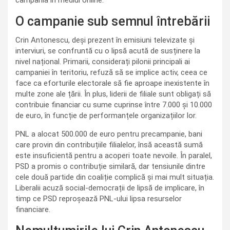
O campanie sub semnul întrebării
Crin Antonescu, deși prezent în emisiuni televizate și
interviuri, se confruntă cu o lipsă acută de susținere la
nivel național. Primarii, considerați pilonii principali ai
campaniei în teritoriu, refuză să se implice activ, ceea ce
face ca eforturile electorale să fie aproape inexistente în
multe zone ale țării. În plus, liderii de filiale sunt obligați să
contribuie financiar cu sume cuprinse între 7.000 și 10.000
de euro, în funcție de performanțele organizațiilor lor.
PNL a alocat 500.000 de euro pentru precampanie, bani
care provin din contribuțiile filialelor, însă această sumă
este insuficientă pentru a acoperi toate nevoile. În paralel,
PSD a promis o contribuție similară, dar tensiunile dintre
cele două partide din coaliție complică și mai mult situația.
Liberalii acuză social-democrații de lipsă de implicare, în
timp ce PSD reproșează PNL-ului lipsa resurselor
financiare.