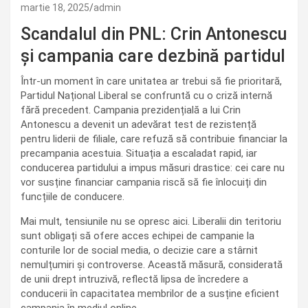
martie 18, 2025
admin
Scandalul din PNL: Crin Antonescu
și campania care dezbină partidul
Într-un moment în care unitatea ar trebui să fie prioritară,
Partidul Național Liberal se confruntă cu o criză internă
fără precedent. Campania prezidențială a lui Crin
Antonescu a devenit un adevărat test de rezistență
pentru liderii de filiale, care refuză să contribuie financiar la
precampania acestuia. Situația a escaladat rapid, iar
conducerea partidului a impus măsuri drastice: cei care nu
vor susține financiar campania riscă să fie înlocuiți din
funcțiile de conducere.
Mai mult, tensiunile nu se opresc aici. Liberalii din teritoriu
sunt obligați să ofere acces echipei de campanie la
conturile lor de social media, o decizie care a stârnit
nemulțumiri și controverse. Această măsură, considerată
de unii drept intruzivă, reflectă lipsa de încredere a
conducerii în capacitatea membrilor de a susține eficient
campania în mediul online.