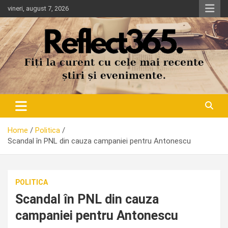
Skip
vineri, august 7, 2026
to
content
Home
Politica
Scandal în PNL din cauza campaniei pentru Antonescu
POLITICA
Scandal în PNL din cauza
campaniei pentru Antonescu