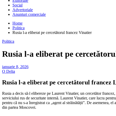
Editoriale
Social
Advertoriale
Anunturi comerciale
Home
Politica
Rusia l-a eliberat pe cercetătorul francez Vinatier
Politica
Rusia l-a eliberat pe cercetătoru
ianuarie 8, 2026
O Delia
Rusia l-a eliberat pe cercetătorul francez 
Rusia a decis să-l elibereze pe Laurent Vinatier, un cercetător francez
serviciului rus de securitate internă. Laurent Vinatier, care lucra pent
pentru că nu s-a înregistrat ca „agent al străinătății”. De asemenea, e
din partea Moscovei.