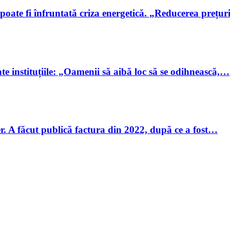
poate fi înfruntată criza energetică. „Reducerea prețu
ate instituțiile: „Oamenii să aibă loc să se odihnească,…
r. A făcut publică factura din 2022, după ce a fost…