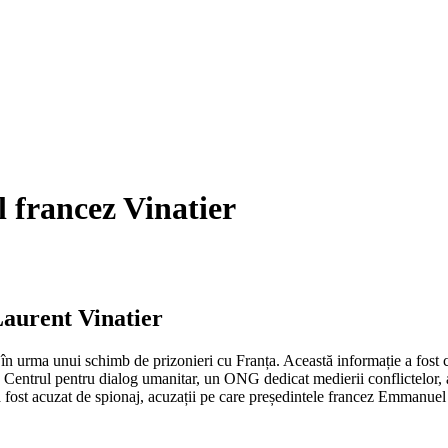
l francez Vinatier
Laurent Vinatier
, în urma unui schimb de prizonieri cu Franța. Această informație a fost 
ru Centrul pentru dialog umanitar, un ONG dedicat medierii conflictelor, a
l a fost acuzat de spionaj, acuzații pe care președintele francez Emmanu