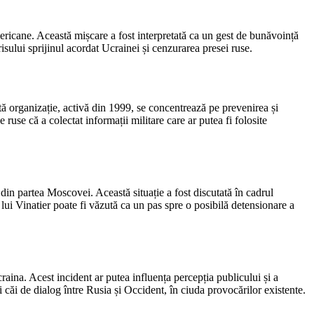
americane. Această mișcare a fost interpretată ca un gest de bunăvoință
isului sprijinul acordat Ucrainei și cenzurarea presei ruse.
stă organizație, activă din 1999, se concentrează pe prevenirea și
e ruse că a colectat informații militare care ar putea fi folosite
n partea Moscovei. Această situație a fost discutată în cadrul
 lui Vinatier poate fi văzută ca un pas spre o posibilă detensionare a
raina. Acest incident ar putea influența percepția publicului și a
oi căi de dialog între Rusia și Occident, în ciuda provocărilor existente.