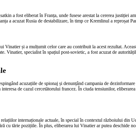
satkin a fost eliberat în Franța, unde fusese arestat la cererea justiției 
Franța a acuzat Rusia de destabilizare, în timp ce Kremlinul a reproșat Par
ui Vinatier și a mulțumit celor care au contribuit la acest rezultat. Acea
e. Vinatier, specialist în spațiul post-sovietic, a fost acuzat de autoritățil
le
espingând acuzațiile de spionaj și denunțând campania de dezinformare di
 interesa de cazul cercetătorului francez. În ciuda tensiunilor, eliberarea
elațiilor internaționale actuale, în special în contextul războiului din Uc
ără cu tărie pozițiile. În plus, eliberarea lui Vinatier ar putea deschide n