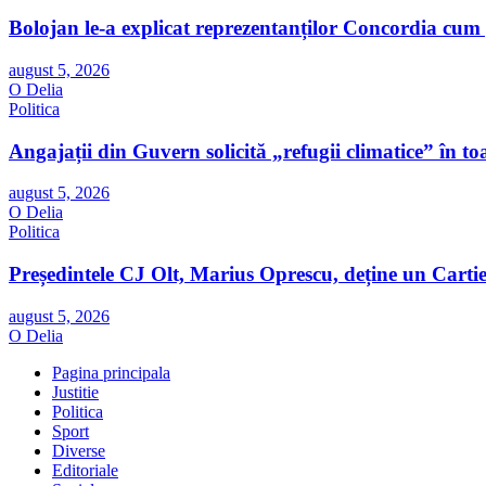
Bolojan le-a explicat reprezentanților Concordia cum 
august 5, 2026
O Delia
Politica
Angajații din Guvern solicită „refugii climatice” în to
august 5, 2026
O Delia
Politica
Președintele CJ Olt, Marius Oprescu, deține un Cartie
august 5, 2026
O Delia
Pagina principala
Justitie
Politica
Sport
Diverse
Editoriale