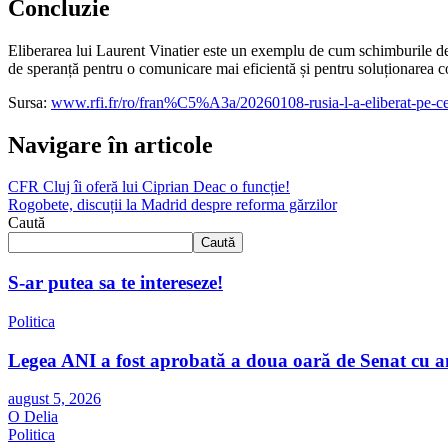
Concluzie
Eliberarea lui Laurent Vinatier este un exemplu de cum schimburile de pri
de speranță pentru o comunicare mai eficientă și pentru soluționarea con
Sursa:
www.rfi.fr/ro/fran%C5%A3a/20260108-rusia-l-a-eliberat-pe-ce
Navigare în articole
CFR Cluj îi oferă lui Ciprian Deac o funcție!
Rogobete, discuții la Madrid despre reforma gărzilor
Caută
Caută
S-ar putea sa te intereseze!
Politica
Legea ANI a fost aprobată a doua oară de Senat cu 
august 5, 2026
O Delia
Politica