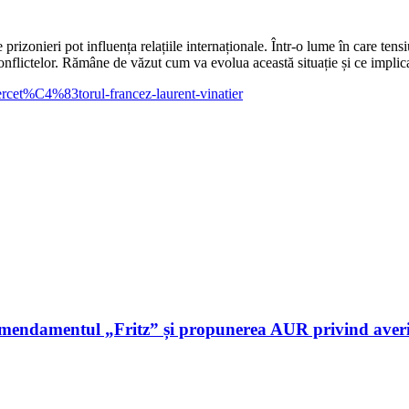
zonieri pot influența relațiile internaționale. Într-o lume în care tensiun
flictelor. Rămâne de văzut cum va evolua această situație și ce implicații
rcet%C4%83torul-francez-laurent-vinatier
amendamentul „Fritz” și propunerea AUR privind aver