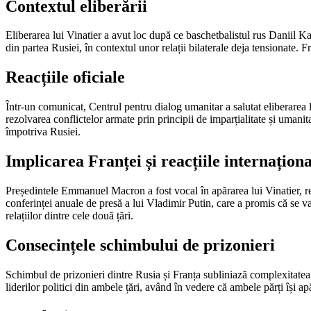
Contextul eliberării
Eliberarea lui Vinatier a avut loc după ce baschetbalistul rus Daniil Ka
din partea Rusiei, în contextul unor relații bilaterale deja tensionate. 
Reacțiile oficiale
Într-un comunicat, Centrul pentru dialog umanitar a salutat eliberarea l
rezolvarea conflictelor armate prin principii de imparțialitate și umanitat
împotriva Rusiei.
Implicarea Franței și reacțiile internaționa
Președintele Emmanuel Macron a fost vocal în apărarea lui Vinatier, r
conferinței anuale de presă a lui Vladimir Putin, care a promis că se va
relațiilor dintre cele două țări.
Consecințele schimbului de prizonieri
Schimbul de prizonieri dintre Rusia și Franța subliniază complexitatea r
liderilor politici din ambele țări, având în vedere că ambele părți își ap