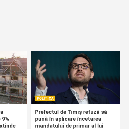
POLITICA
la
Prefectul de Timiș refuză să
e 9%
pună în aplicare încetarea
extinde
mandatului de primar al lui