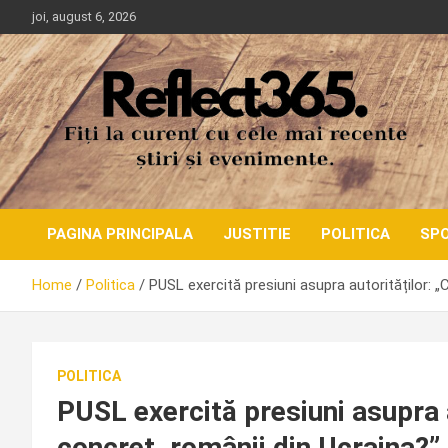
Skip
joi, august 6, 2026
to
content
PAGINA PRINCIPALA
JUSTITIE
POLITICA
SP
Home
Politica
PUSL exercită presiuni asupra autorităților: „
POLITICA
PUSL exercită presiuni asupra a
concret, românii din Ucraina?”