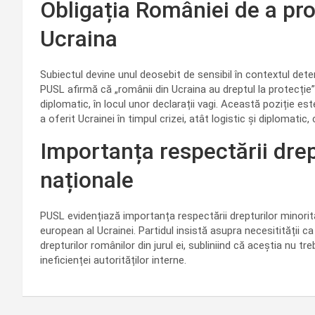
Obligația României de a pro
Ucraina
Subiectul devine unul deosebit de sensibil în contextul deterio
PUSL afirmă că „românii din Ucraina au dreptul la protecție
diplomatic, în locul unor declarații vagi. Această poziție est
a oferit Ucrainei în timpul crizei, atât logistic și diplomatic,
Importanța respectării drep
naționale
PUSL evidențiază importanța respectării drepturilor minorită
european al Ucrainei. Partidul insistă asupra necesitității ca
drepturilor românilor din jurul ei, subliniind că aceștia nu tr
ineficienței autorităților interne.