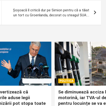
Șoșoacă îl critică dur pe Simion pentru că a tăiat
un tort cu Groenlanda, decorat cu steagul SUA:…
POLITICA
avertizează că
Se diminuează acciza 
ile aduse legii
motorină, iar TVA-ul d
izării pot stopa toate
pentru locuințe se va 