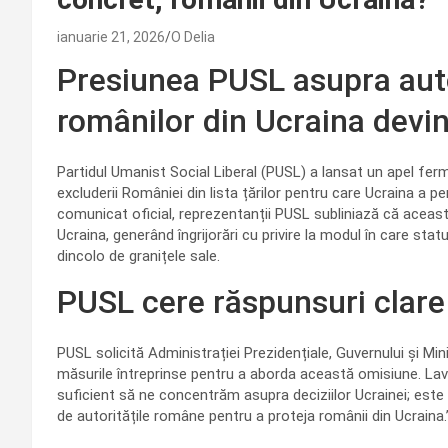
ianuarie 21, 2026
O Delia
Presiunea PUSL asupra autor
românilor din Ucraina devin
Partidul Umanist Social Liberal (PUSL) a lansat un apel ferm
excluderii României din lista țărilor pentru care Ucraina a p
comunicat oficial, reprezentanții PUSL subliniază că ace
Ucraina, generând îngrijorări cu privire la modul în care stat
dincolo de granițele sale.
PUSL cere răspunsuri clare 
PUSL solicită Administrației Prezidențiale, Guvernului și Mi
măsurile întreprinse pentru a aborda această omisiune. Lavini
suficient să ne concentrăm asupra deciziilor Ucrainei; este
de autoritățile române pentru a proteja românii din Ucraina.