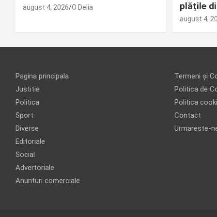
plățile 
august 4, 2026
O Delia
august 4, 2
Pagina principala
Termeni și Co
Justitie
Politica de Co
Politica
Politica cook
Sport
Contact
Diverse
Urmareste-n
Editoriale
Social
Advertoriale
Anunturi comerciale