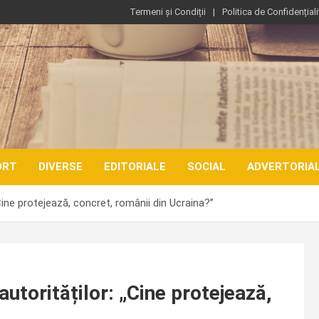
Termeni și Condiții
Politica de Confidențiali
ORT
DIVERSE
EDITORIALE
SOCIAL
ADVERTORIA
Cine protejează, concret, românii din Ucraina?”
utorităților: „Cine protejează,