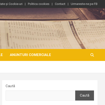
tate și Cookie-uri
Politica cookies
Contact
Urmareste-ne pe FB
LE
ANUNTURI COMERCIALE
Caută
Caută