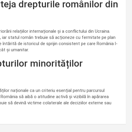
teja drepturile românilor din
rării relațiilor internaționale și a conflictului din Ucraina.
”, iar statul român trebuie să acționeze cu fermitate pe plan
e întărită de istoricul de sprijin consistent pe care România l-
 cât și umanitar.
turilor minorităților
ților naționale ca un criteriu esențial pentru parcursul
 România să aibă o atitudine activă și vizibilă în apărarea
ebuie să devină victime colaterale ale deciziilor externe sau