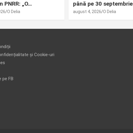
din PNRR: „O…
până pe 30 septembrie
026
O Delia
august 4, 2026
O Delia
ndiții
nfidențialitate și Cookie-uri
ies
e pe FB