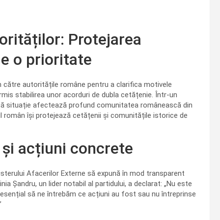
ităților: Protejarea
e o prioritate
 către autoritățile române pentru a clarifica motivele
ermis stabilirea unor acorduri de dubla cetățenie. Într-un
astă situație afectează profund comunitatea românească din
ul român își protejează cetățenii și comunitățile istorice de
și acțiuni concrete
nisterului Afacerilor Externe să expună în mod transparent
a Șandru, un lider notabil al partidului, a declarat: „Nu este
 esențial să ne întrebăm ce acțiuni au fost sau nu întreprinse
”