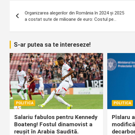
Navigare
Organizarea alegerilor din România în 2024 și 2025
în
a costat sute de milioane de euro: Costul pe…
articole
S-ar putea sa te intereseze!
POLITICA
POLITICA
Salariu fabulos pentru Kennedy
Pîslaru 
Boateng! Fostul dinamovist a
modificăr
reușit în Arabia Saudită.
decarbon