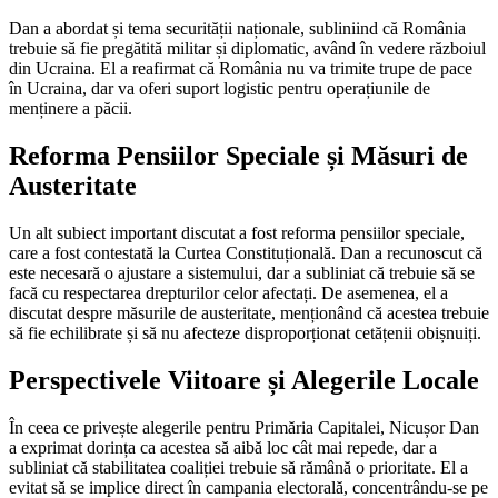
Dan a abordat și tema securității naționale, subliniind că România
trebuie să fie pregătită militar și diplomatic, având în vedere războiul
din Ucraina. El a reafirmat că România nu va trimite trupe de pace
în Ucraina, dar va oferi suport logistic pentru operațiunile de
menținere a păcii.
Reforma Pensiilor Speciale și Măsuri de
Austeritate
Un alt subiect important discutat a fost reforma pensiilor speciale,
care a fost contestată la Curtea Constituțională. Dan a recunoscut că
este necesară o ajustare a sistemului, dar a subliniat că trebuie să se
facă cu respectarea drepturilor celor afectați. De asemenea, el a
discutat despre măsurile de austeritate, menționând că acestea trebuie
să fie echilibrate și să nu afecteze disproporționat cetățenii obișnuiți.
Perspectivele Viitoare și Alegerile Locale
În ceea ce privește alegerile pentru Primăria Capitalei, Nicușor Dan
a exprimat dorința ca acestea să aibă loc cât mai repede, dar a
subliniat că stabilitatea coaliției trebuie să rămână o prioritate. El a
evitat să se implice direct în campania electorală, concentrându-se pe