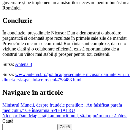
guvernare și pe implementarea măsurilor necesare pentru bunăstarea
României.
Concluzie
În concluzie, președintele Nicușor Dan a demonstrat o abordare
pragmatică și orientată spre rezultate în primele sale zile de mandat.
Provocările cu care se confruntă România sunt complexe, dar cu o
viziune clară și o colaborare eficientă, există oportunitatea de a
construi un viitor mai stabil și prosper pentru toți cetățenii.
Sursa:
Antena 3
Sursa:
www.antena3.ro/politica/presedintele-nicusor-dan-interviu-in-
direct-de-la-palatul-cotroceni-758483.html
Navigare în articole
Ministrul Muncii, despre fraudele pensiilor: „Au falsificat parafa
medicului.” Ce înseamnă SPIHIATRU
Nicușor Dan: Magistrații au muncit mult, să-i înjurăm nu e sănătos.
Caută
Caută