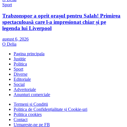
Sport
Trabzonspor a oprit orașul pentru Salah! Primirea
spectaculoasă care l-a impresionat chiar și pe
legenda lui Liverpool
august 6, 2026
O Delia
Pagina principala
Justitie
Politica
Sport
Diverse
Editoriale
Social
Advertoriale
Anunturi comerciale
Termeni și Condiții
Politica de Confidențialitate și Cookie-uri
Politica cookies
Contact
Urmareste-ne pe FB