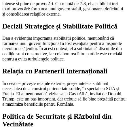
intense și pline de provocări. Cu o notă de 7-8, el a subliniat trei
mari provocări: formarea unui guvern stabil, gestionarea deficitului
și consolidarea relațiilor externe.
Decizii Strategice și Stabilitate Politică
Dan a evidențiat importanța stabilității politice, menționând că
formarea unui guvern funcțional a fost esențială pentru a răspunde
nevoilor cetățenilor. În acest context, el a subliniat că discuțiile din
coaliție sunt constructive, iar colaborarea între partide este crucială
pentru a evita turbulențele politice.
Relația cu Partenerii Internaționali
În ceea ce privește relațiile externe, președintele a subliniat
necesitatea de a construi parteneriate solide, în special cu SUA și
Franța. El a menționat că vizita sa la Casa Albă, invitat de Donald
Trump, este un pas important, dar trebuie să fie bine pregătită pentru
a maximiza beneficiile pentru România.
Politica de Securitate și Războiul din
Vecinătate