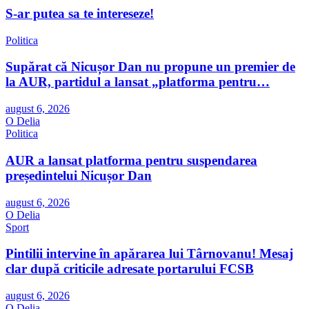
S-ar putea sa te intereseze!
Politica
Supărat că Nicușor Dan nu propune un premier de
la AUR, partidul a lansat „platforma pentru…
august 6, 2026
O Delia
Politica
AUR a lansat platforma pentru suspendarea
președintelui Nicușor Dan
august 6, 2026
O Delia
Sport
Pintilii intervine în apărarea lui Târnovanu! Mesaj
clar după criticile adresate portarului FCSB
august 6, 2026
O Delia