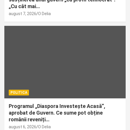
„Cu cât mai…
august 7, 2026
O Delia
POLITICA
Programul „Diaspora Investește Acasă”,
aprobat de Guvern. Ce sume pot obține
românii reveniți…
august 6, 2026
O Delia