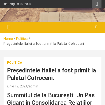
Skip
luni, august 10, 2026
to
content
Home
Politica
Preşedintele Italiei a fost primit la Palatul Cotroceni.
POLITICA
Preşedintele Italiei a fost primit la
Palatul Cotroceni.
iunie 19, 2024
admin
Summitul de la București: Un Pas
Gigant în Consolidarea Relațiilor