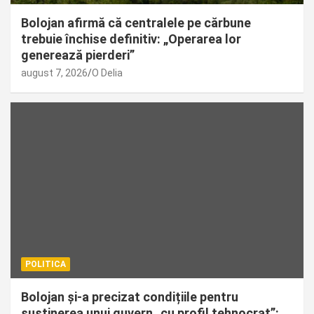
Bolojan afirmă că centralele pe cărbune
trebuie închise definitiv: „Operarea lor
generează pierderi”
august 7, 2026
O Delia
POLITICA
Bolojan și-a precizat condițiile pentru
susținerea unui guvern „cu profil tehnocrat”: