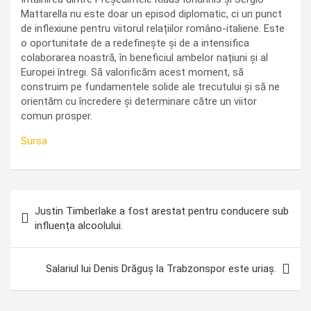
Mattarella nu este doar un episod diplomatic, ci un punct
de inflexiune pentru viitorul relațiilor româno-italiene. Este
o oportunitate de a redefinește și de a intensifica
colaborarea noastră, în beneficiul ambelor națiuni și al
Europei întregi. Să valorificăm acest moment, să
construim pe fundamentele solide ale trecutului și să ne
orientăm cu încredere și determinare către un viitor
comun prosper.
Sursa
Navigare
Justin Timberlake a fost arestat pentru conducere sub
în
influența alcoolului.
articole
Salariul lui Denis Drăguș la Trabzonspor este uriaș.