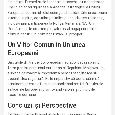
niciodată. Președintele Iohannis a accentuat necesitatea
unei planificări riguroase a Agendei strategice a Uniunii
Europene, subliniind rolul esențial al solidarității și coeziunii
interne. În plus, contribuția Italiei la securitatea regională,
inclusiv prin participarea la Poliția Aeriană a NATO în
România, este un exemplu valoros al angajamentului
comun pentru un continent stabil și prosper.
Un Viitor Comun în Uniunea
Europeană
Discuțiile dintre cei doi președinți au abordat și sprijinul
ferm pentru parcursul european al Republicii Moldova, un
subiect de maximă importanță pentru stabilitatea și
securitatea regională. Este imperativ să continuăm să
susținem aceste eforturi, consolidând astfel frontierele
estice ale Europei și promovând valorile și principiile
noastre comune.
Concluzii și Perspective
Întâlnirea dintre Președintele Klaus Iohannis și Sergio