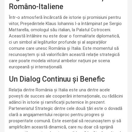
Româno-Italiene
Într-o atmosferă încărcată de istorie și promisiuni pentru
viitor, Președintele Klaus Iohannis l-a întâmpinat pe Sergio
Mattarella, omologul său italian, la Palatul Cotroceni.
Această întâlnire nu este doar o formalitate diplomatică,
ci un simbol al legăturilor profunde și al aspirațiilor
comune care unesc România și Italia. Este momentul să
recunoaștem și să valorificăm această relație strategică
care poate modela viitorul ambelor națiuni pe scena
europeană și internațională.
Un Dialog Continuu și Benefic
Relația dintre România și Italia este una dintre acele
povești de succes ale cooperării internaționale, cu rădăcini
adânci în istorie și ramificații puternice în prezent.
Parteneriatul Strategic dintre cele două țări este o dovadă
clară a angajamentului reciproc pentru progres și
prosperitate comună. Este esențial să recunoaștem și să
amplificăm această dinamică, care nu doar că sprijină