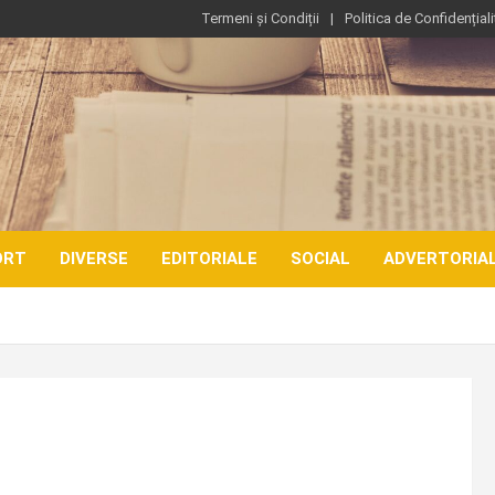
Termeni și Condiții
Politica de Confidențiali
ORT
DIVERSE
EDITORIALE
SOCIAL
ADVERTORIA