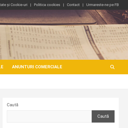
tate și Cookie-uri
Politica cookies
Contact
Urmareste-ne pe FB
LE
ANUNTURI COMERCIALE
Caută
Caută