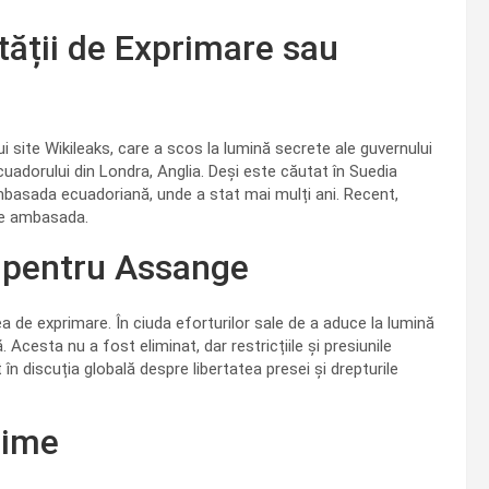
tății de Exprimare sau
 site Wikileaks, care a scos la lumină secrete ale guvernului
uadorului din Londra, Anglia. Deși este căutat în Suedia
ambasada ecuadoriană, unde a stat mai mulți ani. Recent,
te ambasada.
 pentru Assange
ea de exprimare. În ciuda eforturilor sale de a aduce la lumină
Acesta nu a fost eliminat, dar restricțiile și presiunile
n discuția globală despre libertatea presei și drepturile
nzime