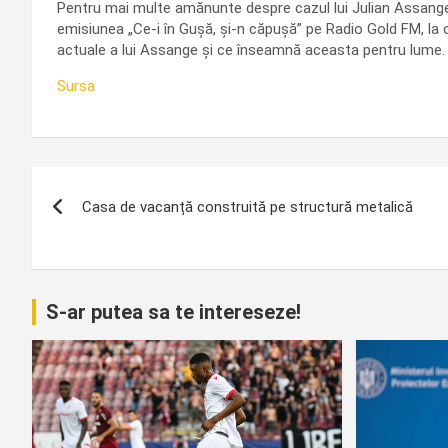
Pentru mai multe amănunte despre cazul lui Julian Assange ș
emisiunea „Ce-i în Gușă, și-n căpușă” pe Radio Gold FM, la ora
actuale a lui Assange și ce înseamnă aceasta pentru lume.
Sursa
Navigare
Casa de vacanță construită pe structură metalică
în
articole
S-ar putea sa te intereseze!