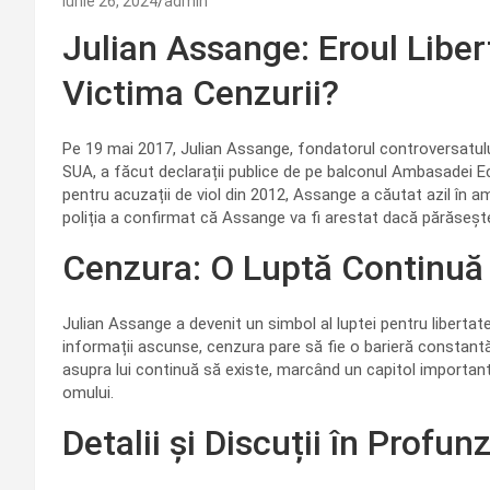
iunie 26, 2024
admin
Julian Assange: Eroul Liber
Victima Cenzurii?
Pe 19 mai 2017, Julian Assange, fondatorul controversatului
SUA, a făcut declarații publice de pe balconul Ambasadei Ec
pentru acuzații de viol din 2012, Assange a căutat azil în 
poliția a confirmat că Assange va fi arestat dacă părăseș
Cenzura: O Luptă Continuă
Julian Assange a devenit un simbol al luptei pentru libertat
informații ascunse, cenzura pare să fie o barieră constantă. 
asupra lui continuă să existe, marcând un capitol important î
omului.
Detalii și Discuții în Profu