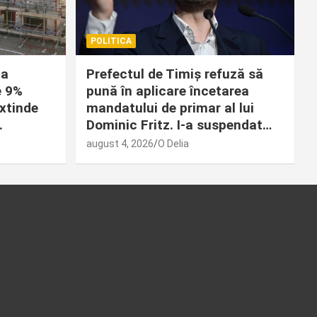
POLITICA
la
Prefectul de Timiș refuză să
e 9%
pună în aplicare încetarea
extinde
mandatului de primar al lui
.
Dominic Fritz. I-a suspendat…
august 4, 2026
O Delia