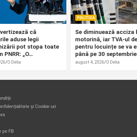
POLITICA
avertizează că
Se diminuează acciza 
ile aduse legii
motorină, iar TVA-ul d
izării pot stopa toate
pentru locuințe se va 
din PNRR: „O…
până pe 30 septembrie
026
O Delia
august 4, 2026
O Delia
ndiții
nfidențialitate și Cookie-uri
ies
e pe FB