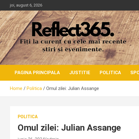
Skip
joi, august 6, 2026
to
content
PAGINA PRINCIPALA
JUSTITIE
POLITICA
SP
Home
Politica
Omul zilei: Julian Assange
POLITICA
Omul zilei: Julian Assange