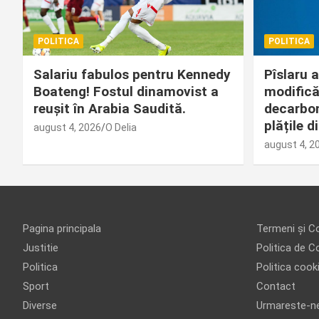
POLITICA
POLITICA
Salariu fabulos pentru Kennedy
Pîslaru 
Boateng! Fostul dinamovist a
modificăr
reușit în Arabia Saudită.
decarbon
plățile 
august 4, 2026
O Delia
august 4, 2
Pagina principala
Termeni și Co
Justitie
Politica de Co
Politica
Politica cook
Sport
Contact
Diverse
Urmareste-n