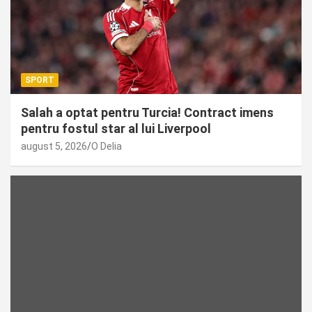
SPORT
Salah a optat pentru Turcia! Contract imens
pentru fostul star al lui Liverpool
august 5, 2026
O Delia