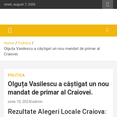
Skip
vineri, august 7, 2026
to
content
Home
Politica
Olguța Vasilescu a câștigat un nou mandat de primar al
Craiovei.
POLITICA
Olguța Vasilescu a câștigat un nou
mandat de primar al Craiovei.
iunie 10, 2024
admin
Rezultate Alegeri Locale Craiova: