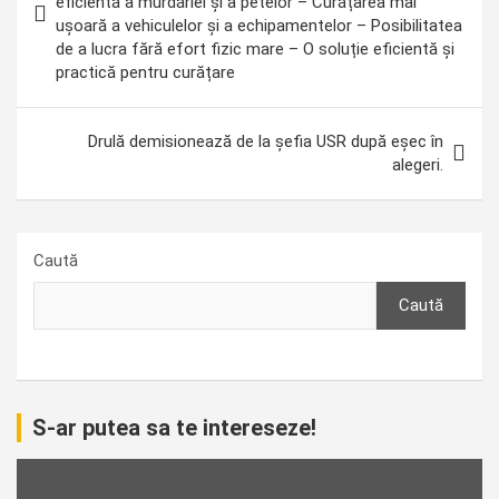
eficientă a murdăriei și a petelor – Curățarea mai
articole
ușoară a vehiculelor și a echipamentelor – Posibilitatea
de a lucra fără efort fizic mare – O soluție eficientă și
practică pentru curățare
Drulă demisionează de la șefia USR după eșec în
alegeri.
Caută
Caută
S-ar putea sa te intereseze!