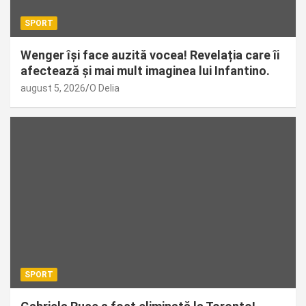
SPORT
Wenger își face auzită vocea! Revelația care îi
afectează și mai mult imaginea lui Infantino.
august 5, 2026
O Delia
SPORT