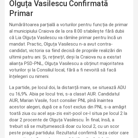
Olguța Vasilescu Confirmată
Primar
Numărătoarea parțială a voturilor pentru funcția de primar
al municipiului Craiova de la ora 8.00 stabilește fără dubii
că Lia Olguța Vasilescu va rămîne primar pentru încă un
mandat. Practic, Olguța Vasilescu n-a avut contra-
candidat, victoria sa fiind decisă de propriile realizări din
ultimii patru ani. Și, rețineți!, deși la Craiova nu a existat
alianța PSD-PNL, Olguța Vasilescu a obținut majoritatea
voturilor și la Consiliul local, fără a fi nevoită să facă
înțelegeri cu nimeni.
La partide, pe locul doi, la distanță mare, se situează ADU
cu 16,9%. Abia pe locul trei, s-a clasat AUR. Candidatul
AUR, Marian Vasile, fost consilier PNL pînă înaintea
acestor alegeri, după ce a fost exclus din PNL s-a amăgit
toată ziua cu acel așa-zis exit-pool ce-l situa pe locul 2 la
doar 2 procente de Olguța Vasilescu. În final, însă, a
trebuit să se mulțumească doar cu locul 2, cu un scor
peste pragul partidului. Rezultatul confirmă teza celor care