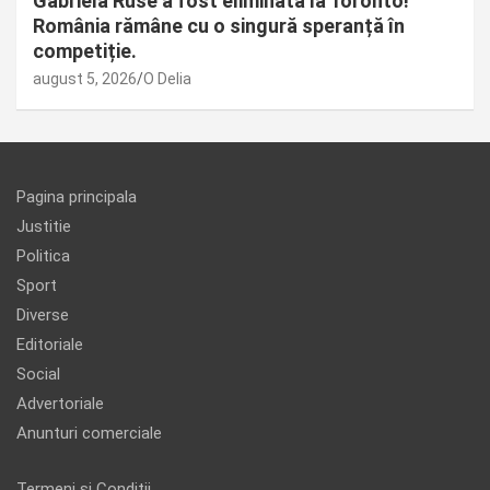
Gabriela Ruse a fost eliminată la Toronto!
România rămâne cu o singură speranță în
competiție.
august 5, 2026
O Delia
Pagina principala
Justitie
Politica
Sport
Diverse
Editoriale
Social
Advertoriale
Anunturi comerciale
Termeni și Condiții