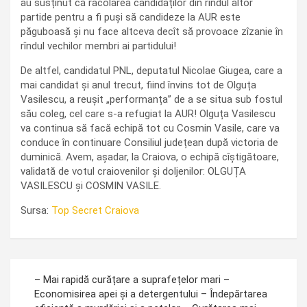
au susținut că racolarea candidaților din rîndul altor
partide pentru a fi puși să candideze la AUR este
păguboasă și nu face altceva decît să provoace zîzanie în
rîndul vechilor membri ai partidului!
De altfel, candidatul PNL, deputatul Nicolae Giugea, care a
mai candidat și anul trecut, fiind învins tot de Olguța
Vasilescu, a reușit „performanța” de a se situa sub fostul
său coleg, cel care s-a refugiat la AUR! Olguța Vasilescu
va continua să facă echipă tot cu Cosmin Vasile, care va
conduce în continuare Consiliul județean după victoria de
duminică. Avem, așadar, la Craiova, o echipă cîștigătoare,
validată de votul craiovenilor și doljenilor: OLGUȚA
VASILESCU și COSMIN VASILE.
Sursa:
Top Secret Craiova
Navigare
– Mai rapidă curățare a suprafețelor mari –
în
Economisirea apei și a detergentului – Îndepărtarea