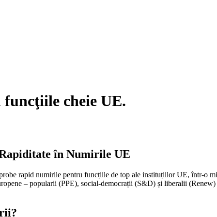
 funcţiile cheie UE.
Rapiditate în Numirile UE
obe rapid numirile pentru funcțiile de top ale instituțiilor UE, într-o m
europene – popularii (PPE), social-democrații (S&D) și liberalii (Renew) 
rii?