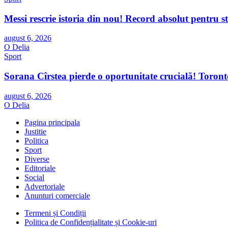
Messi rescrie istoria din nou! Record absolut pentru 
august 6, 2026
O Delia
Sport
Sorana Cîrstea pierde o oportunitate crucială! Toront
august 6, 2026
O Delia
Pagina principala
Justitie
Politica
Sport
Diverse
Editoriale
Social
Advertoriale
Anunturi comerciale
Termeni și Condiții
Politica de Confidențialitate și Cookie-uri