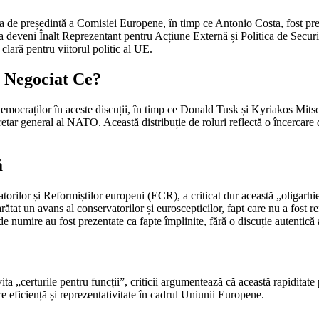
 de președintă a Comisiei Europene, în timp ce Antonio Costa, fost pre
a deveni Înalt Reprezentant pentru Acțiune Externă și Politica de Securi
clară pentru viitorul politic al UE.
a Negociat Ce?
mocraților în aceste discuții, în timp ce Donald Tusk și Kyriakos Mitsota
r general al NATO. Această distribuție de roluri reflectă o încercare de 
ă
orilor și Reformiștilor europeni (ECR), a criticat dur această „oligarhie
tat un avans al conservatorilor și euroscepticilor, fapt care nu a fost ref
e numire au fost prezentate ca fapte împlinite, fără o discuție autentică a
ita „certurile pentru funcții”, criticii argumentează că această rapidita
tre eficiență și reprezentativitate în cadrul Uniunii Europene.