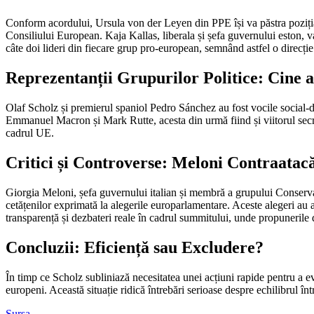
Conform acordului, Ursula von der Leyen din PPE își va păstra poziția
Consiliului European. Kaja Kallas, liberala și șefa guvernului eston, v
câte doi lideri din fiecare grup pro-european, semnând astfel o direcție 
Reprezentanții Grupurilor Politice: Cine 
Olaf Scholz și premierul spaniol Pedro Sánchez au fost vocile social-de
Emmanuel Macron și Mark Rutte, acesta din urmă fiind și viitorul secreta
cadrul UE.
Critici și Controverse: Meloni Contraatac
Giorgia Meloni, șefa guvernului italian și membră a grupului Conservat
cetățenilor exprimată la alegerile europarlamentare. Aceste alegeri au ară
transparență și dezbateri reale în cadrul summitului, unde propunerile d
Concluzii: Eficiență sau Excludere?
În timp ce Scholz subliniază necesitatea unei acțiuni rapide pentru a ev
europeni. Această situație ridică întrebări serioase despre echilibrul în
Sursa