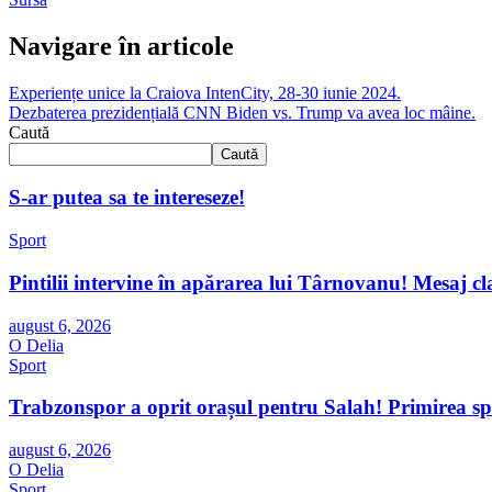
Navigare în articole
Experiențe unice la Craiova IntenCity, 28-30 iunie 2024.
Dezbaterea prezidențială CNN Biden vs. Trump va avea loc mâine.
Caută
Caută
S-ar putea sa te intereseze!
Sport
Pintilii intervine în apărarea lui Târnovanu! Mesaj cl
august 6, 2026
O Delia
Sport
Trabzonspor a oprit orașul pentru Salah! Primirea spe
august 6, 2026
O Delia
Sport