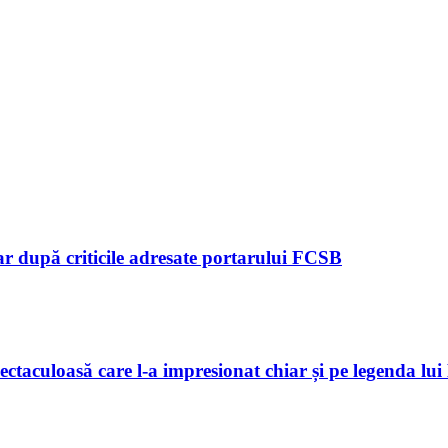
ar după criticile adresate portarului FCSB
ctaculoasă care l-a impresionat chiar și pe legenda lui