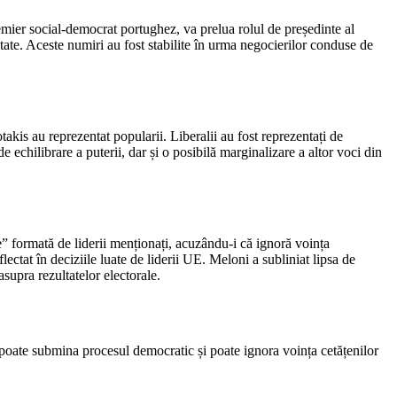
mier social-democrat portughez, va prelua rolul de președinte al
tate. Aceste numiri au fost stabilite în urma negocierilor conduse de
kis au reprezentat popularii. Liberalii au fost reprezentați de
echilibrare a puterii, dar și o posibilă marginalizare a altor voci din
” formată de liderii menționați, acuzându-i că ignoră voința
lectat în deciziile luate de liderii UE. Meloni a subliniat lipsa de
supra rezultatelor electorale.
te poate submina procesul democratic și poate ignora voința cetățenilor