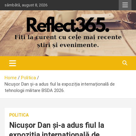
Skip
sâmbătă, august 8, 2026
to
content
Home
Politica
Nicușor Dan și-a adus fiul la expoziția internațională de
tehnologii militare BSDA 2026.
POLITICA
Nicușor Dan și-a adus fiul la
expoziția internațională de