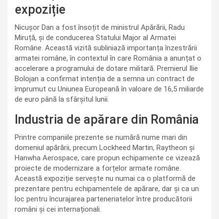
expoziție
Nicușor Dan a fost însoțit de ministrul Apărării, Radu
Miruță, și de conducerea Statului Major al Armatei
Române. Această vizită subliniază importanța înzestrării
armatei române, în contextul în care România a anunțat o
accelerare a programului de dotare militară. Premierul Ilie
Bolojan a confirmat intenția de a semna un contract de
împrumut cu Uniunea Europeană în valoare de 16,5 miliarde
de euro până la sfârșitul lunii.
Industria de apărare din România
Printre companiile prezente se numără nume mari din
domeniul apărării, precum Lockheed Martin, Raytheon și
Hanwha Aerospace, care propun echipamente ce vizează
proiecte de modernizare a forțelor armate române.
Această expoziție servește nu numai ca o platformă de
prezentare pentru echipamentele de apărare, dar și ca un
loc pentru încurajarea parteneriatelor între producătorii
români și cei internaționali.