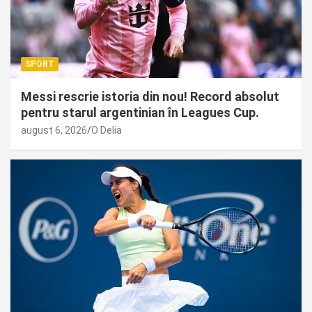
SPORT
Messi rescrie istoria din nou! Record absolut
pentru starul argentinian în Leagues Cup.
august 6, 2026
O Delia