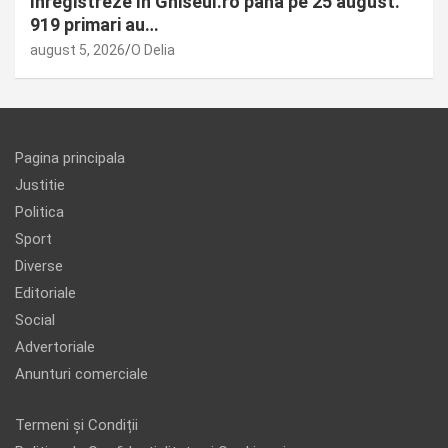
înregistreze în Ghiseul.ro până pe 25 august.
919 primari au…
august 5, 2026
O Delia
Pagina principala
Justitie
Politica
Sport
Diverse
Editoriale
Social
Advertoriale
Anunturi comerciale
Termeni și Condiții