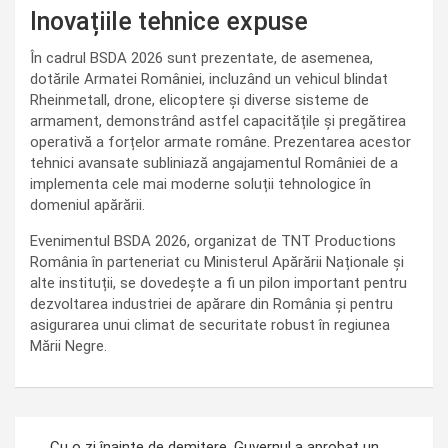
Inovațiile tehnice expuse
În cadrul BSDA 2026 sunt prezentate, de asemenea,
dotările Armatei României, incluzând un vehicul blindat
Rheinmetall, drone, elicoptere și diverse sisteme de
armament, demonstrând astfel capacitățile și pregătirea
operativă a forțelor armate române. Prezentarea acestor
tehnici avansate subliniază angajamentul României de a
implementa cele mai moderne soluții tehnologice în
domeniul apărării.
Evenimentul BSDA 2026, organizat de TNT Productions
România în parteneriat cu Ministerul Apărării Naționale și
alte instituții, se dovedește a fi un pilon important pentru
dezvoltarea industriei de apărare din România și pentru
asigurarea unui climat de securitate robust în regiunea
Mării Negre.
Navigare
Cu o zi înainte de demitere, Guvernul a aprobat un