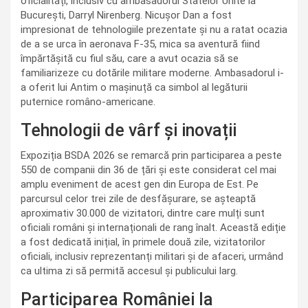
oficialități, inclusiv cu ambasadorul Statelor Unite la
București, Darryl Nirenberg. Nicușor Dan a fost
impresionat de tehnologiile prezentate și nu a ratat ocazia
de a se urca în aeronava F-35, mica sa aventură fiind
împărtășită cu fiul său, care a avut ocazia să se
familiarizeze cu dotările militare moderne. Ambasadorul i-
a oferit lui Antim o mașinuță ca simbol al legăturii
puternice româno-americane.
Tehnologii de vârf și inovații
Expoziția BSDA 2026 se remarcă prin participarea a peste
550 de companii din 36 de țări și este considerat cel mai
amplu eveniment de acest gen din Europa de Est. Pe
parcursul celor trei zile de desfășurare, se așteaptă
aproximativ 30.000 de vizitatori, dintre care mulți sunt
oficiali români și internaționali de rang înalt. Această ediție
a fost dedicată inițial, în primele două zile, vizitatorilor
oficiali, inclusiv reprezentanți militari și de afaceri, urmând
ca ultima zi să permită accesul și publicului larg.
Participarea României la