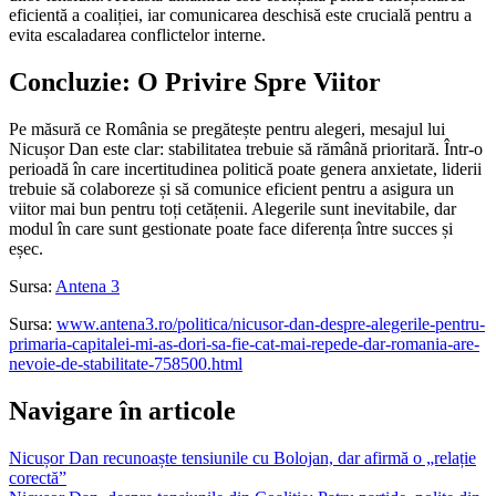
eficientă a coaliției, iar comunicarea deschisă este crucială pentru a
evita escaladarea conflictelor interne.
Concluzie: O Privire Spre Viitor
Pe măsură ce România se pregătește pentru alegeri, mesajul lui
Nicușor Dan este clar: stabilitatea trebuie să rămână prioritară. Într-o
perioadă în care incertitudinea politică poate genera anxietate, liderii
trebuie să colaboreze și să comunice eficient pentru a asigura un
viitor mai bun pentru toți cetățenii. Alegerile sunt inevitabile, dar
modul în care sunt gestionate poate face diferența între succes și
eșec.
Sursa:
Antena 3
Sursa:
www.antena3.ro/politica/nicusor-dan-despre-alegerile-pentru-
primaria-capitalei-mi-as-dori-sa-fie-cat-mai-repede-dar-romania-are-
nevoie-de-stabilitate-758500.html
Navigare în articole
Nicușor Dan recunoaște tensiunile cu Bolojan, dar afirmă o „relație
corectă”