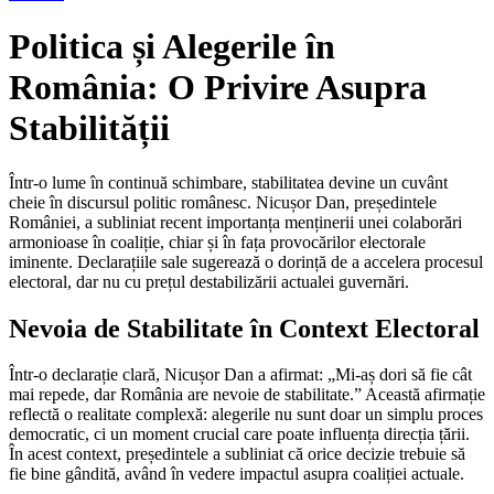
Politica și Alegerile în
România: O Privire Asupra
Stabilității
Într-o lume în continuă schimbare, stabilitatea devine un cuvânt
cheie în discursul politic românesc. Nicușor Dan, președintele
României, a subliniat recent importanța menținerii unei colaborări
armonioase în coaliție, chiar și în fața provocărilor electorale
iminente. Declarațiile sale sugerează o dorință de a accelera procesul
electoral, dar nu cu prețul destabilizării actualei guvernări.
Nevoia de Stabilitate în Context Electoral
Într-o declarație clară, Nicușor Dan a afirmat: „Mi-aș dori să fie cât
mai repede, dar România are nevoie de stabilitate.” Această afirmație
reflectă o realitate complexă: alegerile nu sunt doar un simplu proces
democratic, ci un moment crucial care poate influența direcția țării.
În acest context, președintele a subliniat că orice decizie trebuie să
fie bine gândită, având în vedere impactul asupra coaliției actuale.