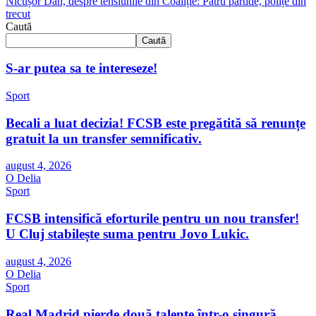
Nicușor Dan, despre tensiunile din Coaliție: Patru partide, polițe din
trecut
Caută
Caută
S-ar putea sa te intereseze!
Sport
Becali a luat decizia! FCSB este pregătită să renunțe
gratuit la un transfer semnificativ.
august 4, 2026
O Delia
Sport
FCSB intensifică eforturile pentru un nou transfer!
U Cluj stabilește suma pentru Jovo Lukic.
august 4, 2026
O Delia
Sport
Real Madrid pierde două talente într-o singură