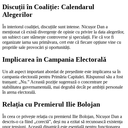
Discuții în Coaliție: Calendarul
Alegerilor
În interiorul coaliției, discuțiile sunt intense. Nicușor Dan a
menționat că există divergențe de opinie cu privire la data alegerilor,
un subiect care stârnește controverse și speculații. Fie că vor fi
organizate iarna sau primăvara, cert este că fiecare opțiune vine cu
propriile sale provocări și oportunități.
Implicarea în Campania Electorală
Un alt aspect important abordat de președinte este implicarea sa în
campania electorală pentru Primăria Capitalei. Răspunsul său a fost
tranșant: „Nu.” Această poziție sugerează o concentrare pe
stabilitatea guvernamentală, mai degrabă decât pe ambiții personale
în arena electorală.
Relația cu Premierul Ilie Bolojan
În ceea ce privește relația cu premierul Ilie Bolojan, Nicușor Dan a
descris-o ca fiind „corectă”, deși nu a ezitat să recunoască existența
unor tensiuni. Această dinamică este esențială pentru funcționarea