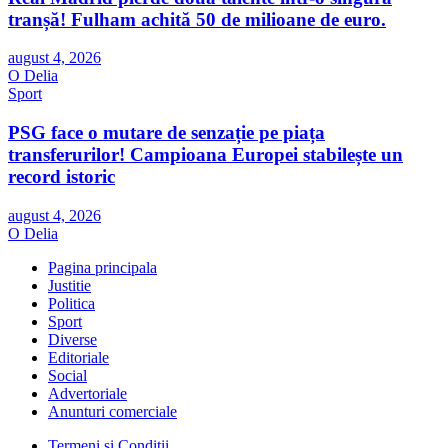
tranșă! Fulham achită 50 de milioane de euro.
august 4, 2026
O Delia
Sport
PSG face o mutare de senzație pe piața
transferurilor! Campioana Europei stabilește un
record istoric
august 4, 2026
O Delia
Pagina principala
Justitie
Politica
Sport
Diverse
Editoriale
Social
Advertoriale
Anunturi comerciale
Termeni și Condiții