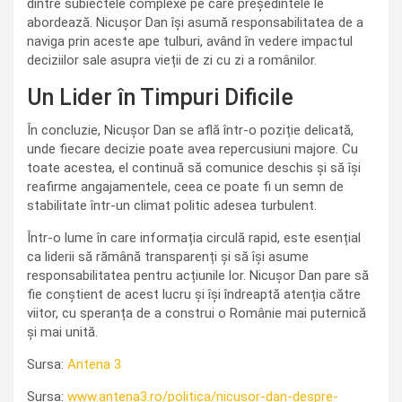
dintre subiectele complexe pe care președintele le
abordează. Nicușor Dan își asumă responsabilitatea de a
naviga prin aceste ape tulburi, având în vedere impactul
deciziilor sale asupra vieții de zi cu zi a românilor.
Un Lider în Timpuri Dificile
În concluzie, Nicușor Dan se află într-o poziție delicată,
unde fiecare decizie poate avea repercusiuni majore. Cu
toate acestea, el continuă să comunice deschis și să își
reafirme angajamentele, ceea ce poate fi un semn de
stabilitate într-un climat politic adesea turbulent.
Într-o lume în care informația circulă rapid, este esențial
ca liderii să rămână transparenți și să își asume
responsabilitatea pentru acțiunile lor. Nicușor Dan pare să
fie conștient de acest lucru și își îndreaptă atenția către
viitor, cu speranța de a construi o Românie mai puternică
și mai unită.
Sursa:
Antena 3
Sursa:
www.antena3.ro/politica/nicusor-dan-despre-