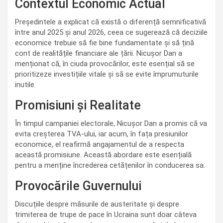
Contextul Economic Actual
Președintele a explicat că există o diferență semnificativă
între anul 2025 și anul 2026, ceea ce sugerează că deciziile
economice trebuie să fie bine fundamentate și să țină
cont de realitățile financiare ale țării. Nicușor Dan a
menționat că, în ciuda provocărilor, este esențial să se
prioritizeze investițiile vitale și să se evite împrumuturile
inutile.
Promisiuni și Realitate
În timpul campaniei electorale, Nicușor Dan a promis că va
evita creșterea TVA-ului, iar acum, în fața presiunilor
economice, el reafirmă angajamentul de a respecta
această promisiune. Această abordare este esențială
pentru a menține încrederea cetățenilor în conducerea sa.
Provocările Guvernului
Discuțiile despre măsurile de austeritate și despre
trimiterea de trupe de pace în Ucraina sunt doar câteva