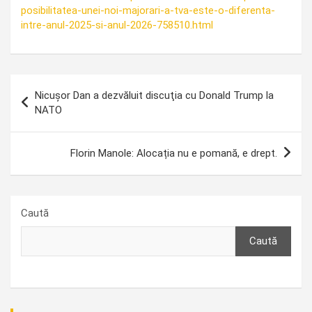
posibilitatea-unei-noi-majorari-a-tva-este-o-diferenta-
intre-anul-2025-si-anul-2026-758510.html
Navigare
Nicuşor Dan a dezvăluit discuţia cu Donald Trump la
în
NATO
articole
Florin Manole: Alocația nu e pomană, e drept.
Caută
Caută