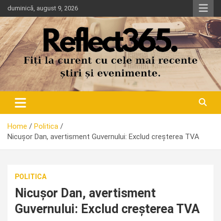
Skip
duminică, august 9, 2026
to
content
Home
Politica
Nicușor Dan, avertisment Guvernului: Exclud creșterea TVA
POLITICA
Nicușor Dan, avertisment
Guvernului: Exclud creșterea TVA