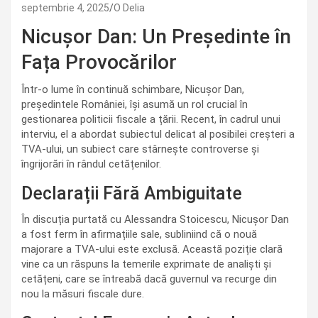
septembrie 4, 2025
O Delia
Nicușor Dan: Un Președinte în
Fața Provocărilor
Într-o lume în continuă schimbare, Nicușor Dan,
președintele României, își asumă un rol crucial în
gestionarea politicii fiscale a țării. Recent, în cadrul unui
interviu, el a abordat subiectul delicat al posibilei creșteri a
TVA-ului, un subiect care stârnește controverse și
îngrijorări în rândul cetățenilor.
Declarații Fără Ambiguitate
În discuția purtată cu Alessandra Stoicescu, Nicușor Dan
a fost ferm în afirmațiile sale, subliniind că o nouă
majorare a TVA-ului este exclusă. Această poziție clară
vine ca un răspuns la temerile exprimate de analiști și
cetățeni, care se întreabă dacă guvernul va recurge din
nou la măsuri fiscale dure.