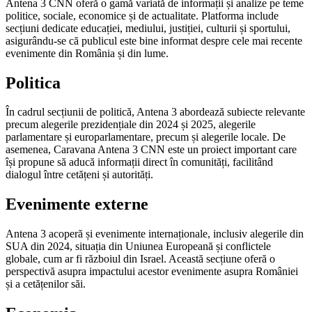
Antena 3 CNN oferă o gamă variată de informații și analize pe teme
politice, sociale, economice și de actualitate. Platforma include
secțiuni dedicate educației, mediului, justiției, culturii și sportului,
asigurându-se că publicul este bine informat despre cele mai recente
evenimente din România și din lume.
Politica
În cadrul secțiunii de politică, Antena 3 abordează subiecte relevante
precum alegerile prezidențiale din 2024 și 2025, alegerile
parlamentare și europarlamentare, precum și alegerile locale. De
asemenea, Caravana Antena 3 CNN este un proiect important care
își propune să aducă informații direct în comunități, facilitând
dialogul între cetățeni și autorități.
Evenimente externe
Antena 3 acoperă și evenimente internaționale, inclusiv alegerile din
SUA din 2024, situația din Uniunea Europeană și conflictele
globale, cum ar fi războiul din Israel. Această secțiune oferă o
perspectivă asupra impactului acestor evenimente asupra României
și a cetățenilor săi.