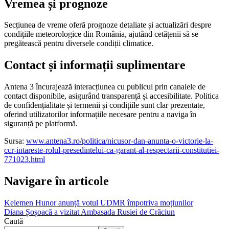
Vremea și prognoze
Secțiunea de vreme oferă prognoze detaliate și actualizări despre
condițiile meteorologice din România, ajutând cetățenii să se
pregătească pentru diversele condiții climatice.
Contact și informații suplimentare
Antena 3 încurajează interacțiunea cu publicul prin canalele de
contact disponibile, asigurând transparență și accesibilitate. Politica
de confidențialitate și termenii și condițiile sunt clar prezentate,
oferind utilizatorilor informațiile necesare pentru a naviga în
siguranță pe platformă.
Sursa:
www.antena3.ro/politica/nicusor-dan-anunta-o-victorie-la-
ccr-intareste-rolul-presedintelui-ca-garant-al-respectarii-constitutiei-
771023.html
Navigare în articole
Kelemen Hunor anunță votul UDMR împotriva moțiunilor
Diana Șoșoacă a vizitat Ambasada Rusiei de Crăciun
Caută