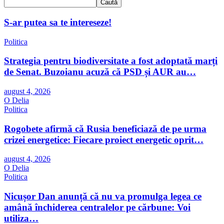
Caută
S-ar putea sa te intereseze!
Politica
Strategia pentru biodiversitate a fost adoptată marți
de Senat. Buzoianu acuză că PSD și AUR au…
august 4, 2026
O Delia
Politica
Rogobete afirmă că Rusia beneficiază de pe urma
crizei energetice: Fiecare proiect energetic oprit…
august 4, 2026
O Delia
Politica
Nicușor Dan anunță că nu va promulga legea ce
amână închiderea centralelor pe cărbune: Voi
utiliza…