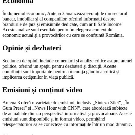
Economia
În domeniul economic, Antena 3 analizează evoluțiile din sectorul
bancar, imobiliar și al companiilor, oferind informații despre
brandurile de țară și emisiunile dedicate, cum ar fi Safe Income.
Aceste analize sunt esențiale pentru înțelegerea contextului
economic actual și a provocărilor cu care se confruntă România.
Opinie și dezbateri
Secțiunea de opinii include comentarii și analize critice asupra arenei
politice, oferind un spațiu pentru dezbateri și discuții. Aceste
contribuții sunt importante pentru a încuraja gândirea critică și
implicarea cetățenilor în viața publică.
Emisiuni și conținut video
Antena 3 oferă o varietate de emisiuni, inclusiv „Sinteza Zilei”, „În
Gura Presei” și „News Hour with CNN”, care abordează subiecte
de actualitate dintr-o perspectivă informativă și provocatoare. Aceste
emisiuni sunt disponibile și în format video, permițând
telespectatorilor să se conecteze cu informațiile într-un mod dinamic.