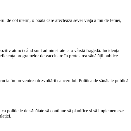
ul de col uterin, o boală care afectează sever viața a mii de femei,
zitiv atunci când sunt administrate la o vârstă fragedă. Incidența
ficiența programelor de vaccinare în protejarea sănătății publice.
rucial în prevenirea dezvoltării cancerului. Politica de sănătate publică
 ca politicile de sănătate să continue să planifice și să implementeze
lației.