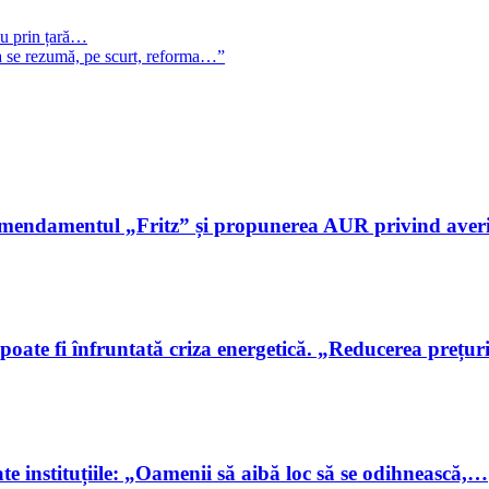
său prin țară…
Așa se rezumă, pe scurt, reforma…”
amendamentul „Fritz” și propunerea AUR privind aver
poate fi înfruntată criza energetică. „Reducerea prețu
ate instituțiile: „Oamenii să aibă loc să se odihnească,…