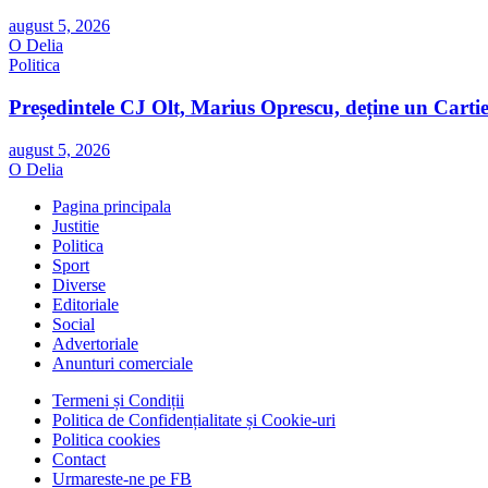
august 5, 2026
O Delia
Politica
Președintele CJ Olt, Marius Oprescu, deține un Cartie
august 5, 2026
O Delia
Pagina principala
Justitie
Politica
Sport
Diverse
Editoriale
Social
Advertoriale
Anunturi comerciale
Termeni și Condiții
Politica de Confidențialitate și Cookie-uri
Politica cookies
Contact
Urmareste-ne pe FB