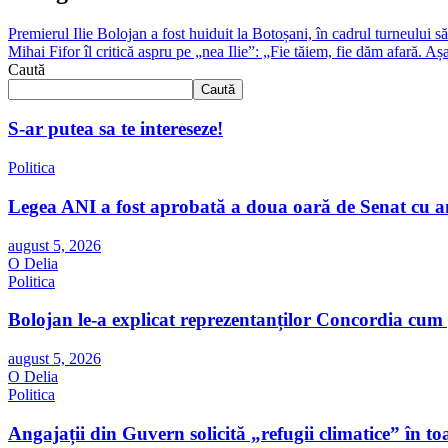
Premierul Ilie Bolojan a fost huiduit la Botoșani, în cadrul turneului 
Mihai Fifor îl critică aspru pe „nea Ilie”: „Fie tăiem, fie dăm afară. 
Caută
Caută
S-ar putea sa te intereseze!
Politica
Legea ANI a fost aprobată a doua oară de Senat cu 
august 5, 2026
O Delia
Politica
Bolojan le-a explicat reprezentanților Concordia cum 
august 5, 2026
O Delia
Politica
Angajații din Guvern solicită „refugii climatice” în to