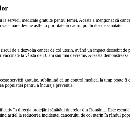
lor
i la servicii medicale gratuite pentru femei. Acesta a menționat că cancer
vaccinare devine astfel o prioritate în cadrul politicilor de sănătate.
iscul de a dezvolta cancer de col uterin, având un impact deosebit de po
or vaccinate la vârsta de 16 ani sau mai devreme. Aceasta demonstrează e
ste servicii gratuite, subliniind că un control medical la timp poate fi c
ea populației pentru a încuraja prevenția.
ativ în direcția protejării sănătății tinerelor din România. Este esențial
ind astfel la reducerea incidenței cancerului de col uterin în rândul popu