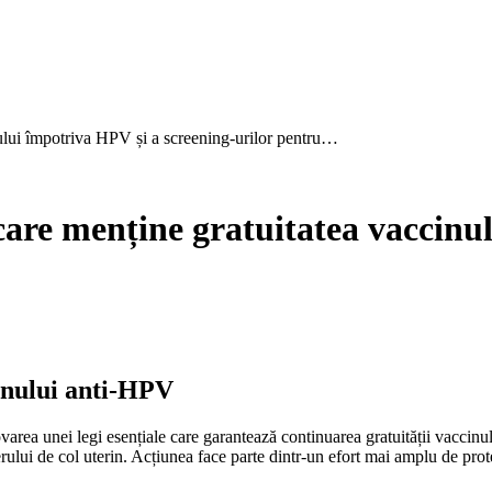
ului împotriva HPV și a screening-urilor pentru…
are menține gratuitatea vaccinu
inului anti-HPV
rea unei legi esențiale care garantează continuarea gratuității vaccinul
rului de col uterin. Acțiunea face parte dintr-un efort mai amplu de prote