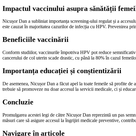
Impactul vaccinului asupra sănătății femei
Nicușor Dan a subliniat importanța screening-ului regulat și a accesulu
este cauzat în majoritatea cazurilor de infecția cu HPV. Prevenirea prin 
Beneficiile vaccinării
Conform studiilor, vaccinurile împotriva HPV pot reduce semnificativ r
cancerului de col uterin scade drastic, cu până la 80% în cazul femeil
Importanța educației și conștientizării
De asemenea, Nicușor Dan a făcut apel la toate femeile să profite de ace
trebuie să promoveze nu doar accesul la servicii medicale, ci și educar
Concluzie
Promulgarea acestei legi de către Nicușor Dan reprezintă un pas semnific
măsuri care să asigure accesul la îngrijiri medicale preventive, contribu
Navigare în articole