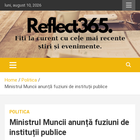
Skip
luni, august 10, 2026
to
content
Home
Politica
Ministrul Muncii anunță fuziuni de instituții publice
POLITICA
Ministrul Muncii anunță fuziuni de
instituții publice