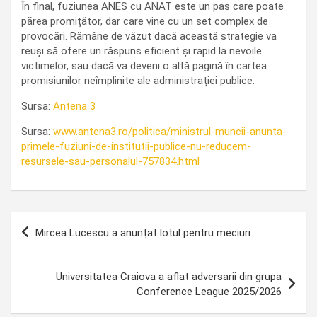
În final, fuziunea ANES cu ANAT este un pas care poate
părea promițător, dar care vine cu un set complex de
provocări. Rămâne de văzut dacă această strategie va
reuși să ofere un răspuns eficient și rapid la nevoile
victimelor, sau dacă va deveni o altă pagină în cartea
promisiunilor neîmplinite ale administrației publice.
Sursa:
Antena 3
Sursa:
www.antena3.ro/politica/ministrul-muncii-anunta-
primele-fuziuni-de-institutii-publice-nu-reducem-
resursele-sau-personalul-757834.html
Navigare
Mircea Lucescu a anunțat lotul pentru meciuri
în
articole
Universitatea Craiova a aflat adversarii din grupa
Conference League 2025/2026