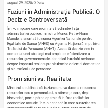
august 29, 2025
O Delia
Fuziuni în Administrația Publică: O
Decizie Controversată
Într-o mișcare care promite să schimbe fața
administrației publice, ministrul Muncii, Petre-Florin
Manole, a anunțat fuziunea Agenției Naționale pentru
Egalitate de Șanse (ANES) cu Agenția Națională Împotriva
Traficului de Persoane (ANAT). Această decizie vine în
contextul unei strategii mai ample de eficientizare a
resurselor guvernamentale, dar ridică întrebări serioase
despre impactul real asupra victimelor violenței domestice
și ale traficului de persoane.
Promisiuni vs. Realitate
Ministrul a subliniat că fuziunea nu va duce la reducerea
resurselor sau a personalului, o afirmație care, deși
binevenită, poate părea optimistă în fața realităților
economice actuale. Într-o perioadă în care austeritatea
guvernamentală este pe buzele tuturor, este greu de