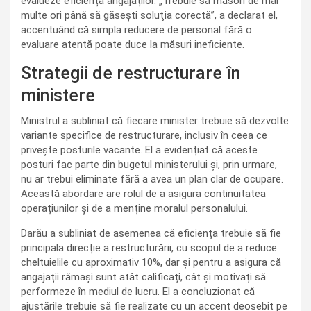
evalueze eficiența angajaților. „Trebuie să măsori de mai
multe ori până să găseşti soluţia corectă”, a declarat el,
accentuând că simpla reducere de personal fără o
evaluare atentă poate duce la măsuri ineficiente.
Strategii de restructurare în
ministere
Ministrul a subliniat că fiecare minister trebuie să dezvolte
variante specifice de restructurare, inclusiv în ceea ce
privește posturile vacante. El a evidențiat că aceste
posturi fac parte din bugetul ministerului și, prin urmare,
nu ar trebui eliminate fără a avea un plan clar de ocupare.
Această abordare are rolul de a asigura continuitatea
operațiunilor și de a menține moralul personalului.
Darău a subliniat de asemenea că eficiența trebuie să fie
principala direcție a restructurării, cu scopul de a reduce
cheltuielile cu aproximativ 10%, dar și pentru a asigura că
angajații rămași sunt atât calificați, cât și motivați să
performeze în mediul de lucru. El a concluzionat că
ajustările trebuie să fie realizate cu un accent deosebit pe