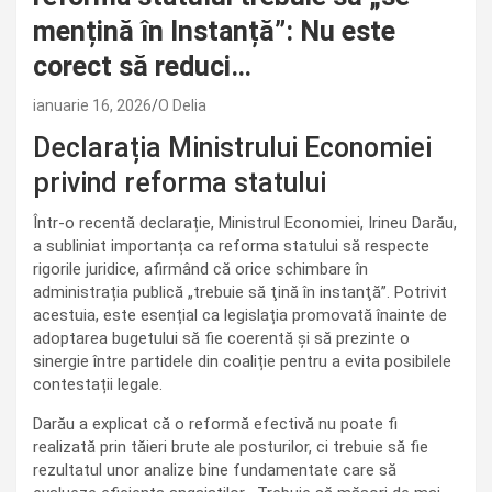
mențină în Instanță”: Nu este
corect să reduci…
ianuarie 16, 2026
O Delia
Declarația Ministrului Economiei
privind reforma statului
Într-o recentă declarație, Ministrul Economiei, Irineu Darău,
a subliniat importanța ca reforma statului să respecte
rigorile juridice, afirmând că orice schimbare în
administrația publică „trebuie să ţină în instanţă”. Potrivit
acestuia, este esențial ca legislația promovată înainte de
adoptarea bugetului să fie coerentă și să prezinte o
sinergie între partidele din coaliție pentru a evita posibilele
contestații legale.
Darău a explicat că o reformă efectivă nu poate fi
realizată prin tăieri brute ale posturilor, ci trebuie să fie
rezultatul unor analize bine fundamentate care să