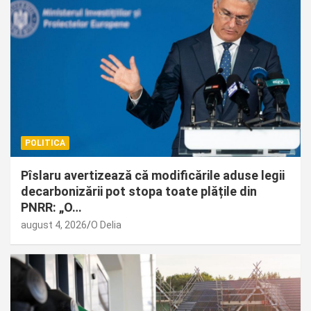
POLITICA
Pîslaru avertizează că modificările aduse legii
decarbonizării pot stopa toate plățile din
PNRR: „O…
august 4, 2026
O Delia