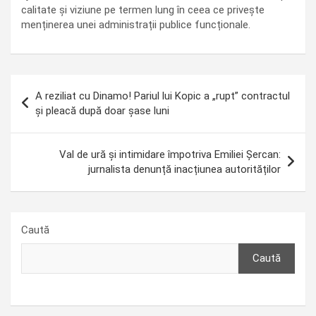
calitate și viziune pe termen lung în ceea ce privește
menținerea unei administrații publice funcționale.
Navigare
A reziliat cu Dinamo! Pariul lui Kopic a „rupt” contractul
în
și pleacă după doar șase luni
articole
Val de ură și intimidare împotriva Emiliei Șercan:
jurnalista denunță inacțiunea autorităților
Caută
Caută