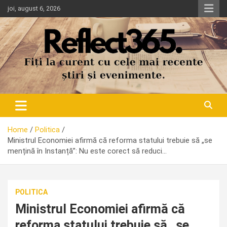
Skip
joi, august 6, 2026
to
content
Home
Politica
Ministrul Economiei afirmă că reforma statului trebuie să „se
mențină în Instanță”: Nu este corect să reduci…
POLITICA
Ministrul Economiei afirmă că
reforma statului trebuie să „se