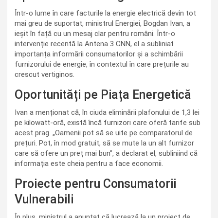
Într-o lume în care facturile la energie electrică devin tot
mai greu de suportat, ministrul Energiei, Bogdan Ivan, a
ieșit în față cu un mesaj clar pentru români. Într-o
intervenție recentă la Antena 3 CNN, el a subliniat
importanța informării consumatorilor și a schimbării
furnizorului de energie, în contextul în care prețurile au
crescut vertiginos.
Oportunități pe Piața Energetică
Ivan a menționat că, în ciuda eliminării plafonului de 1,3 lei
pe kilowatt-oră, există încă furnizori care oferă tarife sub
acest prag. „Oamenii pot să se uite pe comparatorul de
prețuri. Pot, în mod gratuit, să se mute la un alt furnizor
care să ofere un preț mai bun”, a declarat el, subliniind că
informația este cheia pentru a face economii.
Proiecte pentru Consumatorii
Vulnerabili
În plus, ministrul a anunțat că lucrează la un proiect de