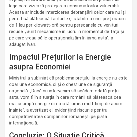
lege care vizează protejarea consumatorilor vulnerabili.
Acesta ar include interzicerea debranșării celor care nu își
permit să plătească facturile și stabilirea unui preț maxim
de 1 leu per kilowatt-oră pentru persoanele cu venituri
reduse. „Sunt mecanisme în lucru în momentul de față și
pe care vreau să le operaționalizăm în iarna asta”, a
adăugat Ivan.
Impactul Prețurilor la Energie
asupra Economiei
Ministrul a subliniat că problema prețului la energie nu este
doar una economică, ci și o chestiune de siguranță
națională. „Dacă nu intervenim să scădem odată prețul
ăsta, vom fi în situația în care românii să plătească cea
mai scumpă energie din toată lumea mult timp de acum
înainte”, a avertizat el, evidențiind riscurile pentru
competitivitatea companiilor românești pe piața
internațională.
Concluzie: O Situație Critică