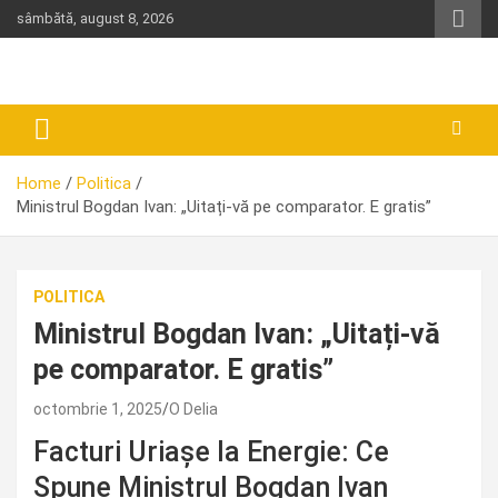
Skip
sâmbătă, august 8, 2026
to
content
Home
Politica
Ministrul Bogdan Ivan: „Uitați-vă pe comparator. E gratis”
POLITICA
Ministrul Bogdan Ivan: „Uitați-vă
pe comparator. E gratis”
octombrie 1, 2025
O Delia
Facturi Uriașe la Energie: Ce
Spune Ministrul Bogdan Ivan