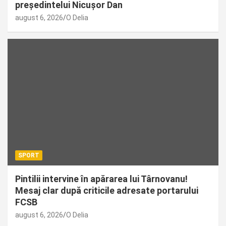
președintelui Nicușor Dan
august 6, 2026
O Delia
SPORT
Pintilii intervine în apărarea lui Târnovanu!
Mesaj clar după criticile adresate portarului
FCSB
august 6, 2026
O Delia