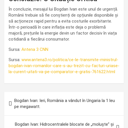
În concluzie, mesajul lui Bogdan Ivan este unul de urgență.
Românii trebuie să fie conștienți de opțiunile disponibile și
să acționeze rapid pentru a evita costurile exorbitante.
Într-o perioadă în care inflația este deja o problemă
majoră, prețurile la energie devin un factor decisiv în viața
cotidiană a fiecărui consumator.
Sursa:
Antena 3 CNN
Sursa:
www.antena3.ro/politica/ce-le-transmite-ministrul-
bogdan-ivan-romanilor-care-s-au-trezit-cu-facturi-uriase-
la-curent-uitati-va-pe-comparator-e-gratis-761622.html
Navigare
Bogdan Ivan: Ieri, România a vândut în Ungaria la 1 leu
în
pe megawatt.
articole
Bogdan Ivan: Hidrocentralele blocate de „moluşte” şi