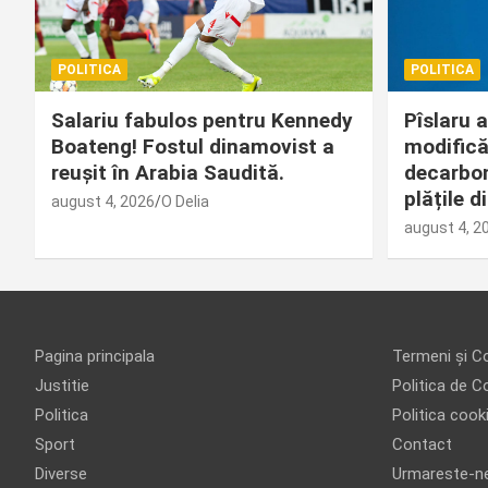
POLITICA
POLITICA
Salariu fabulos pentru Kennedy
Pîslaru 
Boateng! Fostul dinamovist a
modificăr
reușit în Arabia Saudită.
decarbon
plățile 
august 4, 2026
O Delia
august 4, 2
Pagina principala
Termeni și Co
Justitie
Politica de Co
Politica
Politica cook
Sport
Contact
Diverse
Urmareste-n