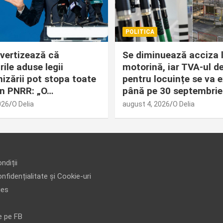
POLITICA
avertizează că
Se diminuează acciza 
ile aduse legii
motorină, iar TVA-ul d
izării pot stopa toate
pentru locuințe se va 
din PNRR: „O…
până pe 30 septembrie
026
O Delia
august 4, 2026
O Delia
ndiții
nfidențialitate și Cookie-uri
ies
e pe FB