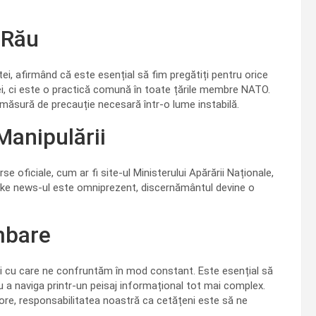
 Rău
ei, afirmând că este esențial să fim pregătiți pentru orice
i, ci este o practică comună în toate țările membre NATO.
o măsură de precauție necesară într-o lume instabilă.
Manipulării
 oficiale, cum ar fi site-ul Ministerului Apărării Naționale,
 fake news-ul este omniprezent, discernământul devine o
mbare
ări cu care ne confruntăm în mod constant. Este esențial să
 a naviga printr-un peisaj informațional tot mai complex.
ore, responsabilitatea noastră ca cetățeni este să ne