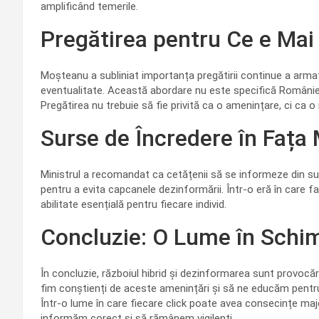
amplificând temerile.
Pregătirea pentru Ce e Mai
Moșteanu a subliniat importanța pregătirii continue a armat
eventualitate. Această abordare nu este specifică Românie
Pregătirea nu trebuie să fie privită ca o amenințare, ci ca 
Surse de Încredere în Fața 
Ministrul a recomandat ca cetățenii să se informeze din surse
pentru a evita capcanele dezinformării. Într-o eră în care
abilitate esențială pentru fiecare individ.
Concluzie: O Lume în Schi
În concluzie, războiul hibrid și dezinformarea sunt provoc
fim conștienți de aceste amenințări și să ne educăm pentru
Într-o lume în care fiecare click poate avea consecințe maj
informăm corect și să rămânem vigilenți.