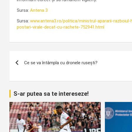
Sursa:
Antena 3
Sursa:
www.antena3.ro/politica/ministrul-apararii-razboiul
postari-virale-decat-cu-rachete-752941.html
Navigare
Ce se va întâmpla cu dronele rusești?
în
articole
S-ar putea sa te intereseze!