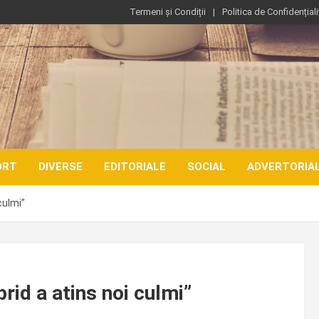
Termeni și Condiții
Politica de Confidențiali
ORT
DIVERSE
EDITORIALE
SOCIAL
ADVERTORIA
culmi”
brid a atins noi culmi”