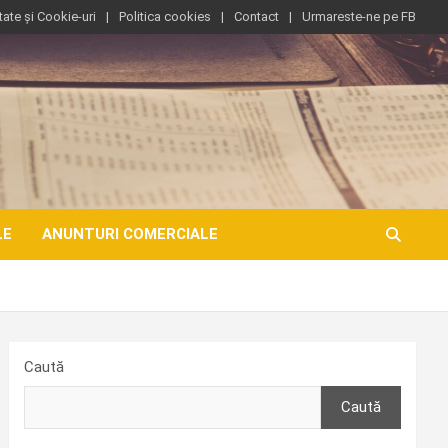
tate și Cookie-uri
Politica cookies
Contact
Urmareste-ne pe FB
LE
ANUNTURI COMERCIALE
Caută
Caută