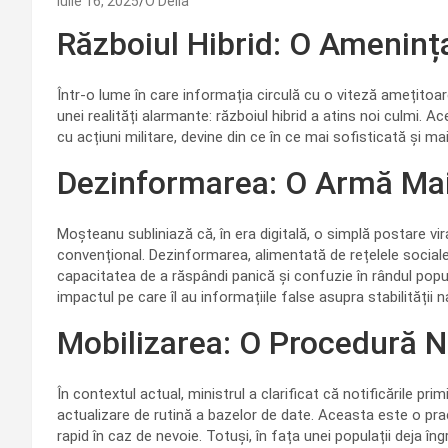
iulie 16, 2025
O Delia
Războiul Hibrid: O Amenin
Într-o lume în care informația circulă cu o viteză amețitoar
unei realități alarmante: războiul hibrid a atins noi culmi.
cu acțiuni militare, devine din ce în ce mai sofisticată și ma
Dezinformarea: O Armă Mai
Moșteanu subliniază că, în era digitală, o simplă postare 
convențional. Dezinformarea, alimentată de rețelele sociale
capacitatea de a răspândi panică și confuzie în rândul popul
impactul pe care îl au informațiile false asupra stabilității n
Mobilizarea: O Procedură N
În contextul actual, ministrul a clarificat că notificările pri
actualizare de rutină a bazelor de date. Aceasta este o pr
rapid în caz de nevoie. Totuși, în fața unei populații deja îng