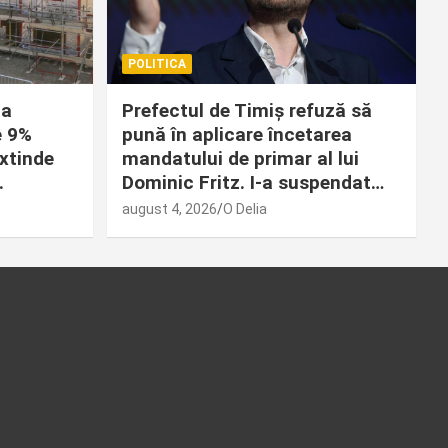
POLITICA
la
Prefectul de Timiș refuză să
e 9%
pună în aplicare încetarea
extinde
mandatului de primar al lui
.
Dominic Fritz. I-a suspendat…
august 4, 2026
O Delia