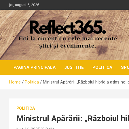
Skip
joi, august 6, 2026
to
content
PAGINA PRINCIPALA
JUSTITIE
POLITICA
SP
Home
Politica
Ministrul Apărării: „Războiul hibrid a atins noi 
POLITICA
Ministrul Apărării: „Războiul hi