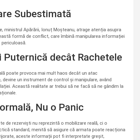
țare Subestimată
e, ministrul Apărării, Ionuț Moșteanu, atrage atenția asupra
 Această formă de conflict, care îmbină manipularea informației
i periculoasă.
 Puternică decât Rachetele
virală poate provoca mai mult haos decât un atac
, devine un instrument de control și manipulare, având
ației. Această realitate ar trebui să ne facă să ne gândim la
aționale.
ormală, Nu o Panic
mite de rezerviști nu reprezintă o mobilizare reală, ci o
actică standard, menită să asigure că armata poate reacționa
rijorate, aceste informații pot fi interpretate greșit,