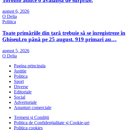
Toronto aduce o avalanșă de surprize.
august 6, 2026
O Delia
Politica
Toate primăriile din țară trebuie să se înregistreze în
Ghiseul.ro până pe 25 august. 919 primari au…
august 5, 2026
O Delia
Pagina principala
Justitie
Politica
Sport
Diverse
Editoriale
Social
Advertoriale
Anunturi comerciale
Termeni și Condiții
Politica de Confidențialitate și Cookie-uri
Politica cookies