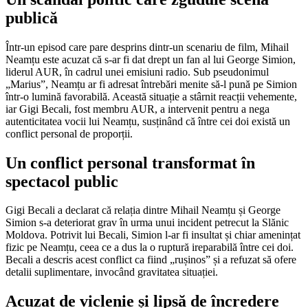
publică
Într-un episod care pare desprins dintr-un scenariu de film, Mihail
Neamțu este acuzat că s-ar fi dat drept un fan al lui George Simion,
liderul AUR, în cadrul unei emisiuni radio. Sub pseudonimul
„Marius”, Neamțu ar fi adresat întrebări menite să-l pună pe Simion
într-o lumină favorabilă. Această situație a stârnit reacții vehemente,
iar Gigi Becali, fost membru AUR, a intervenit pentru a nega
autenticitatea vocii lui Neamțu, susținând că între cei doi există un
conflict personal de proporții.
Un conflict personal transformat în
spectacol public
Gigi Becali a declarat că relația dintre Mihail Neamțu și George
Simion s-a deteriorat grav în urma unui incident petrecut la Slănic
Moldova. Potrivit lui Becali, Simion l-ar fi insultat și chiar amenințat
fizic pe Neamțu, ceea ce a dus la o ruptură ireparabilă între cei doi.
Becali a descris acest conflict ca fiind „rușinos” și a refuzat să ofere
detalii suplimentare, invocând gravitatea situației.
Acuzat de viclenie și lipsă de încredere