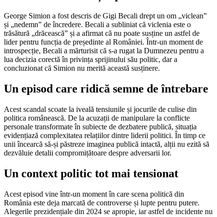
George Simion a fost descris de Gigi Becali drept un om „viclean”
și „nedemn” de încredere. Becali a subliniat că viclenia este o
trăsătură „drăcească” și a afirmat că nu poate susține un astfel de
lider pentru funcția de președinte al României. Într-un moment de
introspecție, Becali a mărturisit că s-a rugat la Dumnezeu pentru a
lua decizia corectă în privința sprijinului său politic, dar a
concluzionat că Simion nu merită această susținere.
Un episod care ridică semne de întrebare
Acest scandal scoate la iveală tensiunile și jocurile de culise din
politica românească. De la acuzații de manipulare la conflicte
personale transformate în subiecte de dezbatere publică, situația
evidențiază complexitatea relațiilor dintre liderii politici. În timp ce
unii încearcă să-și păstreze imaginea publică intactă, alții nu ezită să
dezvăluie detalii compromițătoare despre adversarii lor.
Un context politic tot mai tensionat
Acest episod vine într-un moment în care scena politică din
România este deja marcată de controverse și lupte pentru putere.
Alegerile prezidențiale din 2024 se apropie, iar astfel de incidente nu