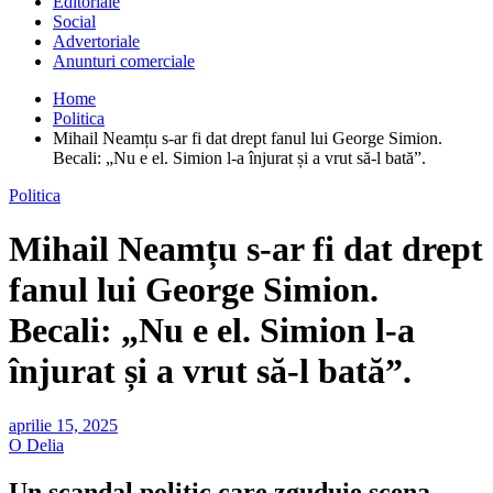
Editoriale
Social
Advertoriale
Anunturi comerciale
Home
Politica
Mihail Neamțu s-ar fi dat drept fanul lui George Simion.
Becali: „Nu e el. Simion l-a înjurat și a vrut să-l bată”.
Politica
Mihail Neamțu s-ar fi dat drept
fanul lui George Simion.
Becali: „Nu e el. Simion l-a
înjurat și a vrut să-l bată”.
aprilie 15, 2025
O Delia
Un scandal politic care zguduie scena