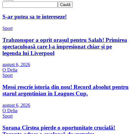
Caută
S-ar putea sa te intereseze!
Sport
Trabzonspor a oprit orașul pentru Salah! Primirea
spectaculoasă care l-a impresionat chiar și pe
legenda lui Liverpool
august 6, 2026
O Delia
Sport
Messi rescrie istoria din nou! Record absolut pentru
starul argentinian în Leagues Cup.
august 6, 2026
O Delia
Sport
Sorana Cîrstea pierde o oportunitate crucială!