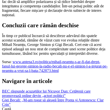
fac decât să amplifice polarizarea și să ridice întrebări despre
integritatea și competența candidaților. Într-un peisaj politic atât de
fragmentat, fiecare mișcare și declarație devin subiecte de interes
național.
Concluzii care rămân deschise
În timp ce publicul încearcă să descifreze adevărul din spatele
acestui scandal, rămâne de văzut cum vor evolua relațiile dintre
Mihail Neamțu, George Simion și Gigi Becali. Cert este că acest
episod adaugă un nou strat de complexitate unei scene politice deja
tumultuoase, lăsând loc pentru speculații și interpretări diverse.
Sursa:
www.antena3.ro/politica/mihail-neamtu-s-ar-fi-dat-drept-
fanul-lui-george-simion-la-radio-becali-nu-e-el-simion-l-a-injurat-pe-
neamtu-a-vrut-sa-l-bata-742873.html
Navigare în articole
BEC răspunde acuzațiilor lui Nicușor Dan: Cetățenii care
promovează online devin „actori politici”
Gigi Becali: „M-am rugat să aleagă între Ponta și Antonescu: Clar
Crin”
Caută