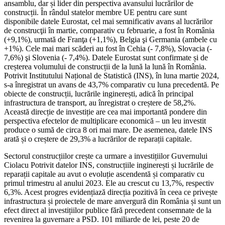
ansamblu, dar și lider din perspectiva avansului lucrărilor de
construcții. În rândul statelor membre UE pentru care sunt
disponibile datele Eurostat, cel mai semnificativ avans al lucrărilor
de construcţii în martie, comparativ cu februarie, a fost în România
(+9,1%), urmată de Franţa (+1,1%), Belgia şi Germania (ambele cu
+1%). Cele mai mari scăderi au fost în Cehia (- 7,8%), Slovacia (-
7,6%) şi Slovenia (- 7,4%). Datele Eurostat sunt confirmate și de
creșterea volumului de construcții de la lună la lună în România.
Potrivit Institutului Național de Statistică (INS), în luna martie 2024,
s-a înregistrat un avans de 43,7% comparativ cu luna precedentă. Pe
obiecte de construcții, lucrările inginerești, adică în principal
infrastructura de transport, au înregistrat o creștere de 58,2%.
Această direcție de investiție are cea mai importantă pondere din
perspectiva efectelor de multiplicare economică – un leu investit
produce o sumă de circa 8 ori mai mare. De asemenea, datele INS
arată și o creștere de 29,3% a lucrărilor de reparații capitale.
Sectorul construcțiilor crește ca urmare a investițiilor Guvernului
Ciolacu Potrivit datelor INS, construcțiile inginerești și lucrările de
reparații capitale au avut o evoluție ascendentă și comparativ cu
primul trimestru al anului 2023. Ele au crescut cu 13,7%, respectiv
6,3%. Acest progres evidențiază direcția pozitivă în ceea ce privește
infrastructura și proiectele de mare anvergură din România și sunt un
efect direct al investițiilor publice fără precedent consemnate de la
revenirea la guvernare a PSD. 101 miliarde de lei, peste 20 de