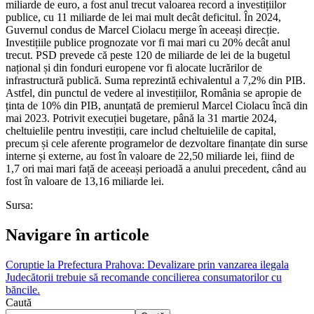
miliarde de euro, a fost anul trecut valoarea record a investițiilor
publice, cu 11 miliarde de lei mai mult decât deficitul. În 2024,
Guvernul condus de Marcel Ciolacu merge în aceeași direcție.
Investițiile publice prognozate vor fi mai mari cu 20% decât anul
trecut. PSD prevede că peste 120 de miliarde de lei de la bugetul
național și din fonduri europene vor fi alocate lucrărilor de
infrastructură publică. Suma reprezintă echivalentul a 7,2% din PIB.
Astfel, din punctul de vedere al investițiilor, România se apropie de
ținta de 10% din PIB, anunțată de premierul Marcel Ciolacu încă din
mai 2023. Potrivit execuției bugetare, până la 31 martie 2024,
cheltuielile pentru investiții, care includ cheltuielile de capital,
precum și cele aferente programelor de dezvoltare finanțate din surse
interne și externe, au fost în valoare de 22,50 miliarde lei, fiind de
1,7 ori mai mari față de aceeași perioadă a anului precedent, când au
fost în valoare de 13,16 miliarde lei.
Sursa:
Navigare în articole
Coruptie la Prefectura Prahova: Devalizare prin vanzarea ilegala
Judecătorii trebuie să recomande concilierea consumatorilor cu
băncile.
Caută