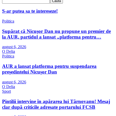
Caută
S-ar putea sa te intereseze!
Politica
Supărat că Nicușor Dan nu propune un premier de
la AUR, partidul a lansat „platforma pentru…
august 6, 2026
O Delia
Politica
AUR a lansat platforma pentru suspendarea
președintelui Nicușor Dan
august 6, 2026
O Delia
Sport
Pintilii intervine în apărarea lui Târnovanu! Mesaj
clar după criticile adresate portarului FCSB