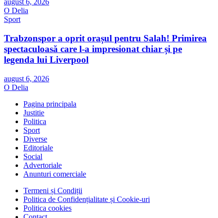
august 6, 2026
O Delia
Sport
Trabzonspor a oprit orașul pentru Salah! Primirea
spectaculoasă care l-a impresionat chiar și pe
legenda lui Liverpool
august 6, 2026
O Delia
Pagina principala
Justitie
Politica
Sport
Diverse
Editoriale
Social
Advertoriale
Anunturi comerciale
Termeni și Condiții
Politica de Confidențialitate și Cookie-uri
Politica cookies
Contact