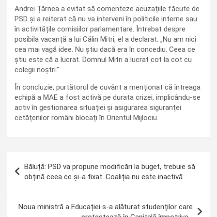
Andrei Țărnea a evitat să comenteze acuzațiile făcute de
PSD și a reiterat că nu va interveni în politicile interne sau
în activitățile comisiilor parlamentare. Întrebat despre
posibila vacanță a lui Călin Mitri, el a declarat: „Nu am nici
cea mai vagă idee. Nu știu dacă era în concediu. Ceea ce
știu este că a lucrat. Domnul Mitri a lucrat cot la cot cu
colegii noștri.”
În concluzie, purtătorul de cuvânt a menționat că întreaga
echipă a MAE a fost activă pe durata crizei, implicându-se
activ în gestionarea situației și asigurarea siguranței
cetățenilor români blocați în Orientul Mijlociu.
Navigare
Băluță: PSD va propune modificări la buget, trebuie să
în
obțină ceea ce și-a fixat. Coaliția nu este inactivă…
articole
Noua ministră a Educației s-a alăturat studenților care
protestează în Capitală împotriva…