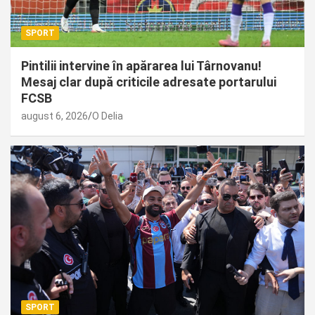
SPORT
Pintilii intervine în apărarea lui Târnovanu!
Mesaj clar după criticile adresate portarului
FCSB
august 6, 2026
O Delia
SPORT