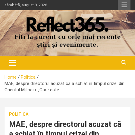
Skip
sâmbătă, august 8, 2026
to
content
Home
Politica
MAE, despre directorul acuzat că a schiat în timpul crizei din
Orientul Mijlociu: „Care este…
POLITICA
MAE, despre directorul acuzat că
a schiat în timpul crizei din