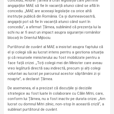
concediu, Andrei Țărnea a citat legislația care permite
angajaților MAE să fie în vacanță atunci când se află în
concediu. „MAE are aceeași legislație ca orice altă
instituție publică din România. Ca și dumneavoastră,
angajații pot să fie în vacanță atunci când sunt în
concediu”, a afirmat Țărnea, subliniind că prezența lui la
schi nu ar fi avut un impact asupra siguranței românilor
blocați în Orientul Mijlociu.
Purtătorul de cuvânt al MAE a insistat asupra faptului că
el și colegii săi au lucrat intens pentru a gestiona situația
și că resursele ministerului au fost mobilizate pentru a
face față crizei. „Toți colegii mei din Minister care aveau
vreo legătură directă sau indirectă, precum și alți colegi
voluntari au lucrat pe parcursul acestor săptămâni zi și
noapte”, a declarat Țărnea.
De asemenea, el a precizat că discuțiile și deciziile
strategice au fost luate în colaborare cu Călin Mitri, care,
conform lui Țărnea, nu a fost inactiv pe durata crizei. „Am
lucrat cu domnul Mitri zilnic, non-stop în această criză”, a
subliniat purtătorul de cuvânt.