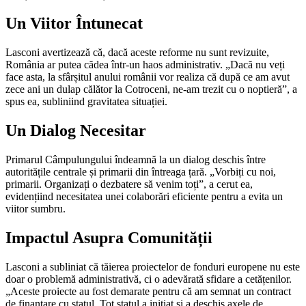
Un Viitor Întunecat
Lasconi avertizează că, dacă aceste reforme nu sunt revizuite,
România ar putea cădea într-un haos administrativ. „Dacă nu veți
face asta, la sfârșitul anului românii vor realiza că după ce am avut
zece ani un dulap călător la Cotroceni, ne-am trezit cu o noptieră”, a
spus ea, subliniind gravitatea situației.
Un Dialog Necesitar
Primarul Câmpulungului îndeamnă la un dialog deschis între
autoritățile centrale și primarii din întreaga țară. „Vorbiți cu noi,
primarii. Organizați o dezbatere să venim toți”, a cerut ea,
evidențiind necesitatea unei colaborări eficiente pentru a evita un
viitor sumbru.
Impactul Asupra Comunității
Lasconi a subliniat că tăierea proiectelor de fonduri europene nu este
doar o problemă administrativă, ci o adevărată sfidare a cetățenilor.
„Aceste proiecte au fost demarate pentru că am semnat un contract
de finanțare cu statul. Tot statul a inițiat și a deschis axele de