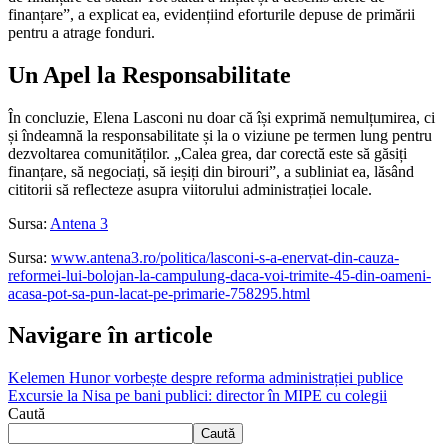
finanțare”, a explicat ea, evidențiind eforturile depuse de primării
pentru a atrage fonduri.
Un Apel la Responsabilitate
În concluzie, Elena Lasconi nu doar că își exprimă nemulțumirea, ci
și îndeamnă la responsabilitate și la o viziune pe termen lung pentru
dezvoltarea comunităților. „Calea grea, dar corectă este să găsiți
finanțare, să negociați, să ieșiți din birouri”, a subliniat ea, lăsând
cititorii să reflecteze asupra viitorului administrației locale.
Sursa:
Antena 3
Sursa:
www.antena3.ro/politica/lasconi-s-a-enervat-din-cauza-
reformei-lui-bolojan-la-campulung-daca-voi-trimite-45-din-oameni-
acasa-pot-sa-pun-lacat-pe-primarie-758295.html
Navigare în articole
Kelemen Hunor vorbește despre reforma administrației publice
Excursie la Nisa pe bani publici: director în MIPE cu colegii
Caută
Caută