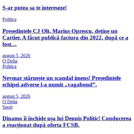
S-ar putea sa te intereseze!
Politica
Președintele CJ Olt, Marius Oprescu, deține un
Cartier. A făcut publică factura din 2022, după ce a
fost…
august 5, 2026
O Delia
Politica
Neymar stârnește un scandal imens! Președintele
echipei adverse l-a numit „vagabond”.
august 5, 2026
O Delia
Sport
Dinamo îi închide ușa lui Dennis Politic! Conducerea
a reacționat după oferta FCSB.