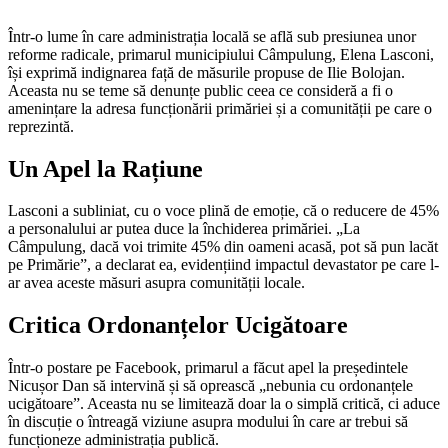
Într-o lume în care administrația locală se află sub presiunea unor
reforme radicale, primarul municipiului Câmpulung, Elena Lasconi,
își exprimă indignarea față de măsurile propuse de Ilie Bolojan.
Aceasta nu se teme să denunțe public ceea ce consideră a fi o
amenințare la adresa funcționării primăriei și a comunității pe care o
reprezintă.
Un Apel la Rațiune
Lasconi a subliniat, cu o voce plină de emoție, că o reducere de 45%
a personalului ar putea duce la închiderea primăriei. „La
Câmpulung, dacă voi trimite 45% din oameni acasă, pot să pun lacăt
pe Primărie”, a declarat ea, evidențiind impactul devastator pe care l-
ar avea aceste măsuri asupra comunității locale.
Critica Ordonanțelor Ucigătoare
Într-o postare pe Facebook, primarul a făcut apel la președintele
Nicușor Dan să intervină și să oprească „nebunia cu ordonanțele
ucigătoare”. Aceasta nu se limitează doar la o simplă critică, ci aduce
în discuție o întreagă viziune asupra modului în care ar trebui să
funcționeze administrația publică.