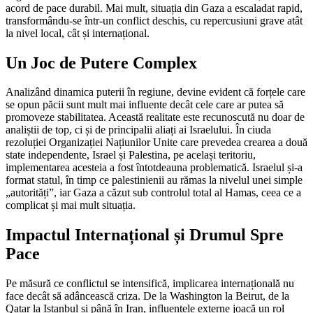
acord de pace durabil. Mai mult, situația din Gaza a escaladat rapid,
transformându-se într-un conflict deschis, cu repercusiuni grave atât
la nivel local, cât și internațional.
Un Joc de Putere Complex
Analizând dinamica puterii în regiune, devine evident că forțele care
se opun păcii sunt mult mai influente decât cele care ar putea să
promoveze stabilitatea. Această realitate este recunoscută nu doar de
analiștii de top, ci și de principalii aliați ai Israelului. În ciuda
rezoluției Organizației Națiunilor Unite care prevedea crearea a două
state independente, Israel și Palestina, pe același teritoriu,
implementarea acesteia a fost întotdeauna problematică. Israelul și-a
format statul, în timp ce palestinienii au rămas la nivelul unei simple
„autorități”, iar Gaza a căzut sub controlul total al Hamas, ceea ce a
complicat și mai mult situația.
Impactul Internațional și Drumul Spre
Pace
Pe măsură ce conflictul se intensifică, implicarea internațională nu
face decât să adâncească criza. De la Washington la Beirut, de la
Qatar la Istanbul și până în Iran, influențele externe joacă un rol