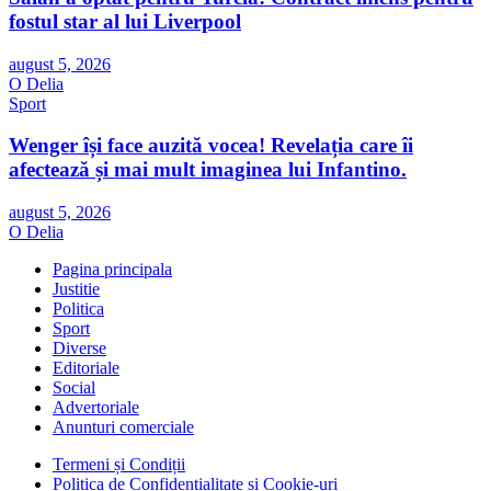
fostul star al lui Liverpool
august 5, 2026
O Delia
Sport
Wenger își face auzită vocea! Revelația care îi
afectează și mai mult imaginea lui Infantino.
august 5, 2026
O Delia
Pagina principala
Justitie
Politica
Sport
Diverse
Editoriale
Social
Advertoriale
Anunturi comerciale
Termeni și Condiții
Politica de Confidențialitate și Cookie-uri