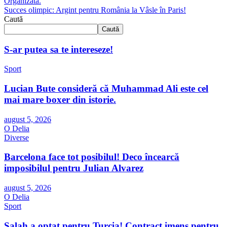
Organizată.
Succes olimpic: Argint pentru România la Vâsle în Paris!
Caută
Caută
S-ar putea sa te intereseze!
Sport
Lucian Bute consideră că Muhammad Ali este cel
mai mare boxer din istorie.
august 5, 2026
O Delia
Diverse
Barcelona face tot posibilul! Deco încearcă
imposibilul pentru Julian Alvarez
august 5, 2026
O Delia
Sport
Salah a optat pentru Turcia! Contract imens pentru