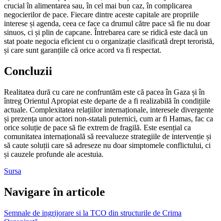
crucial în alimentarea sau, în cel mai bun caz, în complicarea
negocierilor de pace. Fiecare dintre aceste capitale are propriile
interese și agenda, ceea ce face ca drumul către pace să fie nu doar
sinuos, ci și plin de capcane. Întrebarea care se ridică este dacă un
stat poate negocia eficient cu o organizație clasificată drept teroristă,
și care sunt garanțiile că orice acord va fi respectat.
Concluzii
Realitatea dură cu care ne confruntăm este că pacea în Gaza și în
întreg Orientul Apropiat este departe de a fi realizabilă în condițiile
actuale. Complexitatea relațiilor internaționale, interesele divergente
și prezența unor actori non-statali puternici, cum ar fi Hamas, fac ca
orice soluție de pace să fie extrem de fragilă. Este esențial ca
comunitatea internațională să reevalueze strategiile de intervenție și
să caute soluții care să adreseze nu doar simptomele conflictului, ci
și cauzele profunde ale acestuia.
Sursa
Navigare în articole
Semnale de ingrijorare si la TCO din structurile de Crima