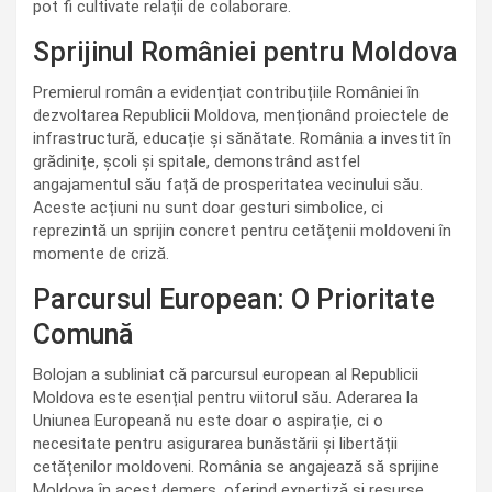
pot fi cultivate relații de colaborare.
Sprijinul României pentru Moldova
Premierul român a evidențiat contribuțiile României în
dezvoltarea Republicii Moldova, menționând proiectele de
infrastructură, educație și sănătate. România a investit în
grădinițe, școli și spitale, demonstrând astfel
angajamentul său față de prosperitatea vecinului său.
Aceste acțiuni nu sunt doar gesturi simbolice, ci
reprezintă un sprijin concret pentru cetățenii moldoveni în
momente de criză.
Parcursul European: O Prioritate
Comună
Bolojan a subliniat că parcursul european al Republicii
Moldova este esențial pentru viitorul său. Aderarea la
Uniunea Europeană nu este doar o aspirație, ci o
necesitate pentru asigurarea bunăstării și libertății
cetățenilor moldoveni. România se angajează să sprijine
Moldova în acest demers, oferind expertiză și resurse