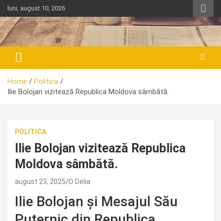
Skip
luni, august 10, 2026
to
content
Home
Politica
Ilie Bolojan vizitează Republica Moldova sâmbătă.
POLITICA
Ilie Bolojan vizitează Republica
Moldova sâmbătă.
august 23, 2025
O Delia
Ilie Bolojan și Mesajul Său
Puternic din Republica