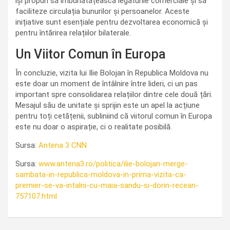
își propun să îmbunătățească legăturile comerciale și să
faciliteze circulația bunurilor și persoanelor. Aceste
inițiative sunt esențiale pentru dezvoltarea economică și
pentru întărirea relațiilor bilaterale.
Un Viitor Comun în Europa
În concluzie, vizita lui Ilie Bolojan în Republica Moldova nu
este doar un moment de întâlnire între lideri, ci un pas
important spre consolidarea relațiilor dintre cele două țări.
Mesajul său de unitate și sprijin este un apel la acțiune
pentru toți cetățenii, subliniind că viitorul comun în Europa
este nu doar o aspirație, ci o realitate posibilă.
Sursa:
Antena 3 CNN
Sursa:
www.antena3.ro/politica/ilie-bolojan-merge-
sambata-in-republica-moldova-in-prima-vizita-ca-
premier-se-va-intalni-cu-maia-sandu-si-dorin-recean-
757107.html