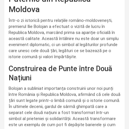
Moldova
Într-o zi istorică pentru relațiile româno-moldovenești,
premierul Ilie Bolojan a efectuat o vizită de lucru în
Republica Moldova, marcând prima sa apariție oficială în
această calitate. Această întâlnire nu este doar un simplu
eveniment diplomatic, ci un simbol al legăturilor profunde
care unesc cele două țări, legături ce se bazează pe o
istorie comună și valori împărtășite.
Construirea de Punte între Două
Națiuni
Bolojan a subliniat importanța construirii unor noi punți
între România și Republica Moldova, afirmând că cele două
țări sunt legate printr-o limbă comună și o istorie comună.
În ultimele decenii, gardul de sârmă ghimpată care a
separat cele două națiuni a fost transformat într-un
simbol al prieteniei și solidarității. Această transformare
este un exemplu de cum pot fi depășite barierele și cum