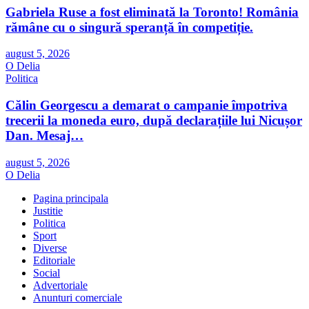
Gabriela Ruse a fost eliminată la Toronto! România
rămâne cu o singură speranță în competiție.
august 5, 2026
O Delia
Politica
Călin Georgescu a demarat o campanie împotriva
trecerii la moneda euro, după declarațiile lui Nicușor
Dan. Mesaj…
august 5, 2026
O Delia
Pagina principala
Justitie
Politica
Sport
Diverse
Editoriale
Social
Advertoriale
Anunturi comerciale