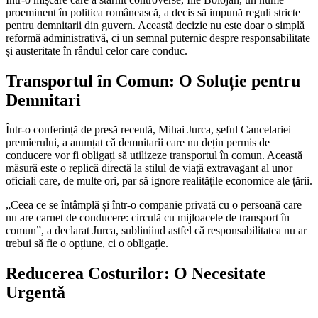
proeminent în politica românească, a decis să impună reguli stricte
pentru demnitarii din guvern. Această decizie nu este doar o simplă
reformă administrativă, ci un semnal puternic despre responsabilitate
și austeritate în rândul celor care conduc.
Transportul în Comun: O Soluție pentru
Demnitari
Într-o conferință de presă recentă, Mihai Jurca, șeful Cancelariei
premierului, a anunțat că demnitarii care nu dețin permis de
conducere vor fi obligați să utilizeze transportul în comun. Această
măsură este o replică directă la stilul de viață extravagant al unor
oficiali care, de multe ori, par să ignore realitățile economice ale țării.
„Ceea ce se întâmplă și într-o companie privată cu o persoană care
nu are carnet de conducere: circulă cu mijloacele de transport în
comun”, a declarat Jurca, subliniind astfel că responsabilitatea nu ar
trebui să fie o opțiune, ci o obligație.
Reducerea Costurilor: O Necesitate
Urgentă