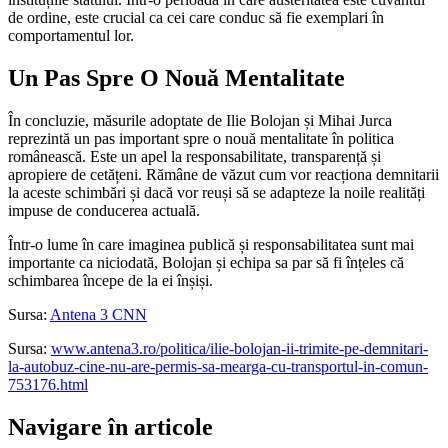
de ordine, este crucial ca cei care conduc să fie exemplari în
comportamentul lor.
Un Pas Spre O Nouă Mentalitate
În concluzie, măsurile adoptate de Ilie Bolojan și Mihai Jurca
reprezintă un pas important spre o nouă mentalitate în politica
românească. Este un apel la responsabilitate, transparență și
apropiere de cetățeni. Rămâne de văzut cum vor reacționa demnitarii
la aceste schimbări și dacă vor reuși să se adapteze la noile realități
impuse de conducerea actuală.
Într-o lume în care imaginea publică și responsabilitatea sunt mai
importante ca niciodată, Bolojan și echipa sa par să fi înțeles că
schimbarea începe de la ei înșiși.
Sursa:
Antena 3 CNN
Sursa:
www.antena3.ro/politica/ilie-bolojan-ii-trimite-pe-demnitari-
la-autobuz-cine-nu-are-permis-sa-mearga-cu-transportul-in-comun-
753176.html
Navigare în articole