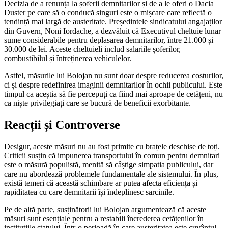
Decizia de a renunța la șoferii demnitarilor și de a le oferi o Dacia
Duster pe care să o conducă singuri este o mișcare care reflectă o
tendință mai largă de austeritate. Președintele sindicatului angajaților
din Guvern, Noni Iordache, a dezvăluit că Executivul cheltuie lunar
sume considerabile pentru deplasarea demnitarilor, între 21.000 și
30.000 de lei. Aceste cheltuieli includ salariile șoferilor,
combustibilul și întreținerea vehiculelor.
Astfel, măsurile lui Bolojan nu sunt doar despre reducerea costurilor,
ci și despre redefinirea imaginii demnitarilor în ochii publicului. Este
timpul ca aceștia să fie percepuți ca fiind mai aproape de cetățeni, nu
ca niște privilegiați care se bucură de beneficii exorbitante.
Reacții și Controverse
Desigur, aceste măsuri nu au fost primite cu brațele deschise de toți.
Criticii susțin că impunerea transportului în comun pentru demnitari
este o măsură populistă, menită să câștige simpatia publicului, dar
care nu abordează problemele fundamentale ale sistemului. În plus,
există temeri că această schimbare ar putea afecta eficiența și
rapiditatea cu care demnitarii își îndeplinesc sarcinile.
Pe de altă parte, susținătorii lui Bolojan argumentează că aceste
măsuri sunt esențiale pentru a restabili încrederea cetățenilor în
instituțiile statului. Într-o perioadă în care austeritatea este cuvântul