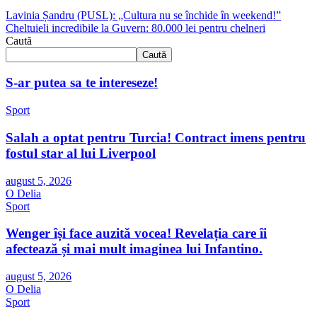
Lavinia Șandru (PUSL): „Cultura nu se închide în weekend!”
Cheltuieli incredibile la Guvern: 80.000 lei pentru chelneri
Caută
Caută
S-ar putea sa te intereseze!
Sport
Salah a optat pentru Turcia! Contract imens pentru
fostul star al lui Liverpool
august 5, 2026
O Delia
Sport
Wenger își face auzită vocea! Revelația care îi
afectează și mai mult imaginea lui Infantino.
august 5, 2026
O Delia
Sport