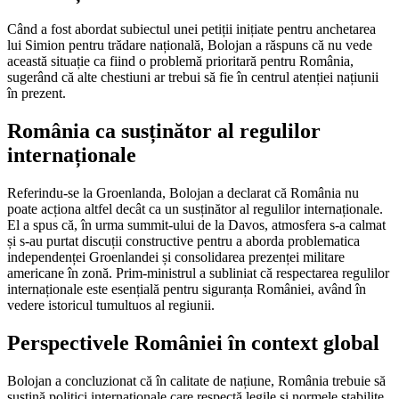
Când a fost abordat subiectul unei petiții inițiate pentru anchetarea
lui Simion pentru trădare națională, Bolojan a răspuns că nu vede
această situație ca fiind o problemă prioritară pentru România,
sugerând că alte chestiuni ar trebui să fie în centrul atenției națiunii
în prezent.
România ca susținător al regulilor
internaționale
Referindu-se la Groenlanda, Bolojan a declarat că România nu
poate acționa altfel decât ca un susținător al regulilor internaționale.
El a spus că, în urma summit-ului de la Davos, atmosfera s-a calmat
și s-au purtat discuții constructive pentru a aborda problematica
independenței Groenlandei și consolidarea prezenței militare
americane în zonă. Prim-ministrul a subliniat că respectarea regulilor
internaționale este esențială pentru siguranța României, având în
vedere istoricul tumultuos al regiunii.
Perspectivele României în context global
Bolojan a concluzionat că în calitate de națiune, România trebuie să
susțină politici internaționale care respectă legile și normele stabilite,