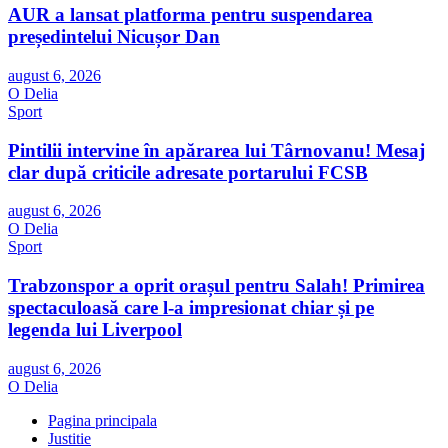
AUR a lansat platforma pentru suspendarea
președintelui Nicușor Dan
august 6, 2026
O Delia
Sport
Pintilii intervine în apărarea lui Târnovanu! Mesaj
clar după criticile adresate portarului FCSB
august 6, 2026
O Delia
Sport
Trabzonspor a oprit orașul pentru Salah! Primirea
spectaculoasă care l-a impresionat chiar și pe
legenda lui Liverpool
august 6, 2026
O Delia
Pagina principala
Justitie