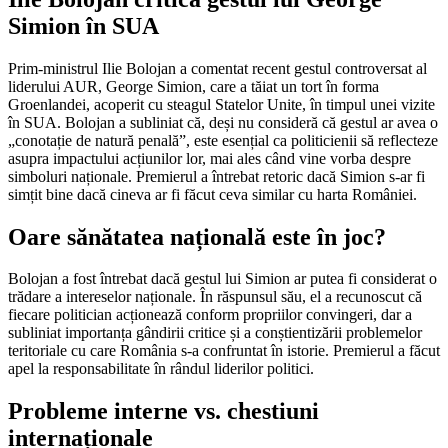
Simion în SUA
Prim-ministrul Ilie Bolojan a comentat recent gestul controversat al
liderului AUR, George Simion, care a tăiat un tort în forma
Groenlandei, acoperit cu steagul Statelor Unite, în timpul unei vizite
în SUA. Bolojan a subliniat că, deși nu consideră că gestul ar avea o
„conotație de natură penală”, este esențial ca politicienii să reflecteze
asupra impactului acțiunilor lor, mai ales când vine vorba despre
simboluri naționale. Premierul a întrebat retoric dacă Simion s-ar fi
simțit bine dacă cineva ar fi făcut ceva similar cu harta României.
Oare sănătatea națională este în joc?
Bolojan a fost întrebat dacă gestul lui Simion ar putea fi considerat o
trădare a intereselor naționale. În răspunsul său, el a recunoscut că
fiecare politician acționează conform propriilor convingeri, dar a
subliniat importanța gândirii critice și a conștientizării problemelor
teritoriale cu care România s-a confruntat în istorie. Premierul a făcut
apel la responsabilitate în rândul liderilor politici.
Probleme interne vs. chestiuni
internaționale