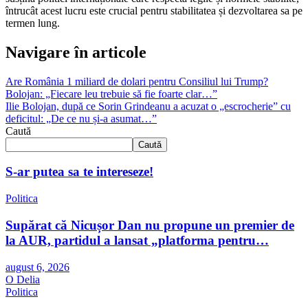
întrucât acest lucru este crucial pentru stabilitatea și dezvoltarea sa pe
termen lung.
Navigare în articole
Are România 1 miliard de dolari pentru Consiliul lui Trump?
Bolojan: „Fiecare leu trebuie să fie foarte clar…”
Ilie Bolojan, după ce Sorin Grindeanu a acuzat o „escrocherie” cu
deficitul: „De ce nu și-a asumat…”
Caută
Caută
S-ar putea sa te intereseze!
Politica
Supărat că Nicușor Dan nu propune un premier de
la AUR, partidul a lansat „platforma pentru…
august 6, 2026
O Delia
Politica