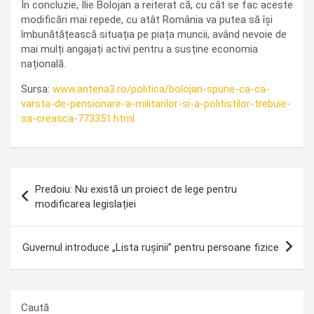
În concluzie, Ilie Bolojan a reiterat că, cu cât se fac aceste
modificări mai repede, cu atât România va putea să își
îmbunătățească situația pe piața muncii, având nevoie de
mai mulți angajați activi pentru a susține economia
națională.
Sursa:
www.antena3.ro/politica/bolojan-spune-ca-ca-
varsta-de-pensionare-a-militarilor-si-a-politistilor-trebuie-
sa-creasca-773351.html
Navigare
Predoiu: Nu există un proiect de lege pentru
în
modificarea legislației
articole
Guvernul introduce „Lista rușinii” pentru persoane fizice
Caută