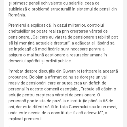
și primesc pensii echivalente cu salariile, ceea ce
subliniază o problemă structurală în sistemul de pensii din
România.
Premierul a explicat că, în cazul militarilor, controlul
cheltuielilor se poate realiza prin creșterea vârstei de
pensionare. „Cei care au vârsta de pensionare stabilită pot
să își mențină actualele drepturi”, a adăugat el, lăsând să
se înțeleagă că modificările sunt necesare pentru a
asigura o mai bună gestionare a resurselor umane în
domeniul apărării și ordinii publice.
Întrebat despre discuțiile din Guvern referitoare la această
propunere, Bolojan a afirmat că nu se dorește un val
masiv de pensionări, care ar putea crea un deficit de
personal în aceste domenii esențiale. „Trebuie să găsim o
soluție pentru creșterea vârstei de pensionare. O
persoană poate sta de pază la o instituție până la 65 de
ani, dar este diferit să fii în fața Guvernului sau la un meci,
unde este nevoie de o constituție fizică adecvată”, a
explicat premierul.