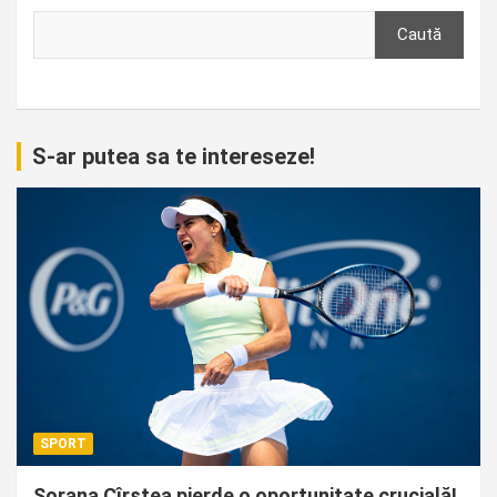
Caută
S-ar putea sa te intereseze!
SPORT
Sorana Cîrstea pierde o oportunitate crucială!