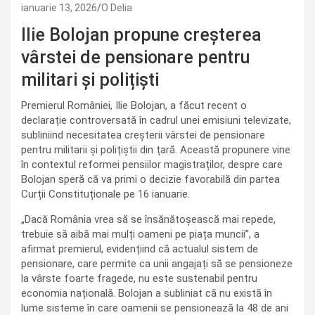
ianuarie 13, 2026
O Delia
Ilie Bolojan propune creșterea
vârstei de pensionare pentru
militari și polițiști
Premierul României, Ilie Bolojan, a făcut recent o
declarație controversată în cadrul unei emisiuni televizate,
subliniind necesitatea creșterii vârstei de pensionare
pentru militarii și polițiștii din țară. Această propunere vine
în contextul reformei pensiilor magistraților, despre care
Bolojan speră că va primi o decizie favorabilă din partea
Curții Constituționale pe 16 ianuarie.
„Dacă România vrea să se însănătoșească mai repede,
trebuie să aibă mai mulți oameni pe piața muncii”, a
afirmat premierul, evidențiind că actualul sistem de
pensionare, care permite ca unii angajați să se pensioneze
la vârste foarte fragede, nu este sustenabil pentru
economia națională. Bolojan a subliniat că nu există în
lume sisteme în care oamenii se pensionează la 48 de ani