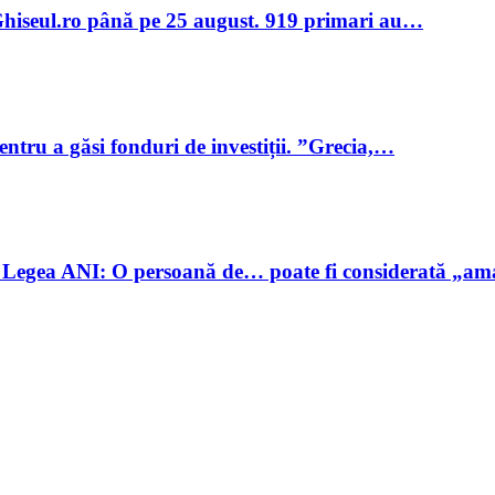
în Ghiseul.ro până pe 25 august. 919 primari au…
ntru a găsi fonduri de investiții. ”Grecia,…
 Legea ANI: O persoană de… poate fi considerată „a