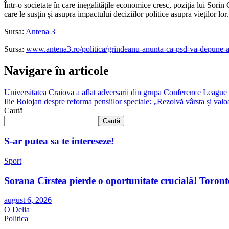
Într-o societate în care inegalitățile economice cresc, poziția lui Sori
care le susțin și asupra impactului deciziilor politice asupra vieților l
Sursa:
Antena 3
Sursa:
www.antena3.ro/politica/grindeanu-anunta-ca-psd-va-depune-a
Navigare în articole
Universitatea Craiova a aflat adversarii din grupa Conference Leagu
Ilie Bolojan despre reforma pensiilor speciale: „Rezolvă vârsta și valo
Caută
Caută
S-ar putea sa te intereseze!
Sport
Sorana Cîrstea pierde o oportunitate crucială! Toront
august 6, 2026
O Delia
Politica