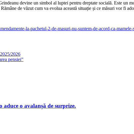
n Grindeanu devine un simbol al luptei pentru dreptate socială. Este un mo
or. Rămâne de văzut cum va evolua această situație și ce măsuri vor fi adop
mendamente-la-pachetul-2-de-masuri-nu-suntem-de-acord-ca-mamele-si
e 2025/2026
area pensiei”
o aduce o avalanșă de surprize.