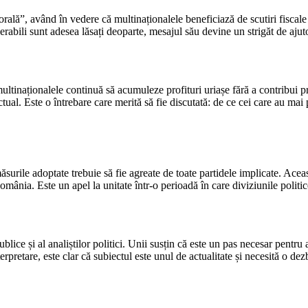
rală”, având în vedere că multinaționalele beneficiază de scutiri fiscale
nerabili sunt adesea lăsați deoparte, mesajul său devine un strigăt de ajut
ltinaționalele continuă să acumuleze profituri uriașe fără a contribui pr
tual. Este o întrebare care merită să fie discutată: de ce cei care au mai
surile adoptate trebuie să fie agreate de toate partidele implicate. Aceas
ânia. Este un apel la unitate într-o perioadă în care diviziunile politic
blice și al analiștilor politici. Unii susțin că este un pas necesar pentru 
erpretare, este clar că subiectul este unul de actualitate și necesită o dez