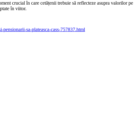
ment crucial în care cetățenii trebuie să reflecteze asupra valorilor pe
tate în viitor.
-pensionarii-sa-plateasca-cass-757837.html