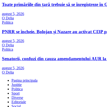
Toate primăriile din țară trebuie să se înregistreze 
august 5, 2026
O Delia
Politica
PNRR se încheie. Bolojan și Nazare au activat CI3P pe
august 5, 2026
O Delia
Politica
Senatorii, confuzi din cauza amendamentului AUR la
august 5, 2026
O Delia
Pagina principala
Justitie
Politica
Sport
Diverse
Editoriale
Social