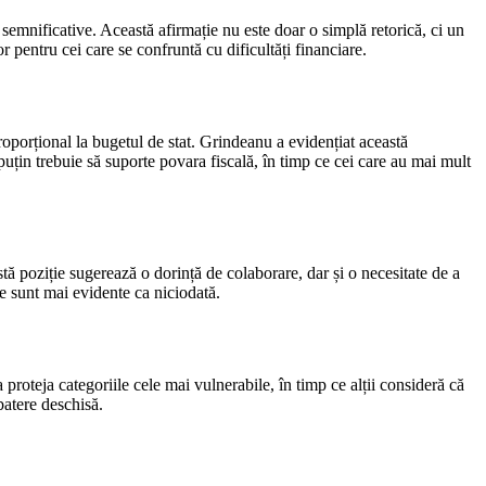
 semnificative. Această afirmație nu este doar o simplă retorică, ci un
or pentru cei care se confruntă cu dificultăți financiare.
oporțional la bugetul de stat. Grindeanu a evidențiat această
 puțin trebuie să suporte povara fiscală, în timp ce cei care au mai mult
tă poziție sugerează o dorință de colaborare, dar și o necesitate de a
e sunt mai evidente ca niciodată.
a proteja categoriile cele mai vulnerabile, în timp ce alții consideră că
batere deschisă.