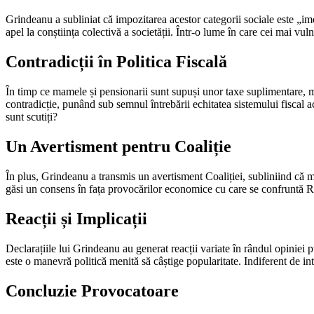
Grindeanu a subliniat că impozitarea acestor categorii sociale este „imo
apel la conștiința colectivă a societății. Într-o lume în care cei mai vul
Contradicții în Politica Fiscală
În timp ce mamele și pensionarii sunt supuși unor taxe suplimentare, mu
contradicție, punând sub semnul întrebării echitatea sistemului fiscal ac
sunt scutiți?
Un Avertisment pentru Coaliție
În plus, Grindeanu a transmis un avertisment Coaliției, subliniind că mă
găsi un consens în fața provocărilor economice cu care se confruntă Rom
Reacții și Implicații
Declarațiile lui Grindeanu au generat reacții variate în rândul opiniei pu
este o manevră politică menită să câștige popularitate. Indiferent de int
Concluzie Provocatoare