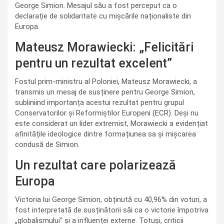
George Simion. Mesajul său a fost perceput ca o
declarație de solidaritate cu mișcările naționaliste din
Europa.
Mateusz Morawiecki: „Felicitări
pentru un rezultat excelent”
Fostul prim-ministru al Poloniei, Mateusz Morawiecki, a
transmis un mesaj de susținere pentru George Simion,
subliniind importanța acestui rezultat pentru grupul
Conservatorilor și Reformiștilor Europeni (ECR). Deși nu
este considerat un lider extremist, Morawiecki a evidențiat
afinitățile ideologice dintre formațiunea sa și mișcarea
condusă de Simion.
Un rezultat care polarizează
Europa
Victoria lui George Simion, obținută cu 40,96% din voturi, a
fost interpretată de susținătorii săi ca o victorie împotriva
„globalismului” și a influenței externe. Totuși, criticii