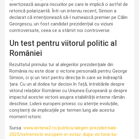
avertizează asupra riscurilor pe care le implică o astfel de
retorică polarizantă. Într-un interviu recent, Simion a
declarat că intenționează să-l numească premier pe Călin
Georgescu, un fost candidat prezidențial cu viziuni
controversate, ceea ce a stârnit noi controverse.
Un test pentru viitorul politic al
României
Rezultatul primului tur al alegerilor prezidențiale din
România nu este doar o victorie personală pentru George
Simion, ci și un test pentru direcția în care se îndreaptă
țara. Cu un al doilea tur decisiv în față, întrebările despre
viitorul relațiilor României cu Uniunea Europeană și despre
impactul acestei victorii asupra stabilității interne rămân
deschise. Liderii europeni privesc cu atenție evoluțiile,
conștienți de implicațiile pe termen lung ale acestui
moment istoric.
Sursa:
www.antena3.ro/politica/alegeri-prezidentiale-
2025/extremistii-europeni-in-extaz-dupa-victoria-lui-