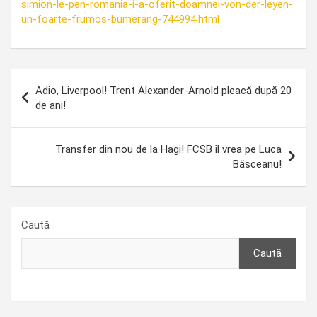
simion-le-pen-romania-i-a-oferit-doamnei-von-der-leyen-
un-foarte-frumos-bumerang-744994.html
Navigare
Adio, Liverpool! Trent Alexander-Arnold pleacă după 20
în
de ani!
articole
Transfer din nou de la Hagi! FCSB îl vrea pe Luca
Băsceanu!
Caută
Caută