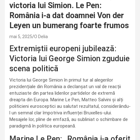
victoria lui Simion. Le Pen:
România i-a dat doamnei Von der
Leyen un bumerang foarte frumos
mai 5, 2025
O Delia
Extremiștii europeni jubilează:
Victoria lui George Simion zguduie
scena politică
Victoria lui George Simion în primul tur al alegerilor
prezidențiale din România a declanșat un val de reacții
entuziaste din partea liderilor partidelor de extremă
dreapta din Europa. Marine Le Pen, Matteo Salvini și alți
politicieni eurosceptici au salutat rezultatul, considerându-
l un semnal clar împotriva influenței Bruxelles-ului.
Mesajele lor, pline de emfază, au subliniat o schimbare de
paradigmă în politica europeană.
Marine Le Pen: „România i-a oferit