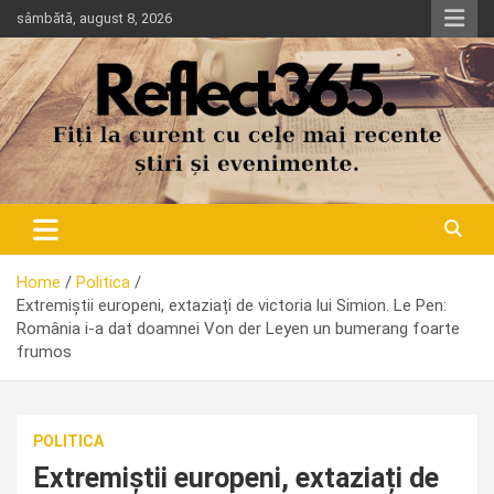
Skip
sâmbătă, august 8, 2026
to
content
Home
Politica
Extremiștii europeni, extaziați de victoria lui Simion. Le Pen:
România i-a dat doamnei Von der Leyen un bumerang foarte
frumos
POLITICA
Extremiștii europeni, extaziați de