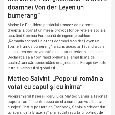
doamnei Von der Leyen un
bumerang”
Marine Le Pen, lidera partidului francez de extremă
dreapta, a postat un mesaj provocator pe rețelele sociale,
acuzând Comisia Europeană de ingerințe politice.
„România tocmai i-a oferit doamnei Von der Leyen un
foarte frumos bumerang”, a scris aceasta, făcând aluzie
la anularea controversată a unui tur anterior al alegerilor.
Declarația sa a fost rapid preluată și amplificată de
susținătorii săi, consolidând imaginea unei Europe divizate
între suveraniști și globaliști.
Matteo Salvini: „Poporul român a
votat cu capul și cu inima”
Vicepremierul Italiei și liderul Ligii, Matteo Salvini, a felicitat
poporul român pentru ceea ce el a numit „un vot liber și
curajos”. Într-o postare pe Facebook, Salvini a criticat dur
„stăpânii de la Bruxelles” și a lăudat rezultatul obținut de