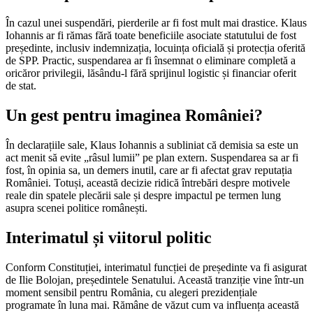
În cazul unei suspendări, pierderile ar fi fost mult mai drastice. Klaus
Iohannis ar fi rămas fără toate beneficiile asociate statutului de fost
președinte, inclusiv indemnizația, locuința oficială și protecția oferită
de SPP. Practic, suspendarea ar fi însemnat o eliminare completă a
oricăror privilegii, lăsându-l fără sprijinul logistic și financiar oferit
de stat.
Un gest pentru imaginea României?
În declarațiile sale, Klaus Iohannis a subliniat că demisia sa este un
act menit să evite „râsul lumii” pe plan extern. Suspendarea sa ar fi
fost, în opinia sa, un demers inutil, care ar fi afectat grav reputația
României. Totuși, această decizie ridică întrebări despre motivele
reale din spatele plecării sale și despre impactul pe termen lung
asupra scenei politice românești.
Interimatul și viitorul politic
Conform Constituției, interimatul funcției de președinte va fi asigurat
de Ilie Bolojan, președintele Senatului. Această tranziție vine într-un
moment sensibil pentru România, cu alegeri prezidențiale
programate în luna mai. Rămâne de văzut cum va influența această