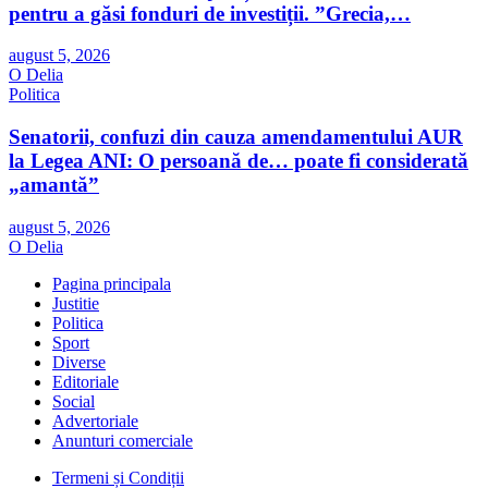
pentru a găsi fonduri de investiții. ”Grecia,…
august 5, 2026
O Delia
Politica
Senatorii, confuzi din cauza amendamentului AUR
la Legea ANI: O persoană de… poate fi considerată
„amantă”
august 5, 2026
O Delia
Pagina principala
Justitie
Politica
Sport
Diverse
Editoriale
Social
Advertoriale
Anunturi comerciale
Termeni și Condiții