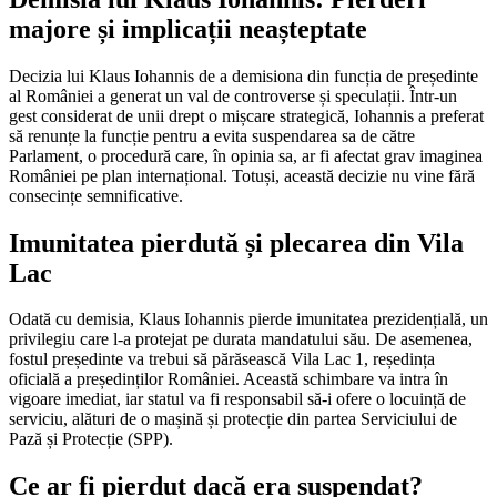
majore și implicații neașteptate
Decizia lui Klaus Iohannis de a demisiona din funcția de președinte
al României a generat un val de controverse și speculații. Într-un
gest considerat de unii drept o mișcare strategică, Iohannis a preferat
să renunțe la funcție pentru a evita suspendarea sa de către
Parlament, o procedură care, în opinia sa, ar fi afectat grav imaginea
României pe plan internațional. Totuși, această decizie nu vine fără
consecințe semnificative.
Imunitatea pierdută și plecarea din Vila
Lac
Odată cu demisia, Klaus Iohannis pierde imunitatea prezidențială, un
privilegiu care l-a protejat pe durata mandatului său. De asemenea,
fostul președinte va trebui să părăsească Vila Lac 1, reședința
oficială a președinților României. Această schimbare va intra în
vigoare imediat, iar statul va fi responsabil să-i ofere o locuință de
serviciu, alături de o mașină și protecție din partea Serviciului de
Pază și Protecție (SPP).
Ce ar fi pierdut dacă era suspendat?