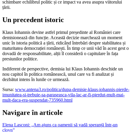
schimbare echilibrul politic și ce impact va avea asupra viitorului
țării.
Un precedent istoric
Klaus Iohannis devine astfel primul președinte al României care
demisionează din funcție. Această decizie marchează un moment
unic în istoria politică a țării, ridicând întrebări despre stabilitatea și
maturitatea democrației românești. În timp ce unii văd în acest gest o
dovadă de responsabilitate, alții îl consideră o capitulare în fața
presiunilor politice.
Indiferent de perspective, demisia lui Klaus Iohannis deschide un
nou capitol în politica românească, unul care va fi analizat și
dezbătut intens în lunile ce urmează.
Sursa:
www.antena3.ro/politica/dupa-demisie-klaus-iohannis-pierde-
imunitatea-si-trebuie-sa-paraseasca-vila-lac-ar-fi-pierdut-mult-mai-
mult-daca-era-suspendat-735960.html
Navigare în articole
Elena Lasconi: „Am ajuns ca oamenii să vadă speranță într-un
clovn”