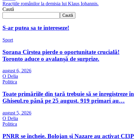
Reacțiile românilor la demisia lui Klaus Iohannis.
Caută
Caută
S-ar putea sa te intereseze!
Sport
Sorana Cîrstea pierde o oportunitate crucială!
Toronto aduce o avalanșă de surprize.
august 6, 2026
O Delia
Politica
Toate primăriile din țară trebuie să se înregistreze în
Ghiseul.ro până pe 25 august. 919 primari au…
august 5, 2026
O Delia
Politica
PNRR se încheie. Bolojan și Nazare au activat CI3P