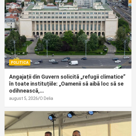
POLITICA
Angajații din Guvern solicită „refugii climatice”
în toate instituțiile: „Oamenii să aibă loc să se
odihnească,…
august 5, 2026
O Delia