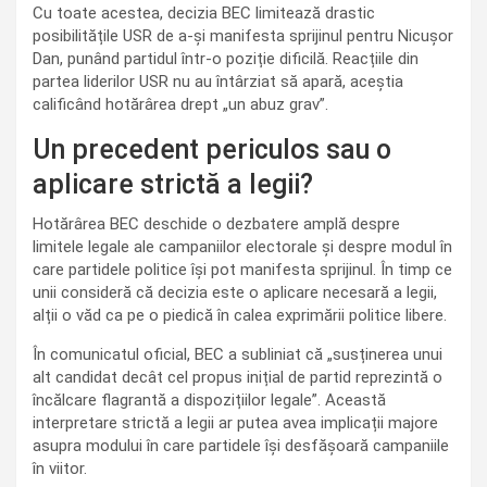
Cu toate acestea, decizia BEC limitează drastic
posibilitățile USR de a-și manifesta sprijinul pentru Nicușor
Dan, punând partidul într-o poziție dificilă. Reacțiile din
partea liderilor USR nu au întârziat să apară, aceștia
calificând hotărârea drept „un abuz grav”.
Un precedent periculos sau o
aplicare strictă a legii?
Hotărârea BEC deschide o dezbatere amplă despre
limitele legale ale campaniilor electorale și despre modul în
care partidele politice își pot manifesta sprijinul. În timp ce
unii consideră că decizia este o aplicare necesară a legii,
alții o văd ca pe o piedică în calea exprimării politice libere.
În comunicatul oficial, BEC a subliniat că „susținerea unui
alt candidat decât cel propus inițial de partid reprezintă o
încălcare flagrantă a dispozițiilor legale”. Această
interpretare strictă a legii ar putea avea implicații majore
asupra modului în care partidele își desfășoară campaniile
în viitor.