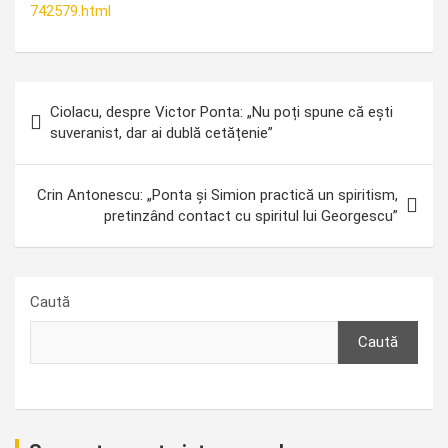
742579.html
Navigare
Ciolacu, despre Victor Ponta: „Nu poți spune că ești
în
suveranist, dar ai dublă cetățenie”
articole
Crin Antonescu: „Ponta și Simion practică un spiritism,
pretinzând contact cu spiritul lui Georgescu”
Caută
Caută