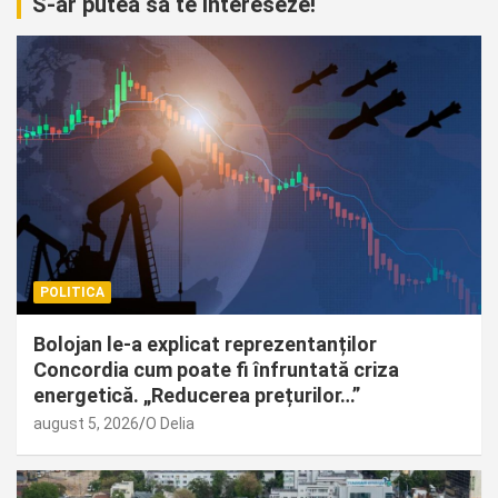
S-ar putea sa te intereseze!
POLITICA
Bolojan le-a explicat reprezentanților
Concordia cum poate fi înfruntată criza
energetică. „Reducerea prețurilor…”
august 5, 2026
O Delia