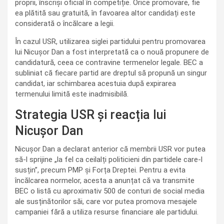
proprii, înscriși oficial în competiție. Orice promovare, fie
ea plătită sau gratuită, în favoarea altor candidați este
considerată o încălcare a legii.
În cazul USR, utilizarea siglei partidului pentru promovarea
lui Nicușor Dan a fost interpretată ca o nouă propunere de
candidatură, ceea ce contravine termenelor legale. BEC a
subliniat că fiecare partid are dreptul să propună un singur
candidat, iar schimbarea acestuia după expirarea
termenului limită este inadmisibilă.
Strategia USR și reacția lui
Nicușor Dan
Nicușor Dan a declarat anterior că membrii USR vor putea
să-l sprijine „la fel ca ceilalți politicieni din partidele care-l
susțin”, precum PMP și Forța Dreptei. Pentru a evita
încălcarea normelor, acesta a anunțat că va transmite
BEC o listă cu aproximativ 500 de conturi de social media
ale susținătorilor săi, care vor putea promova mesajele
campaniei fără a utiliza resurse financiare ale partidului.