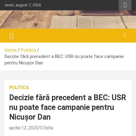
Skip
vineri, august 7, 2026
to
content
Home
Politica
Decizie fără precedent a BEC: USR nu poate face campanie
pentru Nicușor Dan
POLITICA
Decizie fără precedent a BEC: USR
nu poate face campanie pentru
Nicușor Dan
aprilie 12, 2025
O Delia