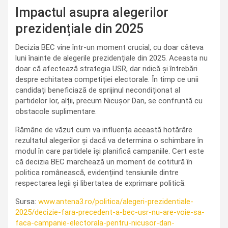
Impactul asupra alegerilor
prezidențiale din 2025
Decizia BEC vine într-un moment crucial, cu doar câteva
luni înainte de alegerile prezidențiale din 2025. Aceasta nu
doar că afectează strategia USR, dar ridică și întrebări
despre echitatea competiției electorale. În timp ce unii
candidați beneficiază de sprijinul necondiționat al
partidelor lor, alții, precum Nicușor Dan, se confruntă cu
obstacole suplimentare.
Rămâne de văzut cum va influența această hotărâre
rezultatul alegerilor și dacă va determina o schimbare în
modul în care partidele își planifică campaniile. Cert este
că decizia BEC marchează un moment de cotitură în
politica românească, evidențiind tensiunile dintre
respectarea legii și libertatea de exprimare politică.
Sursa:
www.antena3.ro/politica/alegeri-prezidentiale-
2025/decizie-fara-precedent-a-bec-usr-nu-are-voie-sa-
faca-campanie-electorala-pentru-nicusor-dan-