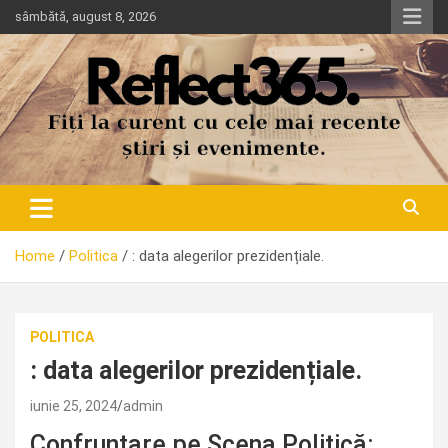
Skip
sâmbătă, august 8, 2026
to
content
Home
Politica
: data alegerilor prezidențiale.
POLITICA
: data alegerilor prezidențiale.
iunie 25, 2024
admin
Confruntare pe Scena Politică: