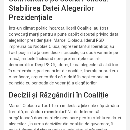
Stabilirea Datei Alegerilor
Prezidențiale
Într-un climat politic încărcat, liderii Coaliției au fost
convocați marți pentru a pune capăt disputei privind data
alegerilor prezidențiale. Marcel Ciolacu, liderul PSD,
împreună cu Nicolae Ciucă, reprezentantul liberalilor, au
fost puși în fața unei decizii cruciale, cu două variante pe
masă, ambele înclinând spre preferințele social-
democraților. Deși PSD își dorește ca alegerile să aibă loc
în septembrie, partenerii lor de coaliție, liberalii, ar prefera
o amânare, argumentând că o dată în septembrie ar
coincide cu perioada de vacanță a alegătorilor.
Decizii și Răzgândiri în Coaliție
Marcel Ciolacu a fost ferm în declarațiile sale săptămâna
trecută, cerându-i ministrului PNL de Interne să
pregătească documentele necesare pentru stabilirea datei
alegerilor. „În urma deciziilor din coaliția de guvernare, îi
solicit domnului vicepremier și ministru al afacerilor