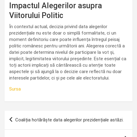
Impactul Alegerilor asupra
Viitorului Politic
În contextul actual, decizia privind data alegerilor
prezidențiale nu este doar o simplă formalitate, ci un
moment definitoriu care poate influența întregul peisaj
politic românesc pentru următorii ani. Alegerea corectă a
datei poate determina nivelul de participare la vot și,
implicit, legitimitatea viitorului președinte. Este esențial ca
toți actorii implicați să cântărească cu atenție toate
aspectele și să ajungă la o decizie care reflectă nu doar
interesele partidelor, ci și pe cele ale electoratului.
Sursa
Navigare
Coaliția hotărăște data alegerilor prezidențiale astăzi.
în
articole