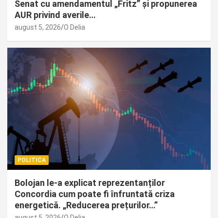
Senat cu amendamentul „Fritz” și propunerea
AUR privind averile…
august 5, 2026
O Delia
POLITICA
Bolojan le-a explicat reprezentanților
Concordia cum poate fi înfruntată criza
energetică. „Reducerea prețurilor…”
august 5, 2026
O Delia