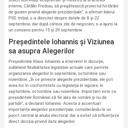
interne, Cătălin Predoiu, să pregătească proiectul hotărârii
de guvern privind alegerile prezidențiale”, a afirmat liderul
PSD. Inițial, s-a discutat despre datele de 8 și 22
septembrie, dar după câteva zile de negocieri, s-a ajuns la
un consens pentru 15 și 29 septembrie.
Președintele Iohannis și Viziunea
sa asupra Alegerilor
Președintele Klaus Iohannis a intervenit în discuție,
subliniind flexibilitatea legislației actuale care permite
organizarea alegerilor în septembrie, octombrie sau
noiembrie. „În ce privește alegerile prezidențiale, ele pot
avea loc în conformitate cu legislația în vigoare, în
septembrie, octombrie sau noiembrie. Important este ca
președintele României să fie ales de români și nu de
partide”, a declarat Iohannis. Acesta a accentuat
importanța alegerilor prezidențiale, considerându-le un
punct central al anului electoral, dar a evitat să influențeze
direct decizia privind data alegerilor.