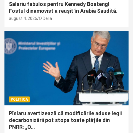
Salariu fabulos pentru Kennedy Boateng!
Fostul dinamovist a reușit în Arabia Saudită.
august 4, 2026
O Delia
POLITICA
Pîslaru avertizează că modificările aduse legii
decarbonizării pot stopa toate plățile din
PNRR: „O…