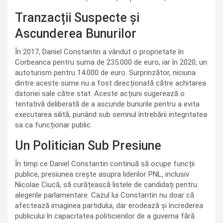
Tranzacții Suspecte și
Ascunderea Bunurilor
În 2017, Daniel Constantin a vândut o proprietate în
Corbeanca pentru suma de 235.000 de euro, iar în 2020, un
autoturism pentru 14.000 de euro. Surprinzător, niciuna
dintre aceste sume nu a fost direcționată către achitarea
datoriei sale către stat. Aceste acțiuni sugerează o
tentativă deliberată de a ascunde bunurile pentru a evita
executarea silită, punând sub semnul întrebării integritatea
sa ca funcționar public.
Un Politician Sub Presiune
În timp ce Daniel Constantin continuă să ocupe funcții
publice, presiunea crește asupra liderilor PNL, inclusiv
Nicolae Ciucă, să curățească listele de candidați pentru
alegerile parlamentare. Cazul lui Constantin nu doar că
afectează imaginea partidului, dar erodează și încrederea
publicului în capacitatea politicienilor de a guverna fără