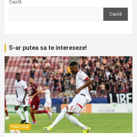
Caută
Caută
S-ar putea sa te intereseze!
POLITICA