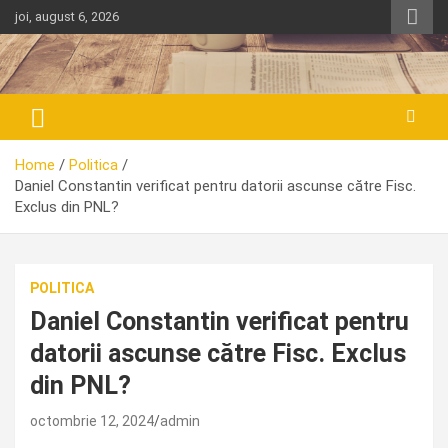
Skip
joi, august 6, 2026
to
content
Home
Politica
Daniel Constantin verificat pentru datorii ascunse către Fisc.
Exclus din PNL?
POLITICA
Daniel Constantin verificat pentru
datorii ascunse către Fisc. Exclus
din PNL?
octombrie 12, 2024
admin