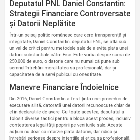
Deputatul PNL Daniel Constantin:
Strategii Financiare Controversate
și Datorii Neplătite
Într-un peisaj politic românesc care cere transparență și
integritate, Daniel Constantin, deputatul PNL, se află sub
un val de critici pentru metodele sale de a evita plata unei
datorii substantiale către Fisc. Este vorba despre suma de
250.000 de euro, o datorie care nu numai că pune sub
semnul întrebării moralitatea sa profesională, dar și
capacitatea de a servi publicul cu onestitate.
Manevre Financiare Îndoielnice
Din 2016, Daniel Constantin a fost ținta unei proceduri de
executare silită, datorată unei datorii recunoscute chiar de
el în declarațiile de avere. Cu toate acestea, deputatul a
folosit diverse tactici pentru a bloca acest proces, inclusiv
contestarea legalității popririi pe veniturile sale. Aceste
acțiuni nu doar că întârzie plata datoriei, dar ridică și
întrebări serioase despre intențiile și etica sa profesională.