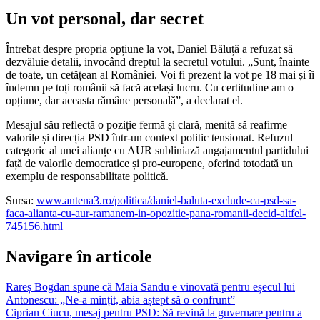
Un vot personal, dar secret
Întrebat despre propria opțiune la vot, Daniel Băluță a refuzat să
dezvăluie detalii, invocând dreptul la secretul votului. „Sunt, înainte
de toate, un cetățean al României. Voi fi prezent la vot pe 18 mai și îi
îndemn pe toți românii să facă același lucru. Cu certitudine am o
opțiune, dar aceasta rămâne personală”, a declarat el.
Mesajul său reflectă o poziție fermă și clară, menită să reafirme
valorile și direcția PSD într-un context politic tensionat. Refuzul
categoric al unei alianțe cu AUR subliniază angajamentul partidului
față de valorile democratice și pro-europene, oferind totodată un
exemplu de responsabilitate politică.
Sursa:
www.antena3.ro/politica/daniel-baluta-exclude-ca-psd-sa-
faca-alianta-cu-aur-ramanem-in-opozitie-pana-romanii-decid-altfel-
745156.html
Navigare în articole
Rareș Bogdan spune că Maia Sandu e vinovată pentru eșecul lui
Antonescu: „Ne-a mințit, abia aștept să o confrunt”
Ciprian Ciucu, mesaj pentru PSD: Să revină la guvernare pentru a