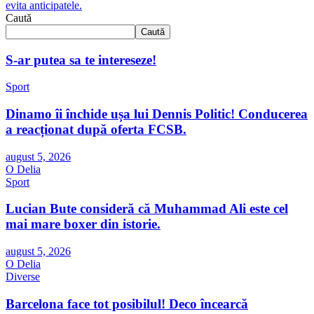
evita anticipatele.
Caută
Caută
S-ar putea sa te intereseze!
Sport
Dinamo îi închide ușa lui Dennis Politic! Conducerea
a reacționat după oferta FCSB.
august 5, 2026
O Delia
Sport
Lucian Bute consideră că Muhammad Ali este cel
mai mare boxer din istorie.
august 5, 2026
O Delia
Diverse
Barcelona face tot posibilul! Deco încearcă