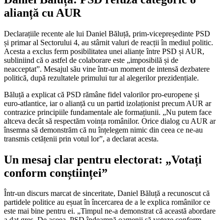
alianță cu AUR
Declarațiile recente ale lui Daniel Băluță, prim-vicepreședinte PSD
și primar al Sectorului 4, au stârnit valuri de reacții în mediul politic.
Acesta a exclus ferm posibilitatea unei alianțe între PSD și AUR,
subliniind că o astfel de colaborare este „imposibilă și de
neacceptat”. Mesajul său vine într-un moment de intensă dezbatere
politică, după rezultatele primului tur al alegerilor prezidențiale.
Băluță a explicat că PSD rămâne fidel valorilor pro-europene și
euro-atlantice, iar o alianță cu un partid izolaționist precum AUR ar
contrazice principiile fundamentale ale formațiunii. „Nu putem face
altceva decât să respectăm voința românilor. Orice dialog cu AUR ar
însemna să demonstrăm că nu înțelegem nimic din ceea ce ne-au
transmis cetățenii prin votul lor”, a declarat acesta.
Un mesaj clar pentru electorat: „Votați
conform conștiinței”
Într-un discurs marcat de sinceritate, Daniel Băluță a recunoscut că
partidele politice au eșuat în încercarea de a le explica românilor ce
este mai bine pentru ei. „Timpul ne-a demonstrat că această abordare
a dat greș. De aceea, PSD îndeamnă oamenii să voteze conform