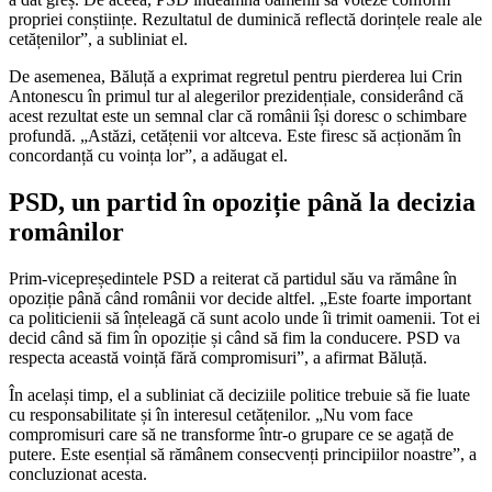
propriei conștiințe. Rezultatul de duminică reflectă dorințele reale ale
cetățenilor”, a subliniat el.
De asemenea, Băluță a exprimat regretul pentru pierderea lui Crin
Antonescu în primul tur al alegerilor prezidențiale, considerând că
acest rezultat este un semnal clar că românii își doresc o schimbare
profundă. „Astăzi, cetățenii vor altceva. Este firesc să acționăm în
concordanță cu voința lor”, a adăugat el.
PSD, un partid în opoziție până la decizia
românilor
Prim-vicepreședintele PSD a reiterat că partidul său va rămâne în
opoziție până când românii vor decide altfel. „Este foarte important
ca politicienii să înțeleagă că sunt acolo unde îi trimit oamenii. Tot ei
decid când să fim în opoziție și când să fim la conducere. PSD va
respecta această voință fără compromisuri”, a afirmat Băluță.
În același timp, el a subliniat că deciziile politice trebuie să fie luate
cu responsabilitate și în interesul cetățenilor. „Nu vom face
compromisuri care să ne transforme într-o grupare ce se agață de
putere. Este esențial să rămânem consecvenți principiilor noastre”, a
concluzionat acesta.