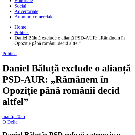
Editoriale
Social
Advertoriale
Anunturi comerciale
Home
Politica
Daniel Băluță exclude o alianță PSD-AUR: „Rămânem în
Opoziție până românii decid altfel”
Politica
Daniel Băluță exclude o alianță
PSD-AUR: „Rămânem în
Opoziție până românii decid
altfel”
mai 6, 2025
O Delia
Daniel Băluță: PSD refuză categoric o