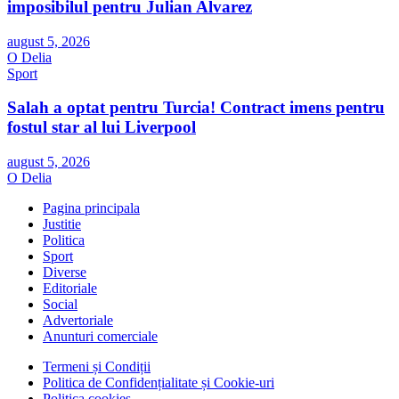
imposibilul pentru Julian Alvarez
august 5, 2026
O Delia
Sport
Salah a optat pentru Turcia! Contract imens pentru
fostul star al lui Liverpool
august 5, 2026
O Delia
Pagina principala
Justitie
Politica
Sport
Diverse
Editoriale
Social
Advertoriale
Anunturi comerciale
Termeni și Condiții
Politica de Confidențialitate și Cookie-uri
Politica cookies