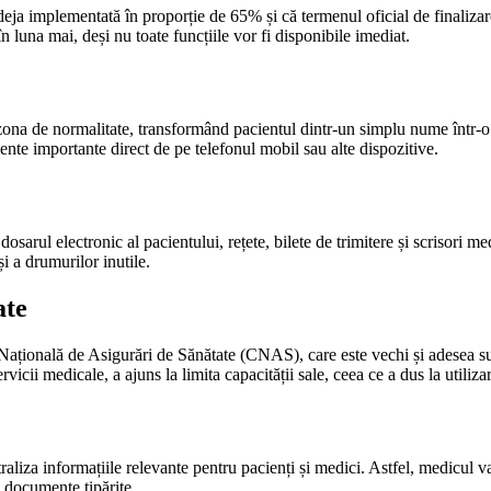
eja implementată în proporție de 65% și că termenul oficial de finalizare
n luna mai, deși nu toate funcțiile vor fi disponibile imediat.
a de normalitate, transformând pacientul dintr-un simplu nume într-o ba
mente importante direct de pe telefonul mobil sau alte dispozitive.
arul electronic al pacientului, rețete, bilete de trimitere și scrisori med
și a drumurilor inutile.
ate
Națională de Asigurări de Sănătate (CNAS), care este vechi și adesea su
cii medicale, a ajuns la limita capacității sale, ceea ce a dus la utilizar
raliza informațiile relevante pentru pacienți și medici. Astfel, medicul v
a documente tipărite.