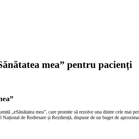
Sănătatea mea” pentru pacienți
mea”
umită „eSănătatea mea”, care promite să rezolve una dintre cele mai persi
anul Național de Redresare și Reziliență, dispune de un buget de aproxim