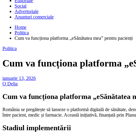
Editoriale
Social
Advertoriale
Anunturi comerciale
Home
Politica
Cum va funcționa platforma „eSănătatea mea” pentru pacienți
Politica
Cum va funcționa platforma „e
ianuarie 13, 2026
O Delia
Cum va funcționa platforma „eSănătatea 
România se pregătește să lanseze o platformă digitală de sănătate, den
între pacient, medic și farmacie. Această inițiativă, finanțată prin Pl
Stadiul implementării