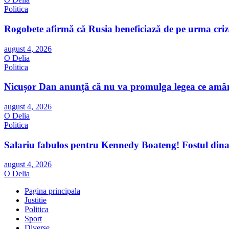
Politica
Rogobete afirmă că Rusia beneficiază de pe urma crize
august 4, 2026
O Delia
Politica
Nicușor Dan anunță că nu va promulga legea ce amână
august 4, 2026
O Delia
Politica
Salariu fabulos pentru Kennedy Boateng! Fostul dinam
august 4, 2026
O Delia
Pagina principala
Justitie
Politica
Sport
Diverse