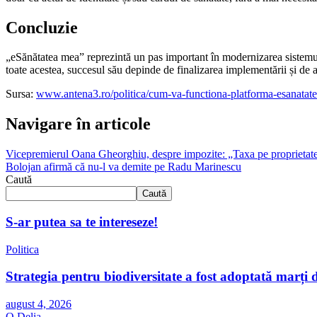
Concluzie
„eSănătatea mea” reprezintă un pas important în modernizarea sistemulu
toate acestea, succesul său depinde de finalizarea implementării și de a
Sursa:
www.antena3.ro/politica/cum-va-functiona-platforma-esanatate
Navigare în articole
Vicepremierul Oana Gheorghiu, despre impozite: „Taxa pe proprietat
Bolojan afirmă că nu-l va demite pe Radu Marinescu
Caută
Caută
S-ar putea sa te intereseze!
Politica
Strategia pentru biodiversitate a fost adoptată mar
august 4, 2026
O Delia