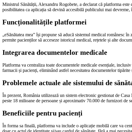
Ministrul Sănătății, Alexandru Rogobete, a declarat că platforma este d
posibilitatea ca aplicația să devină accesibilă publicului mai devreme, î
Funcționalitățile platformei
„eSănătatea mea” își propune să aducă sistemul medical românesc în zon
permite pacienților să acceseze istoricul medical, rețetele și alte docu
Integrarea documentelor medicale
Platforma va centraliza toate documentele medicale esențiale, inclusiv dos
farmacii și pacienți, eliminând astfel necesitatea documentelor tipărite 
Problemele actuale ale sistemului de sănăt
În prezent, România utilizează un sistem electronic gestionat de Casa 
peste 18 milioane de persoane și aproximativ 70.000 de furnizori de servi
Beneficiile pentru pacienți
În forma sa finală, platforma va include o aplicație mobilă care va cent
doar cu actul de identitate și/sau cardul de sănătate, fără a mai necesit