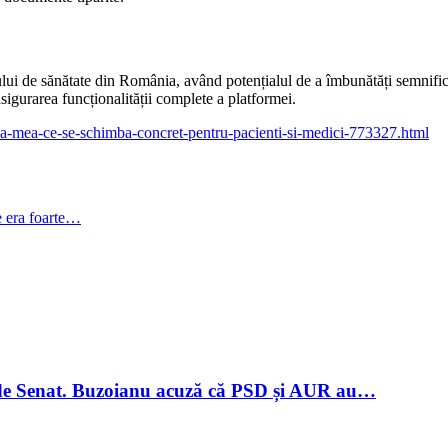
i de sănătate din România, având potențialul de a îmbunătăți semnificati
sigurarea funcționalității complete a platformei.
a-mea-ce-se-schimba-concret-pentru-pacienti-si-medici-773327.html
e era foarte…
ți de Senat. Buzoianu acuză că PSD și AUR au…