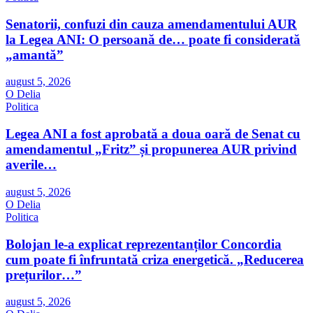
Senatorii, confuzi din cauza amendamentului AUR
la Legea ANI: O persoană de… poate fi considerată
„amantă”
august 5, 2026
O Delia
Politica
Legea ANI a fost aprobată a doua oară de Senat cu
amendamentul „Fritz” și propunerea AUR privind
averile…
august 5, 2026
O Delia
Politica
Bolojan le-a explicat reprezentanților Concordia
cum poate fi înfruntată criza energetică. „Reducerea
prețurilor…”
august 5, 2026