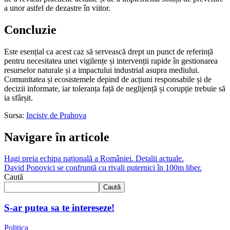
a unor astfel de dezastre în viitor.
Concluzie
Este esențial ca acest caz să servească drept un punct de referință
pentru necesitatea unei vigilențe și intervenții rapide în gestionarea
resurselor naturale și a impactului industrial asupra mediului.
Comunitatea și ecosistemele depind de acțiuni responsabile și de
decizii informate, iar toleranța față de neglijență și corupție trebuie să
ia sfârșit.
Sursa:
Incisiv de Prahova
Navigare în articole
Hagi preia echipa națională a României. Detalii actuale.
David Popovici se confruntă cu rivali puternici în 100m liber.
Caută
Caută
S-ar putea sa te intereseze!
Politica