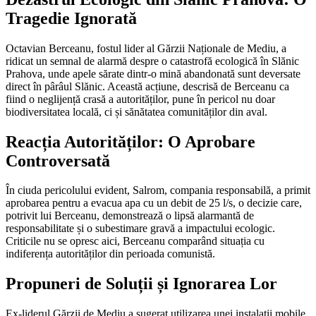
Tragedie Ignorată
Octavian Berceanu, fostul lider al Gărzii Naționale de Mediu, a
ridicat un semnal de alarmă despre o catastrofă ecologică în Slănic
Prahova, unde apele sărate dintr-o mină abandonată sunt deversate
direct în pârâul Slănic. Această acțiune, descrisă de Berceanu ca
fiind o neglijență crasă a autorităților, pune în pericol nu doar
biodiversitatea locală, ci și sănătatea comunităților din aval.
Reacția Autorităților: O Aprobare
Controversată
În ciuda pericolului evident, Salrom, compania responsabilă, a primit
aprobarea pentru a evacua apa cu un debit de 25 l/s, o decizie care,
potrivit lui Berceanu, demonstrează o lipsă alarmantă de
responsabilitate și o subestimare gravă a impactului ecologic.
Criticile nu se opresc aici, Berceanu comparând situația cu
indiferența autorităților din perioada comunistă.
Propuneri de Soluții și Ignorarea Lor
Ex-liderul Gărzii de Mediu a sugerat utilizarea unei instalații mobile