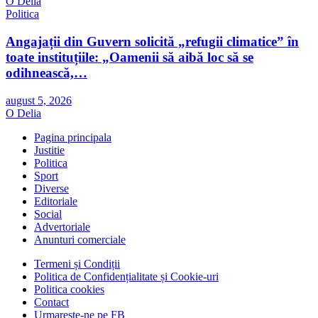
O Delia
Politica
Angajații din Guvern solicită „refugii climatice” în
toate instituțiile: „Oamenii să aibă loc să se
odihnească,…
august 5, 2026
O Delia
Pagina principala
Justitie
Politica
Sport
Diverse
Editoriale
Social
Advertoriale
Anunturi comerciale
Termeni și Condiții
Politica de Confidențialitate și Cookie-uri
Politica cookies
Contact
Urmareste-ne pe FB