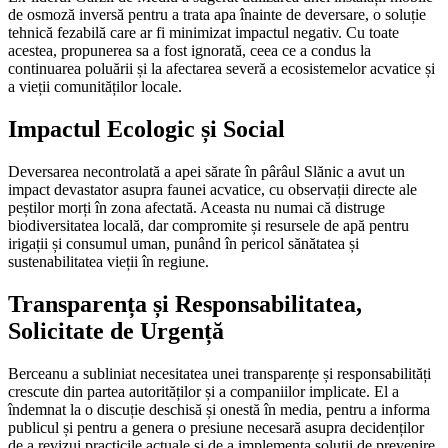
de osmoză inversă pentru a trata apa înainte de deversare, o soluție
tehnică fezabilă care ar fi minimizat impactul negativ. Cu toate
acestea, propunerea sa a fost ignorată, ceea ce a condus la
continuarea poluării și la afectarea severă a ecosistemelor acvatice și
a vieții comunităților locale.
Impactul Ecologic și Social
Deversarea necontrolată a apei sărate în pârâul Slănic a avut un
impact devastator asupra faunei acvatice, cu observații directe ale
peștilor morți în zona afectată. Aceasta nu numai că distruge
biodiversitatea locală, dar compromite și resursele de apă pentru
irigații și consumul uman, punând în pericol sănătatea și
sustenabilitatea vieții în regiune.
Transparența și Responsabilitatea,
Solicitate de Urgență
Berceanu a subliniat necesitatea unei transparențe și responsabilități
crescute din partea autorităților și a companiilor implicate. El a
îndemnat la o discuție deschisă și onestă în media, pentru a informa
publicul și pentru a genera o presiune necesară asupra decidenților
de a revizui practicile actuale și de a implementa soluții de prevenire