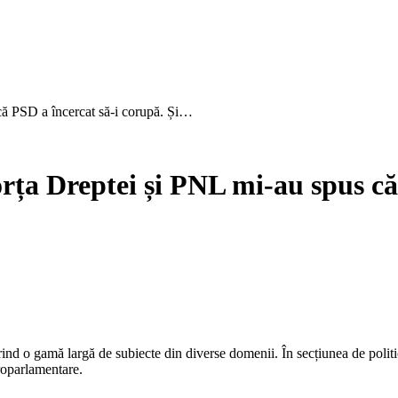
că PSD a încercat să-i corupă. Și…
orța Dreptei și PNL mi-au spus că
 o gamă largă de subiecte din diverse domenii. În secțiunea de politică, 
uroparlamentare.