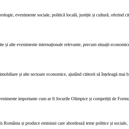
ologie, evenimente sociale, politică locală, justiție și cultură, oferind 
ite și alte evenimente internaționale relevante, precum situații economic
obiliare și alte sectoare economice, ajutând cititorii să înțeleagă mai bi
venimente importante cum ar fi Jocurile Olimpice și competiții de Formula
 în România și produce emisiuni care abordează teme politice și social