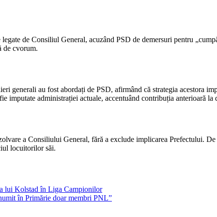
 legate de Consiliul General, acuzând PSD de demersuri pentru „cumpărar
să de cvorum.
ieri generali au fost abordați de PSD, afirmând că strategia acestora imp
fie imputate administrației actuale, accentuând contribuția anterioară la 
izolvare a Consiliului General, fără a exclude implicarea Prefectului. De
ul locuitorilor săi.
va lui Kolstad în Liga Campionilor
A numit în Primărie doar membri PNL”