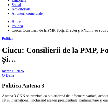
Editoriale
Social
Advertoriale
Anunturi comerciale
Home
Politica
Ciucu: Consilierii de la PMP, Forța Dreptei și PNL mi-au spus 
Politica
Ciucu: Consilierii de la PMP, F
Și…
martie 6, 2026
O Delia
Politica Antena 3
Antena 3 CNN se prezintă ca o platformă de informare variată, acoperind
cât și internațional, incluzând alegeri prezidențiale, parlamentare și e