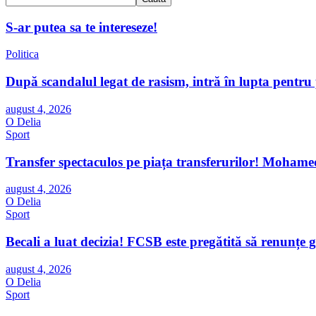
S-ar putea sa te intereseze!
Politica
După scandalul legat de rasism, intră în lupta pentru
august 4, 2026
O Delia
Sport
Transfer spectaculos pe piața transferurilor! Mohamed
august 4, 2026
O Delia
Sport
Becali a luat decizia! FCSB este pregătită să renunțe g
august 4, 2026
O Delia
Sport