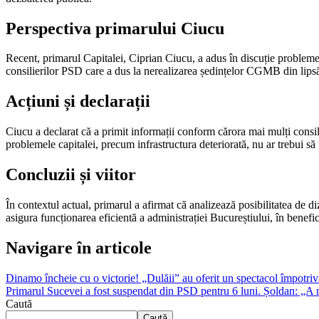
Perspectiva primarului Ciucu
Recent, primarul Capitalei, Ciprian Ciucu, a adus în discuție probleme
consilierilor PSD care a dus la nerealizarea ședințelor CGMB din lip
Acțiuni și declarații
Ciucu a declarat că a primit informații conform cărora mai mulți consil
problemele capitalei, precum infrastructura deteriorată, nu ar trebui să 
Concluzii și viitor
În contextul actual, primarul a afirmat că analizează posibilitatea de d
asigura funcționarea eficientă a administrației Bucureștiului, în benefici
Navigare în articole
Dinamo încheie cu o victorie! „Dulăii” au oferit un spectacol împotri
Primarul Sucevei a fost suspendat din PSD pentru 6 luni. Șoldan: „
Caută
Caută