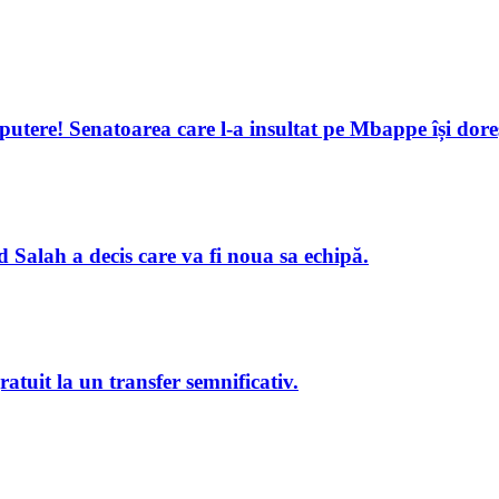
 putere! Senatoarea care l-a insultat pe Mbappe își dor
 Salah a decis care va fi noua sa echipă.
ratuit la un transfer semnificativ.