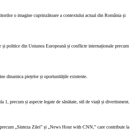
cititorilor o imagine cuprinzătoare a contextului actual din România și
e și politice din Uniunea Europeană și conflicte internaționale precum
ne dinamica piețelor și oportunitățile existente.
 1, precum și aspecte legate de sănătate, stil de viață și divertisment.
e, precum „Sinteza Zilei” și „News Hour with CNN,” care contribuie la