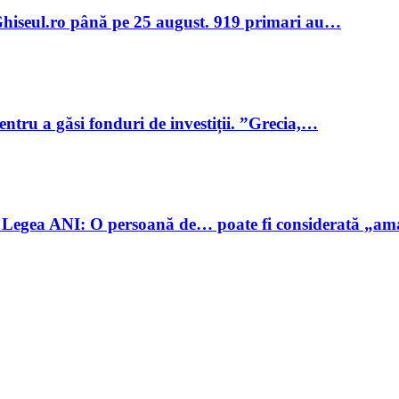
în Ghiseul.ro până pe 25 august. 919 primari au…
ntru a găsi fonduri de investiții. ”Grecia,…
 Legea ANI: O persoană de… poate fi considerată „a