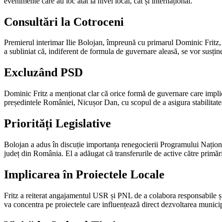
evenimente care au loc atât la nivel local, cât și internațional.
Consultări la Cotroceni
Premierul interimar Ilie Bolojan, împreună cu primarul Dominic Fritz, a
a subliniat că, indiferent de formula de guvernare aleasă, se vor susțin
Excluzând PSD
Dominic Fritz a menționat clar că orice formă de guvernare care implică
președintele României, Nicușor Dan, cu scopul de a asigura stabilitatea
Priorități Legislative
Bolojan a adus în discuție importanța renegocierii Programului Național
județ din România. El a adăugat că transferurile de active către primării
Implicarea în Proiectele Locale
Fritz a reiterat angajamentul USR și PNL de a colabora responsabile și e
va concentra pe proiectele care influențează direct dezvoltarea munici