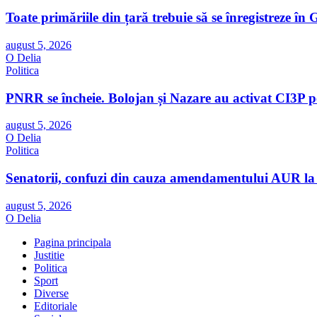
Toate primăriile din țară trebuie să se înregistreze 
august 5, 2026
O Delia
Politica
PNRR se încheie. Bolojan și Nazare au activat CI3P pe
august 5, 2026
O Delia
Politica
Senatorii, confuzi din cauza amendamentului AUR la
august 5, 2026
O Delia
Pagina principala
Justitie
Politica
Sport
Diverse
Editoriale