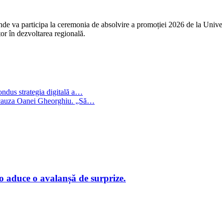
, unde va participa la ceremonia de absolvire a promoției 2026 de la Univ
tor în dezvoltarea regională.
ondus strategia digitală a…
in cauza Oanei Gheorghiu. „Să…
o aduce o avalanșă de surprize.