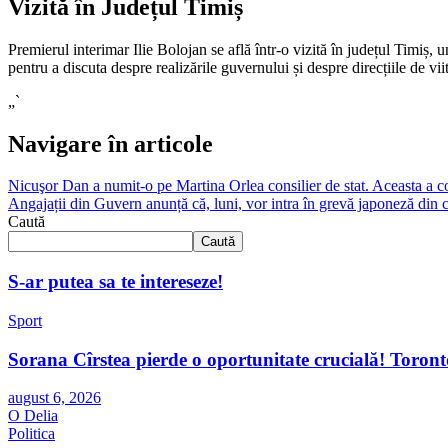
Vizită în Județul Timiș
Premierul interimar Ilie Bolojan se află într-o vizită în județul Timiș
pentru a discuta despre realizările guvernului și despre direcțiile de vii
„`
Navigare în articole
Nicuşor Dan a numit-o pe Martina Orlea consilier de stat. Aceasta a c
Angajații din Guvern anunță că, luni, vor intra în grevă japoneză d
Caută
Caută
S-ar putea sa te intereseze!
Sport
Sorana Cîrstea pierde o oportunitate crucială! Toront
august 6, 2026
O Delia
Politica