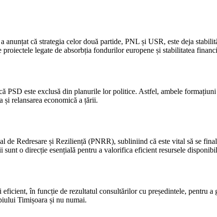
 anunțat că strategia celor două partide, PNL și USR, este deja stabilită
e proiectele legate de absorbția fondurilor europene și stabilitatea finan
 PSD este exclusă din planurile lor politice. Astfel, ambele formațiuni v
 și relansarea economică a țării.
 de Redresare și Reziliență (PNRR), subliniind că este vital să se finali
 sunt o direcție esențială pentru a valorifica eficient resursele disponibi
ficient, în funcție de rezultatul consultărilor cu președintele, pentru a 
piului Timișoara și nu numai.