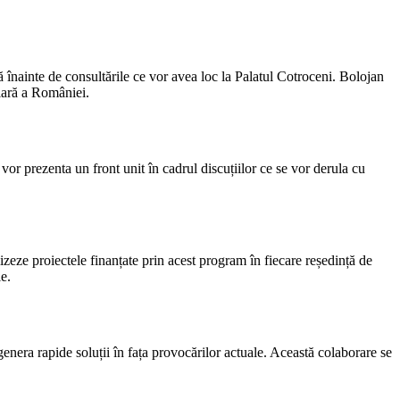
 înainte de consultările ce vor avea loc la Palatul Cotroceni. Bolojan
ciară a României.
or prezenta un front unit în cadrul discuțiilor ce se vor derula cu
zeze proiectele finanțate prin acest program în fiecare reședință de
le.
genera rapide soluții în fața provocărilor actuale. Această colaborare se