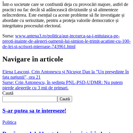
Într-o societate care se confruntă deja cu provocări majore, astfel de
practici nu fac decât să adâncească diviziunile și să alimenteze
neîncrederea. Este esențial ca aceste probleme să fie investigate și
abordate cu seriozitate, pentru a proteja valorile democratice și
integritatea procesului electoral.
Sursa:
www.antena3.ro/politica/aur-incearca-sa-i-mituiasca-pe-
preoti-inainte-de-alegeri-oamenii-lui-simion-le-trimit-acatiste-cu-100-
de-lei-si-scrisori-mieroase-743961.html
Navigare în articole
Elena Lasconi, Crin Antonescu și Nicușor Dan la ”Un președinte în
fața națiunii”, ora 21
Surse: Crin Antonescu, în ședința PNL-PSD-UDMR: Nu putem
pierde alegerile cu 3 mii de primari.
Caută
Caută
S-ar putea sa te intereseze!
Politica