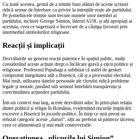
Cu toate acestea, gestul de a trimite bani alături de aceste scrisori
ridică semne de întrebare cu privire la intențiile reale ale partidului.
Pe pomelnicele trimise sunt trecute numele unor membri ai
partidului, inclusiv George Simion, liderul AUR, și alți apropiați ai
acestuia, ceea ce sugerează o încercare de a câștiga favoruri prin
intermediul simbolurilor religioase.
Reacții și implicații
Dezvăluirile au generat reacții puternice în spațiul public, mulți
considerând aceste acțiuni drept o încălcare gravă a eticii politice și
religioase. Profesorul Papahagi a subliniat că astfel de gesturi
compromit integritatea atât a Bisericii, cât și a procesului electoral.
Mai mult, utilizarea datelor personale ale clerului ridică probleme
legale și morale, punând sub semnul întrebării transparența și
corectitudinea acțiunilor partidului.
Într-un context mai larg, aceste dezvăluiri aduc în prim-plan relația
dintre politică și religie în România, evidențiind riscurile implicării
excesive a Bisericii în jocurile politice. În timp ce unii preoți au
refuzat categoric aceste „daruri”, alții au preferat să păstreze tăcerea,
ceea ce alimentează și mai mult controversele.
Operațiunea „plicurile lui Simion”