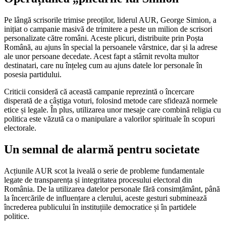
Pe lângă scrisorile trimise preoților, liderul AUR, George Simion, a
inițiat o campanie masivă de trimitere a peste un milion de scrisori
personalizate către români. Aceste plicuri, distribuite prin Poșta
Română, au ajuns în special la persoanele vârstnice, dar și la adrese
ale unor persoane decedate. Acest fapt a stârnit revolta multor
destinatari, care nu înțeleg cum au ajuns datele lor personale în
posesia partidului.
Criticii consideră că această campanie reprezintă o încercare
disperată de a câștiga voturi, folosind metode care sfidează normele
etice și legale. În plus, utilizarea unor mesaje care combină religia cu
politica este văzută ca o manipulare a valorilor spirituale în scopuri
electorale.
Un semnal de alarmă pentru societate
Acțiunile AUR scot la iveală o serie de probleme fundamentale
legate de transparența și integritatea procesului electoral din
România. De la utilizarea datelor personale fără consimțământ, până
la încercările de influențare a clerului, aceste gesturi subminează
încrederea publicului în instituțiile democratice și în partidele
politice.