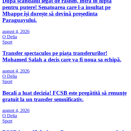
După scandalul legat de rasism, intră în lupta
pentru putere! Senatoarea care l-a insultat pe
Mbappe își dorește să devină președinta
Paraguayului.
august 4, 2026
O Delia
Sport
Transfer spectaculos pe piața transferurilor!
Mohamed Salah a decis care va fi noua sa echipă.
august 4, 2026
O Delia
Sport
Becali a luat decizia! FCSB este pregătită să renunțe
gratuit la un transfer semnificativ.
august 4, 2026
O Delia
Sport