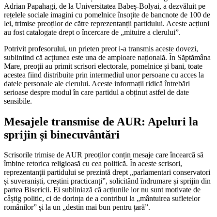
Adrian Papahagi, de la Universitatea Babeș-Bolyai, a dezvăluit pe
rețelele sociale imagini cu pomelnice însoțite de bancnote de 100 de
lei, trimise preoților de către reprezentanții partidului. Aceste acțiuni
au fost catalogate drept o încercare de „mituire a clerului”.
Potrivit profesorului, un prieten preot i-a transmis aceste dovezi,
subliniind că acțiunea este una de amploare națională. În Săptămâna
Mare, preoții au primit scrisori electorale, pomelnice și bani, toate
acestea fiind distribuite prin intermediul unor persoane cu acces la
datele personale ale clerului. Aceste informații ridică întrebări
serioase despre modul în care partidul a obținut astfel de date
sensibile.
Mesajele transmise de AUR: Apeluri la
sprijin și binecuvântări
Scrisorile trimise de AUR preoților conțin mesaje care încearcă să
îmbine retorica religioasă cu cea politică. În aceste scrisori,
reprezentanții partidului se prezintă drept „parlamentari conservatori
și suveraniști, creștini practicanți”, solicitând îndrumare și sprijin din
partea Bisericii. Ei subliniază că acțiunile lor nu sunt motivate de
câștig politic, ci de dorința de a contribui la „mântuirea sufletelor
românilor” și la un „destin mai bun pentru țară”.