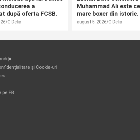
 Conducerea a
Muhammad Ali este ce
at după oferta FCSB.
mare boxer din istorie.
026
O Delia
august 5, 2026
O Delia
ndiții
nfidențialitate și Cookie-uri
ies
e pe FB