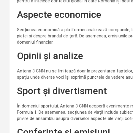
pentru a înțelege contextul global în care România își desfă
Aspecte economice
Secțiunea economică a platformei analizează companiile, băn
pieței și despre brandul de țară. De asemenea, emisiunile p
domeniul financiar.
Opinii și analize
Antena 3 CNN nu se limitează doar la prezentarea faptelor, 
spațiu unde diverse voci își exprimă punctele de vedere as
Sport și divertisment
În domeniul sportului, Antena 3 CNN acoperă evenimente maj
Formula 1. De asemenea, secțiunea de viață include subiecte
privire de ansamblu asupra diverselor aspecte ale vieții coti
Conferințe și emisiuni