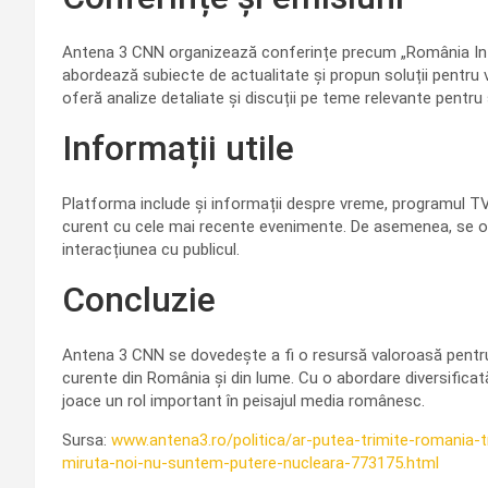
Antena 3 CNN organizează conferințe precum „România Inte
abordează subiecte de actualitate și propun soluții pentru viit
oferă analize detaliate și discuții pe teme relevante pentru
Informații utile
Platforma include și informații despre vreme, programul TV și
curent cu cele mai recente evenimente. De asemenea, se ofer
interacțiunea cu publicul.
Concluzie
Antena 3 CNN se dovedește a fi o resursă valoroasă pentru
curente din România și din lume. Cu o abordare diversifica
joace un rol important în peisajul media românesc.
Sursa:
www.antena3.ro/politica/ar-putea-trimite-romania-t
miruta-noi-nu-suntem-putere-nucleara-773175.html