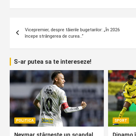
Navigare
Vicepremier, despre tăierile bugetarilor: „În 2026
în
începe strângerea de curea…”
articole
S-ar putea sa te intereseze!
POLITICA
SPORT
Neymar stârnește un scandal
Dinamo î