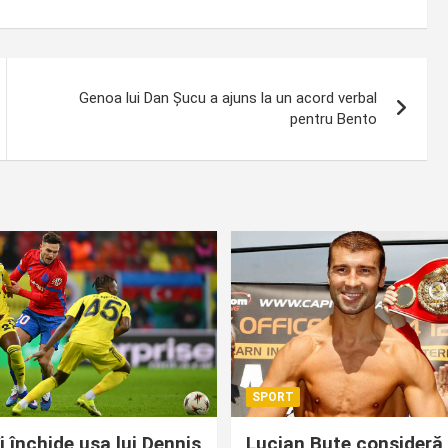
Genoa lui Dan Șucu a ajuns la un acord verbal
pentru Bento
SPORT
i închide ușa lui Dennis
Lucian Bute consideră