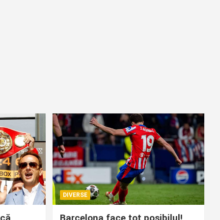
DIVERSE
 că
Barcelona face tot posibilul!