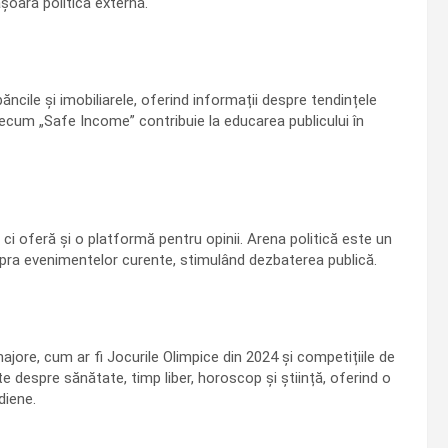
șoară politica externă.
cile și imobiliarele, oferind informații despre tendințele
recum „Safe Income” contribuie la educarea publicului în
ci oferă și o platformă pentru opinii. Arena politică este un
upra evenimentelor curente, stimulând dezbaterea publică.
ore, cum ar fi Jocurile Olimpice din 2024 și competițiile de
 despre sănătate, timp liber, horoscop și știință, oferind o
diene.