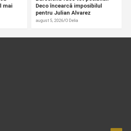
l mai
Deco încearcă imposibilul
pentru Julian Alvarez
august 5, 2026
O Delia