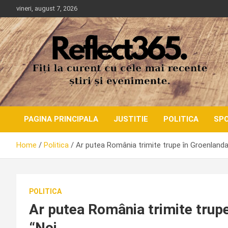
Skip
vineri, august 7, 2026
to
content
PAGINA PRINCIPALA
JUSTITIE
POLITICA
SP
Home
Politica
Ar putea România trimite trupe în Groenlanda
POLITICA
Ar putea România trimite trup
“Noi…