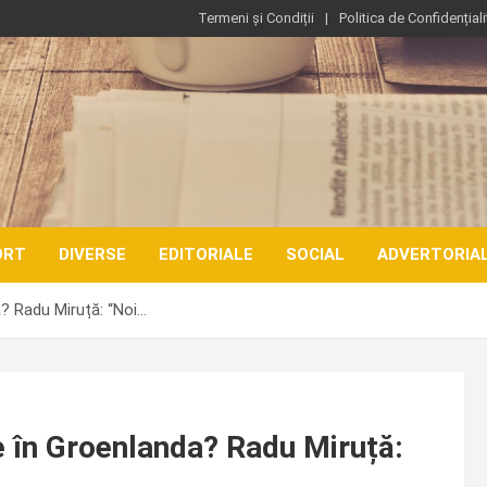
Termeni și Condiții
Politica de Confidențiali
ORT
DIVERSE
EDITORIALE
SOCIAL
ADVERTORIA
? Radu Miruță: “Noi…
e în Groenlanda? Radu Miruță: