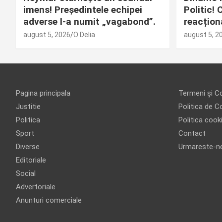
imens! Președintele echipei
Politic!
adverse l-a numit „vagabond”.
reacțion
august 5, 2026
O Delia
august 5, 2
Pagina principala
Termeni și Co
Justitie
Politica de Co
Politica
Politica cook
Sport
Contact
Diverse
Urmareste-n
Editoriale
Social
Advertoriale
Anunturi comerciale