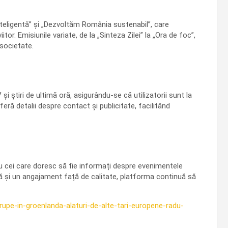
ligentă” și „Dezvoltăm România sustenabil”, care
or. Emisiunile variate, de la „Sinteza Zilei” la „Ora de foc”,
 societate.
 știri de ultimă oră, asigurându-se că utilizatorii sunt la
ă detalii despre contact și publicitate, facilitând
 cei care doresc să fie informați despre evenimentele
tă și un angajament față de calitate, platforma continuă să
rupe-in-groenlanda-alaturi-de-alte-tari-europene-radu-