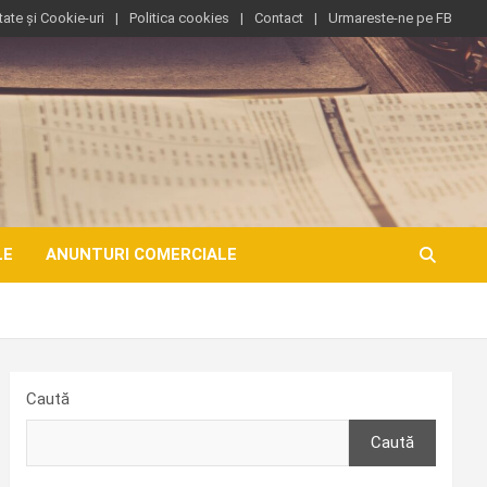
tate și Cookie-uri
Politica cookies
Contact
Urmareste-ne pe FB
LE
ANUNTURI COMERCIALE
Caută
Caută