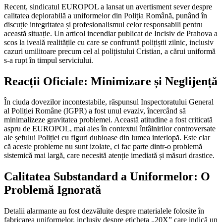
Recent, sindicatul EUROPOL a lansat un avertisment sever despre
calitatea deplorabilă a uniformelor din Poliția Română, punând în
discuție integritatea și profesionalismul celor responsabili pentru
această situație. Un articol incendiar publicat de Incisiv de Prahova a
scos la iveală realitățile cu care se confruntă polițiștii zilnic, inclusiv
cazuri umilitoare precum cel al polițistului Cristian, a cărui uniformă
s-a rupt în timpul serviciului.
Reacții Oficiale: Minimizare și Neglijență
În ciuda dovezilor incontestabile, răspunsul Inspectoratului General
al Poliției Române (IGPR) a fost unul evaziv, încercând să
minimalizeze gravitatea problemei. Această atitudine a fost criticată
aspru de EUROPOL, mai ales în contextul întâlnirilor controversate
ale șefului Poliției cu figuri dubioase din lumea interlopă. Este clar
că aceste probleme nu sunt izolate, ci fac parte dintr-o problemă
sistemică mai largă, care necesită atenție imediată și măsuri drastice.
Calitatea Substandard a Uniformelor: O
Problemă Ignorată
Detalii alarmante au fost dezvăluite despre materialele folosite în
fabricarea uniformelor, inclusiv despre eticheta „20X” care indică un