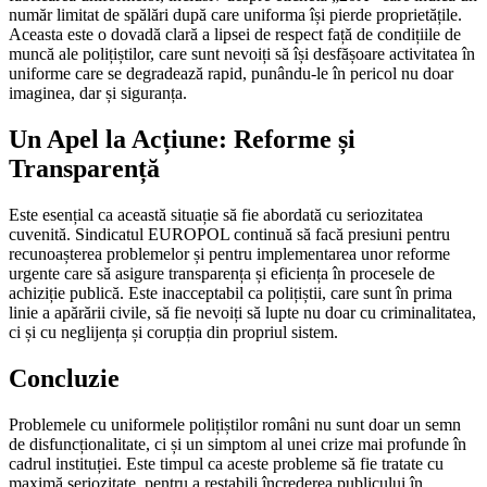
număr limitat de spălări după care uniforma își pierde proprietățile.
Aceasta este o dovadă clară a lipsei de respect față de condițiile de
muncă ale polițiștilor, care sunt nevoiți să își desfășoare activitatea în
uniforme care se degradează rapid, punându-le în pericol nu doar
imaginea, dar și siguranța.
Un Apel la Acțiune: Reforme și
Transparență
Este esențial ca această situație să fie abordată cu seriozitatea
cuvenită. Sindicatul EUROPOL continuă să facă presiuni pentru
recunoașterea problemelor și pentru implementarea unor reforme
urgente care să asigure transparența și eficiența în procesele de
achiziție publică. Este inacceptabil ca polițiștii, care sunt în prima
linie a apărării civile, să fie nevoiți să lupte nu doar cu criminalitatea,
ci și cu neglijența și corupția din propriul sistem.
Concluzie
Problemele cu uniformele polițiștilor români nu sunt doar un semn
de disfuncționalitate, ci și un simptom al unei crize mai profunde în
cadrul instituției. Este timpul ca aceste probleme să fie tratate cu
maximă seriozitate, pentru a restabili încrederea publicului în