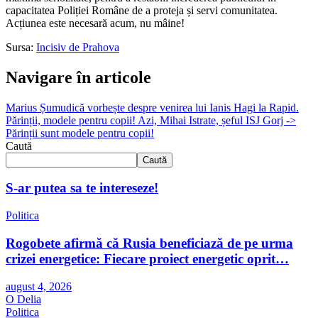
capacitatea Poliției Române de a proteja și servi comunitatea.
Acțiunea este necesară acum, nu mâine!
Sursa:
Incisiv de Prahova
Navigare în articole
Marius Șumudică vorbește despre venirea lui Ianis Hagi la Rapid.
Părinții, modele pentru copii! Azi, Mihai Istrate, șeful ISJ Gorj ->
Părinții sunt modele pentru copii!
Caută
Caută
S-ar putea sa te intereseze!
Politica
Rogobete afirmă că Rusia beneficiază de pe urma
crizei energetice: Fiecare proiect energetic oprit…
august 4, 2026
O Delia
Politica