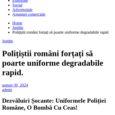
Editoriale
Social
Advertoriale
Anunturi comerciale
Home
Justitie
Polițiștii români forțați să poarte uniforme degradabile rapid.
Justitie
Polițiștii români forțați să
poarte uniforme degradabile
rapid.
august 30, 2024
admin
Dezvăluiri Șocante: Uniformele Poliției
Române, O Bombă Cu Ceas!