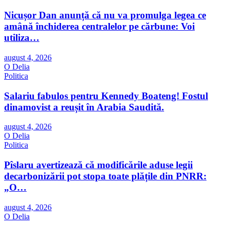
Nicușor Dan anunță că nu va promulga legea ce
amână închiderea centralelor pe cărbune: Voi
utiliza…
august 4, 2026
O Delia
Politica
Salariu fabulos pentru Kennedy Boateng! Fostul
dinamovist a reușit în Arabia Saudită.
august 4, 2026
O Delia
Politica
Pîslaru avertizează că modificările aduse legii
decarbonizării pot stopa toate plățile din PNRR:
„O…
august 4, 2026
O Delia