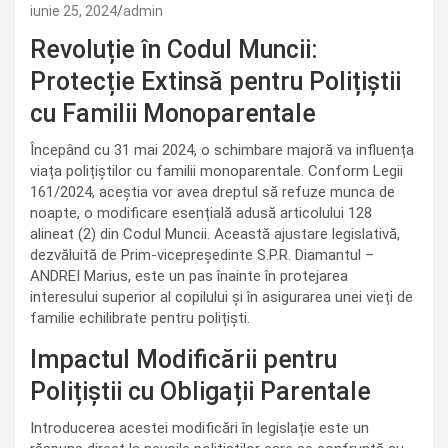
iunie 25, 2024
admin
Revoluție în Codul Muncii:
Protecție Extinsă pentru Polițiștii
cu Familii Monoparentale
Începând cu 31 mai 2024, o schimbare majoră va influența
viața polițiștilor cu familii monoparentale. Conform Legii
161/2024, aceștia vor avea dreptul să refuze munca de
noapte, o modificare esențială adusă articolului 128
alineat (2) din Codul Muncii. Această ajustare legislativă,
dezvăluită de Prim-vicepreședinte S.P.R. Diamantul –
ANDREI Marius, este un pas înainte în protejarea
interesului superior al copilului și în asigurarea unei vieți de
familie echilibrate pentru polițiști.
Impactul Modificării pentru
Polițiștii cu Obligații Parentale
Introducerea acestei modificări în legislație este un