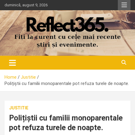
Skip
duminică, august 9, 2026
to
content
Home
Justitie
Polițiștii cu familii monoparentale pot refuza turele de noapte.
JUSTITIE
Polițiștii cu familii monoparentale
pot refuza turele de noapte.