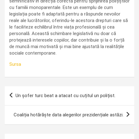
semnificativ în direcția corectă pentru sprijinirea polițiștilor
cu familii monoparentale. Este un exemplu de cum
legislația poate fi adaptată pentru a răspunde nevoilor
reale ale lucrătorilor, oferindu-le acestora drepturi care să
le faciliteze echilibrul între viața profesională și cea
personală. Această schimbare legislativă nu doar că
protejează interesele copiilor, dar contribuie și la o forță
de muncă mai motivată și mai bine ajustată la realitățile
sociale contemporane.
Sursa
Navigare
Un șofer turc beat a atacat cu cuțitul un polițist.
în
articole
Coaliția hotărăște data alegerilor prezidențiale astăzi.