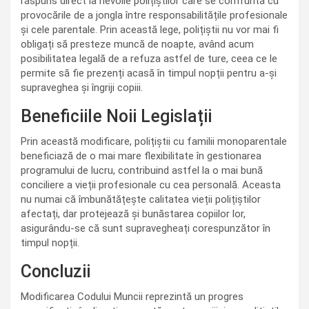
răspuns direct la nevoile polițiștilor care se confruntă cu
provocările de a jongla între responsabilitățile profesionale
și cele parentale. Prin această lege, polițiștii nu vor mai fi
obligați să presteze muncă de noapte, având acum
posibilitatea legală de a refuza astfel de ture, ceea ce le
permite să fie prezenți acasă în timpul nopții pentru a-și
supraveghea și îngriji copiii.
Beneficiile Noii Legislații
Prin această modificare, polițiștii cu familii monoparentale
beneficiază de o mai mare flexibilitate în gestionarea
programului de lucru, contribuind astfel la o mai bună
conciliere a vieții profesionale cu cea personală. Aceasta
nu numai că îmbunătățește calitatea vieții polițiștilor
afectați, dar protejează și bunăstarea copiilor lor,
asigurându-se că sunt supravegheați corespunzător în
timpul nopții.
Concluzii
Modificarea Codului Muncii reprezintă un progres