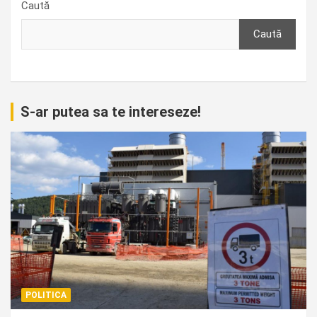
Caută
Caută
S-ar putea sa te intereseze!
POLITICA