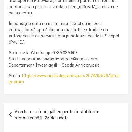
Transporturi Feroviare , sunt închise posturi din lipsa de
personal sau pentru a valida o idee „măreață,, a cuiva de
pe la centru.
În condițiile date nu ne-ar mira faptul ca în locul
echipajelor să apară din nou machetele stradale cu
autospeciale de serviciu, mai puncteaza cei de la Sidepol.
(Paul D.).
Scrie-ne la Whatsapp: 0735.085.503
Sau la adresa: incisiv.anticoruptie@gmail.com
Departament Investigații – Secția Anticorupție
Sursa:
https://www.incisivdeprahova.ro/2024/05/29/jaful-
la-drum
Navigare
Avertisment cod galben pentru instabilitate
în
atmosferică în 25 de județe
articole