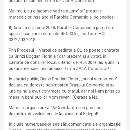
buzunarul sau prin firma sa, ZALA Construct!
Mai mult, cu o lacomie vadita a „umflat” preturile
materialelor inseland si Parohia Comarnic si pe enoriasi.
II) Iata ca si in anul 2018, Parohia Comarnic a primit un
sprijin financiar in suma de 45.000 lei, conform HCL
33/27.03.2018.
Prin Procesul – Verbal de sedinta a CL se poate constata
ca Brinzi Bogdan Florin a fost prezent si a votat, in
calitate de consilier local, ulterior cei 45.000 lei au ajuns in
buzunarele sale, prin aceeasi firma ZALA Construct!
In spatiul public, Brinzi Bogdan Florin , „bunul samaritean”
declara ca doreste schimbarea Orașului Comarnic si se
jura ca nu a avut contracte cu statul, dar noi l-am prins cu
mana in banii publici. Vom reveni. (Cerasela N.).
Marea reorganizare a IPJConstanța =un pas spre
dezastru, dezvaluie cei de la sindicatul Sidepol!
In ciuda numeroaselor sesizări,comunicate ale organizației