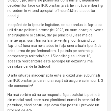
Sidepol , proteste ale polițiștilor constănțeni, nepăsarea
decidenților face ca IPJConstanța să fie in cădere liberă și
nu vedem în viitorul apropiat o îmbunătățire a acestor
condiții.
Incepând de la lipsurile logistice, ce au condus la faptul ca
unii dintre politistii-promoției 2023, nu sunt dotați cu veste
antiînjughiere și cătușe, dar pe principiul ,,lasă mă că
merge așa,, sunt trimiși la intervenții și continuând cu
faptul că luna mai ne-a adus în fața unei situații lipsită de
orice urma de profesionalism, 1 patrula pe schimb și
competența teritorială pe 15 localități sau chiar 18,
aceasta reorganizare este aproape un dezastru, mai
dezvaluie cei de la Sidepol.
O altă situație inacceptabila este si cazul unei subunități
din IPJConstanța, care nu a reușit să asigure schimbul 1, 3
zile consecutiv!
Nu mai vorbim că nu se respecta fișa postului la politistii
din mediul rural, care sunt planificați numai in serviciul de
patrulare, când pentru așa ceva fișa postului prevede un
procent de 4 % .