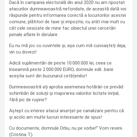
Dacă în campania electorală din anul 2020 nu am ripostat
atacurilor dumneavoastră nefondate, de această dată voi
răspunde pentru informarea corectă a locuitorilor acestei
comune, plătitori de taxe și impozite, cu atât mai mult cu
cât cele sesizate de mine fac obiectul unei cercetări
penale aflate în derulare.
Eu nu mă joc cu cuvintele și, așa cum mă cunoașteți deja,
vin cu dovezi!
Adică suplimentări de peste 10.000.000 lei, ceea ce
înseamnă peste 2.000.000 EURO, domnule edil…banii
aceștia sunt din buzunarul cetățenilor!
Dumneavoastră ați aproba asemenea hotărâri ce prevăd
schimbări de soluții și majorarea valorilor licitate inițial,
fără pic de rușine?
Aștept cu interes atacul anunțat pe canalizare pentru că
și acolo am multe lucruri interesante de spus!
Cu documente, domnule Orbu, nu pe vorbe!” Vom reveni.
(Cristina T.).