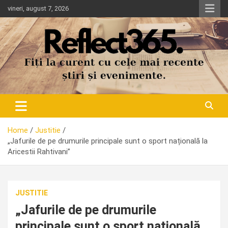
Skip
vineri, august 7, 2026
to
content
Home
Justitie
„Jafurile de pe drumurile principale sunt o sport națională la
Aricestii Rahtivani”
JUSTITIE
„Jafurile de pe drumurile
principale sunt o sport națională