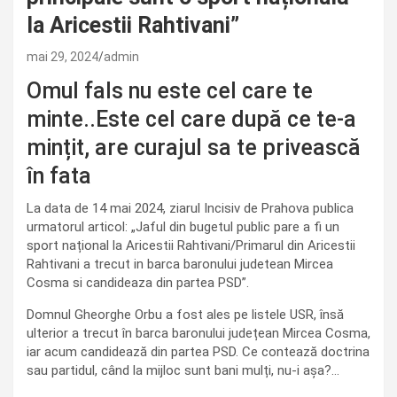
la Aricestii Rahtivani”
mai 29, 2024
admin
Omul fals nu este cel care te
minte..Este cel care după ce te-a
mințit, are curajul sa te privească
în fata
La data de 14 mai 2024, ziarul Incisiv de Prahova publica
urmatorul articol: „Jaful din bugetul public pare a fi un
sport național la Aricestii Rahtivani/Primarul din Aricestii
Rahtivani a trecut in barca baronului judetean Mircea
Cosma si candideaza din partea PSD”.
Domnul Gheorghe Orbu a fost ales pe listele USR, însă
ulterior a trecut în barca baronului județean Mircea Cosma,
iar acum candidează din partea PSD. Ce contează doctrina
sau partidul, când la mijloc sunt bani mulți, nu-i așa?…