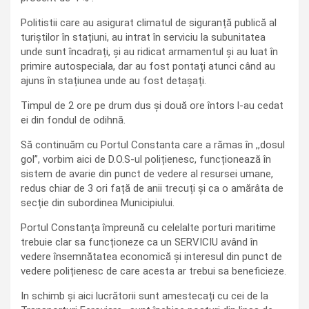
Politistii care au asigurat climatul de siguranță publică al
turiștilor în stațiuni, au intrat în serviciu la subunitatea
unde sunt încadrați, și au ridicat armamentul și au luat în
primire autospeciala, dar au fost pontați atunci când au
ajuns în stațiunea unde au fost detașați.
Timpul de 2 ore pe drum dus și două ore întors l-au cedat
ei din fondul de odihnă.
Să continuăm cu Portul Constanta care a rămas în ,,dosul
gol”, vorbim aici de D.O.S-ul polițienesc, funcționează în
sistem de avarie din punct de vedere al resursei umane,
redus chiar de 3 ori față de anii trecuți și ca o amărâta de
secție din subordinea Municipiului.
Portul Constanța împreună cu celelalte porturi maritime
trebuie clar sa funcționeze ca un SERVICIU având în
vedere însemnătatea economică și interesul din punct de
vedere polițienesc de care acesta ar trebui sa beneficieze.
In schimb și aici lucrătorii sunt amestecați cu cei de la