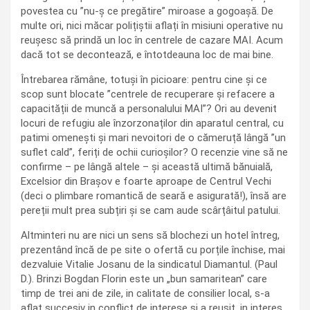
povestea cu ”nu-ș ce pregătire” miroase a gogoașă. De
multe ori, nici măcar polițiștii aflați în misiuni operative nu
reușesc să prindă un loc în centrele de cazare MAI. Acum
dacă tot se decontează, e întotdeauna loc de mai bine.
Întrebarea rămâne, totuși în picioare: pentru cine și ce
scop sunt blocate ”centrele de recuperare și refacere a
capacității de muncă a personalului MAI”? Ori au devenit
locuri de refugiu ale înzorzonaților din aparatul central, cu
patimi omenești și mari nevoitori de o cămeruță lângă ”un
suflet cald”, feriți de ochii curioșilor? O recenzie vine să ne
confirme – pe lângă altele – și această ultimă bănuială,
Excelsior din Brașov e foarte aproape de Centrul Vechi
(deci o plimbare romantică de seară e asigurată!), însă are
pereții mult prea subțiri și se cam aude scârțâitul patului.
Altminteri nu are nici un sens să blochezi un hotel întreg,
prezentând încă de pe site o ofertă cu porțile închise, mai
dezvaluie Vitalie Josanu de la sindicatul Diamantul. (Paul
D.). Brinzi Bogdan Florin este un „bun samaritean” care
timp de trei ani de zile, in calitate de consilier local, s-a
aflat succesiv in conflict de interese si a reusit, in interes