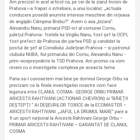
Am precizat in acel articol ca, pe cei de la ziarul Incisiv de
Prahova i-a frapat o intrebare, a unui localnic: „actuala
conducere posedă anumite interese meschine din rețeaua
de angajări Câmpina-Brebu?”. Avem o axa „bizara”:
Alexandru Nanu, primarul PSD-ist al comunei Cornu,
judeţul Prahova- fratele lui Virgiliu Nanu, fost șef la OCPI,
fost prefect de Prahova din partea PSD și candidat la
postul de șef al Consiliului Județean Prahova – si patronul
clubului NUBA, fiul primarului din Cornu, Alexandru Nanu -
prim-vicepreşedinte la TSD Prahova. Am promis ca vom
reveni cu o investigatie complexa pe aceasta tema.
Pana sa-l cunoastem mai bine pe domnul George Orbu va
precizam ca la finele investigatiei noastre vom face
legatura intre CLANUL COSMA- GEORGE ORBU PRIMAR
ARICESTII RAHTIVANI (ACTIONAR CHEVRON) si “BĂIEȚII
DEȘTEPȚI “ AI DEȘEURILOR TOXICE de la ECOMASTER –
ARICESTII RAHTIVANI. „JAFUL LA DRUMUL MARE” pare a
fi un sport național la Aricestii Rahtivani George Orbu –
PRIMAR ARICESTII RAHTIVANI – GARANTAT DE CLANUL
COSMA