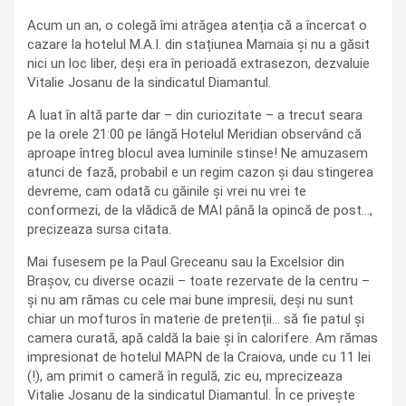
Acum un an, o colegă îmi atrăgea atenția că a încercat o
cazare la hotelul M.A.I. din stațiunea Mamaia și nu a găsit
nici un loc liber, deși era în perioadă extrasezon, dezvaluie
Vitalie Josanu de la sindicatul Diamantul.
A luat în altă parte dar – din curiozitate – a trecut seara
pe la orele 21:00 pe lângă Hotelul Meridian observând că
aproape întreg blocul avea luminile stinse! Ne amuzasem
atunci de fază, probabil e un regim cazon și dau stingerea
devreme, cam odată cu găinile și vrei nu vrei te
conformezi, de la vlădică de MAI până la opincă de post…,
precizeaza sursa citata.
Mai fusesem pe la Paul Greceanu sau la Excelsior din
Brașov, cu diverse ocazii – toate rezervate de la centru –
și nu am rămas cu cele mai bune impresii, deși nu sunt
chiar un mofturos în materie de pretenții… să fie patul și
camera curată, apă caldă la baie și în calorifere. Am rămas
impresionat de hotelul MAPN de la Craiova, unde cu 11 lei
(!), am primit o cameră în regulă, zic eu, mprecizeaza
Vitalie Josanu de la sindicatul Diamantul. În ce privește