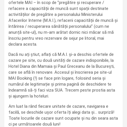
ofertele MAI – în scop de ”pregătire și recuperare /
refacere a capacității de muncă sunt spații destinate
activităților de pregătire a personalului Ministerului
Afacerilor Interne (M.A.I.), refacerii capacității de muncă și
întărirea / recuperarea sănătății personalului” (cum ne
anunță site-ul), nu m-am arătat dornic nici măcar să mă
înscriu pentru vreo rezervare de sejur pe litoral, mai
declara acesta.
Dacă nu ați știut, aflați că M.A.I. și-a deschis ofertele de
cazare pe site, cu două unități de cazare indisponibile, la
Hotel Diana din Mamaia și Paul Greceanu de la București,
care se află în renovare. Accesul și înscrierea pe site-ul
MAI Booking (!) se face prin logare, folosind seria și
numărul de legitimație și prima pagină de deschidere te
îndeamnă să-ți faci viza SUA. Trecem peste prostia asta
și ajungem la hoteluri.
Am luat la rând fiecare unitate de cazare, navigarea e
facilă, se deschide ușor oferta îți alegi data și… surpriză!
Toate locurile de cazare sunt ocupate și nu din seara asta
ci pe următoarele două luni!