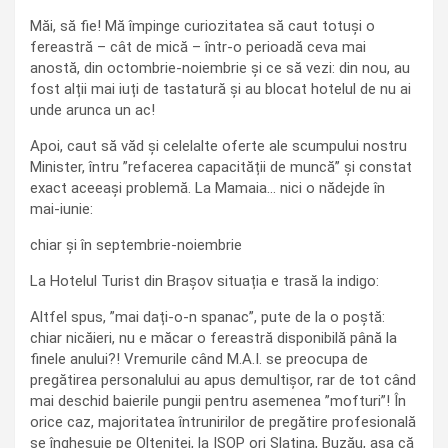
Măi, să fie! Mă împinge curiozitatea să caut totuși o
fereastră – cât de mică – într-o perioadă ceva mai
anostă, din octombrie-noiembrie și ce să vezi: din nou, au
fost alții mai iuți de tastatură și au blocat hotelul de nu ai
unde arunca un ac!
Apoi, caut să văd și celelalte oferte ale scumpului nostru
Minister, întru ”refacerea capacității de muncă” și constat
exact aceeași problemă. La Mamaia… nici o nădejde în
mai-iunie:
chiar și în septembrie-noiembrie
La Hotelul Turist din Brașov situația e trasă la indigo:
Altfel spus, ”mai dați-o-n spanac”, pute de la o poștă:
chiar nicăieri, nu e măcar o fereastră disponibilă până la
finele anului?! Vremurile când M.A.I. se preocupa de
pregătirea personalului au apus demultișor, rar de tot când
mai deschid baierile pungii pentru asemenea ”mofturi”! În
orice caz, majoritatea întrunirilor de pregătire profesională
se înghesuie pe Olteniței, la ISOP ori Slatina, Buzău, așa că